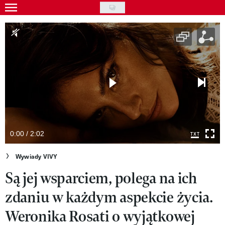
Skip
to
Gwiazdy
main
Ludzie
content
Moda
Uroda
Styl życia
Kultura
0:00 / 2:02
Wideo
Wywiady VIVY
Są jej wsparciem, polega na ich
Nasze akcje
zdaniu w każdym aspekcie życia.
VIVA!ART
Weronika Rosati o wyjątkowej
VIVA!MODA