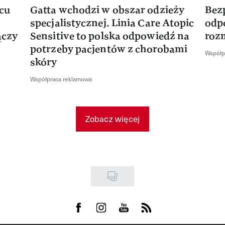
rcu
Gatta wchodzi w obszar odzieży
Bez
specjalistycznej. Linia Care Atopic
odp
ączy
Sensitive to polska odpowiedź na
roz
potrzeby pacjentów z chorobami
Współp
skóry
Współpraca reklamowa
Zobacz więcej
Visit us on Facebook
Visit us on Instagram
Visit us on Youtube
Visit us on Rss