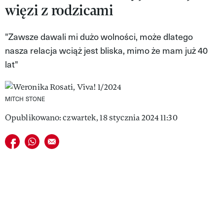
więzi z rodzicami
VIVA!LIFESTYLE
VIVA!MAN
"Zawsze dawali mi dużo wolności, może dlatego
nasza relacja wciąż jest bliska, mimo że mam już 40
VIVA!PEOPLE POWER
lat"
VIVA!ITAKA
MAGAZYN VIVA!
MITCH STONE
Opublikowano: czwartek, 18 stycznia 2024 11:30
Udostępnij na facebook
Udostępnij na whatsapp
E-mail do przyjaciela