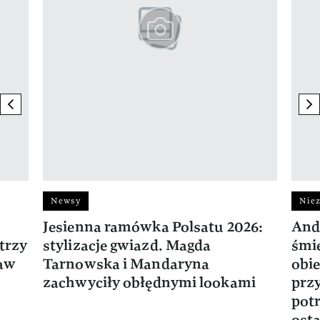
previous element
ne
Newsy
Niez
Jesienna ramówka Polsatu 2026:
And
trzy
stylizacje gwiazd. Magda
śmie
ław
Tarnowska i Mandaryna
obie
zachwyciły obłędnymi lookami
prz
potr
osta