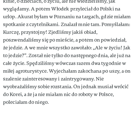
kinie, o dzieciach, o życiu, ale nie wiedzieliśmy, jak
wyglądamy. A potem Włodek przyleciał do Polski na
urlop. Akurat byłam w Poznaniu na targach, gdzie miałam
spotkanie z czytelnikami. Znalazł mnie tam. Pomyślałam:
Kurczę, przystojny! Zjedliśmy jakiś obiad,
poszwendaliśmy się po mieście, a potem on powiedział,
że jedzie. A we mnie wszystko zawołało: „Ale w życiu! Jak
to jedzie?”. Został nie tylko do następnego dnia, ale już na
całe życie. Spędziliśmy wówczas razem dwa tygodnie w
miłej agroturystyce. Wyjechałam zakochana po uszy, a on
szalenie zainteresowany i zaintrygowany. Nie
wyobrażaliśmy sobie rozstania. On jednak musiał wrócić
do Korei, a że ja nie miałam nic do roboty w Polsce,
poleciałam do niego.