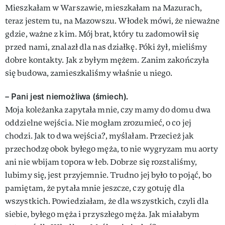
Mieszkałam w Warszawie, mieszkałam na Mazurach,
teraz jestem tu, na Mazowszu. Włodek mówi, że nieważne
gdzie, ważne z kim. Mój brat, który tu zadomowił się
przed nami, znalazł dla nas działkę. Póki żył, mieliśmy
dobre kontakty. Jak z byłym mężem. Zanim zakończyła
się budowa, zamieszkaliśmy właśnie u niego.
– Pani jest niemożliwa (śmiech).
Moja koleżanka zapytała mnie, czy mamy do domu dwa
oddzielne wejścia. Nie mogłam zrozumieć, o co jej
chodzi. Jak to dwa wejścia?, myślałam. Przecież jak
przechodzę obok byłego męża, to nie wygryzam mu aorty
ani nie wbijam topora w łeb. Dobrze się rozstaliśmy,
lubimy się, jest przyjemnie. Trudno jej było to pojąć, bo
pamiętam, że pytała mnie jeszcze, czy gotuję dla
wszystkich. Powiedziałam, że dla wszystkich, czyli dla
siebie, byłego męża i przyszłego męża. Jak miałabym