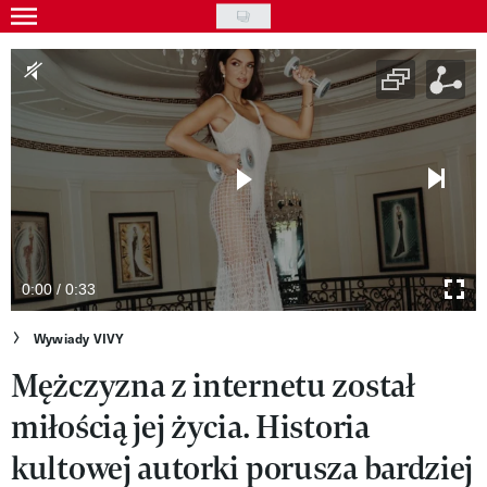
Skip
to
Gwiazdy
main
Ludzie
content
Moda
Uroda
Styl życia
Kultura
0:00 / 0:33
Wideo
Wywiady VIVY
Mężczyzna z internetu został
Nasze akcje
miłością jej życia. Historia
VIVA!ART
kultowej autorki porusza bardziej
VIVA!MODA