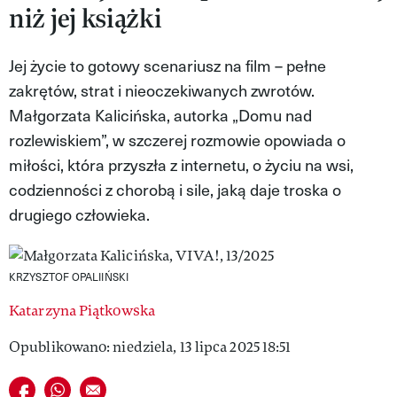
niż jej książki
VIVA!LIFESTYLE
VIVA!MAN
Jej życie to gotowy scenariusz na film – pełne
zakrętów, strat i nieoczekiwanych zwrotów.
VIVA!PEOPLE POWER
Małgorzata Kalicińska, autorka „Domu nad
VIVA!ITAKA
rozlewiskiem”, w szczerej rozmowie opowiada o
miłości, która przyszła z internetu, o życiu na wsi,
MAGAZYN VIVA!
codzienności z chorobą i sile, jaką daje troska o
drugiego człowieka.
KRZYSZTOF OPALIIŃSKI
Katarzyna Piątkowska
Opublikowano: niedziela, 13 lipca 2025 18:51
Udostępnij na facebook
Udostępnij na whatsapp
E-mail do przyjaciela