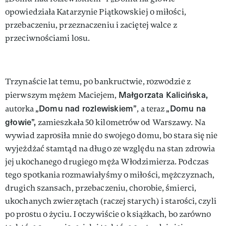
opowiedziała Katarzynie Piątkowskiej o miłości,
przebaczeniu, przeznaczeniu i zaciętej walce z
przeciwnościami losu.
Trzynaście lat temu, po bankructwie, rozwodzie z
Małgorzata Kalicińska,
pierwszym mężem Maciejem,
„Domu nad rozlewiskiem”
„Domu na
autorka
, a teraz
głowie”,
zamieszkała 50 kilometrów od Warszawy. Na
wywiad zaprosiła mnie do swojego domu, bo stara się nie
wyjeżdżać stamtąd na długo ze względu na stan zdrowia
jej ukochanego drugiego męża Włodzimierza. Podczas
tego spotkania rozmawiałyśmy o miłości, mężczyznach,
drugich szansach, przebaczeniu, chorobie, śmierci,
ukochanych zwierzętach (raczej starych) i starości, czyli
po prostu o życiu. I oczywiście o książkach, bo zarówno