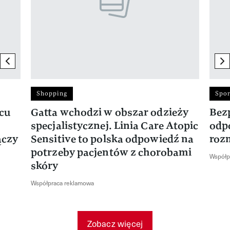
previous element
ne
Shopping
Spor
rcu
Gatta wchodzi w obszar odzieży
Bez
specjalistycznej. Linia Care Atopic
odp
ączy
Sensitive to polska odpowiedź na
roz
potrzeby pacjentów z chorobami
Współp
skóry
Współpraca reklamowa
Zobacz więcej