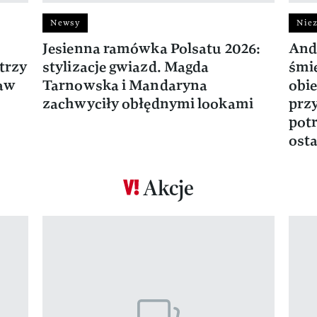
Newsy
Niez
Jesienna ramówka Polsatu 2026:
And
trzy
stylizacje gwiazd. Magda
śmie
ław
Tarnowska i Mandaryna
obie
zachwyciły obłędnymi lookami
prz
potr
osta
Akcje
Pokazywanie elementu 1 z 17