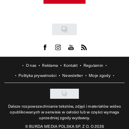
Visit us on Facebook
Visit us on Instagram
Visit us on Youtube
Visit us on Rss
O nas
Reklama
Kontakt
Regulamin
Polityka prywatności
Newsletter
Moje zgody
Dalsze rozpowszechnianie tekstów, zdjęć i materiałów wideo
opublikowanych w serwisie w całości lub w części wymaga
uprzedniej zgody wydawcy.
©
BURDA MEDIA POLSKA SP. Z O. O 2026