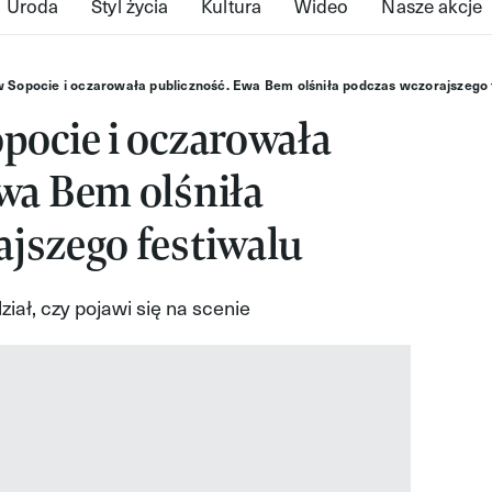
Uroda
Styl życia
Kultura
Wideo
Nasze akcje
w Sopocie i oczarowała publiczność. Ewa Bem olśniła podczas wczorajszego 
pocie i oczarowała
wa Bem olśniła
jszego festiwalu
iał, czy pojawi się na scenie