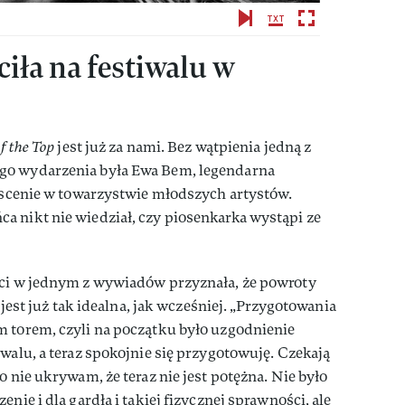
ła na festiwalu w
f the Top
jest już za nami. Bez wątpienia jedną z
go wydarzenia była Ewa Bem, legendarna
a scenie w towarzystwie młodszych artystów.
a nikt nie wiedział, czy piosenkarka wystąpi ze
ści w jednym z wywiadów przyznała, że powroty
e jest już tak idealna, jak wcześniej. „Przygotowania
m torem, czyli na początku było uzgodnienie
walu, a teraz spokojnie się przygotowuję. Czekają
o nie ukrywam, że teraz nie jest potężna. Nie było
nie i dla gardła i takiej fizycznej sprawności, ale