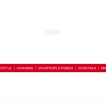
FESTYLE
VIVA!MAN
VIVA!PEOPLE POWER
VIVA!ITAKA
MA