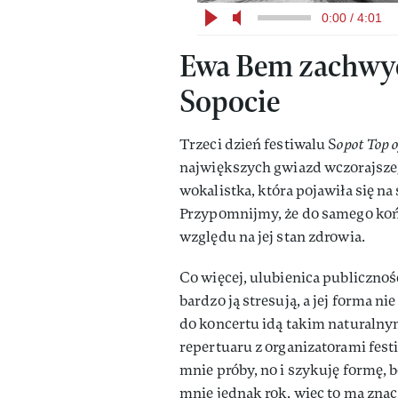
0:00 / 4:01
Ewa Bem zachwyci
Sopocie
Trzeci dzień festiwalu S
opot Top o
największych gwiazd wczorajsze
wokalistka, która pojawiła się n
Przypomnijmy, że do samego końc
względu na jej stan zdrowia.
Co więcej, ulubienica publiczno
bardzo ją stresują, a jej forma ni
do koncertu idą takim naturalny
repertuaru z organizatorami festi
mnie próby, no i szykuję formę, b
mnie jednak rok, więc to ma znacze