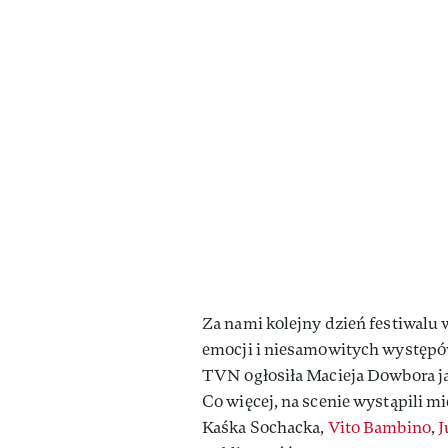
Za nami kolejny dzień festiwalu w
emocji i niesamowitych występów
TVN ogłosiła Macieja Dowbora 
Co więcej, na scenie wystąpili m
Kaśka Sochacka,
Vito Bambino
,
J