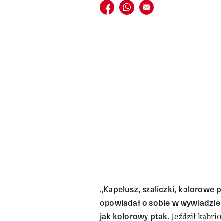
Udostępnij na facebook
Udostępnij na whatsapp
E-mail do przyjaciela
Kapelusz, szaliczki, kolorowe 
„
opowiadał o sobie w wywiadzie
jak kolorowy ptak.
Jeździł kabrio