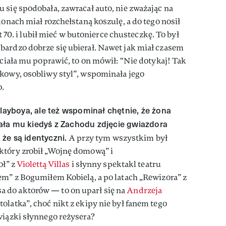
 się spodobała, zawracał auto, nie zważając na
lonach miał rozchełstaną koszulę, a do tego nosił
at 70. i lubił mieć w butonierce chusteczkę. To był
bardzo dobrze się ubierał. Nawet jak miał czasem
hciała mu poprawić, to on mówił: "Nie dotykaj! Tak
tkowy, osobliwy styl”, wspominała jego
o.
playboya, ale też wspominał chętnie, że żona
ała mu kiedyś z Zachodu zdjęcie gwiazdora
że są identyczni.
A przy tym wszystkim był
który zrobił „Wojnę domową” i
oł” z
Violettą Villas
i słynny spektakl teatru
em” z Bogumiłem Kobielą, a po latach „Rewizora” z
 do aktorów — to on uparł się na
Andrzeja
olatka”, choć nikt z ekipy nie był fanem tego
wiązki słynnego reżysera?