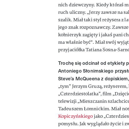
nich dziewczyny. Kiedy któraś mu
ruch uliczny. „Jerzy zawsze na sa
szalik. Miał taki styl reżysera z l
jego znak rozpoznawczy. Zawsze 
kołnierzyk zagięty i jakaś pani c
ma właśnie być". Miał swój wyją
przyjaciółka Tatiana Sosna-Sarn
Trochę się odcinał od etykiety 
Antoniego Słonimskiego przysł
Steve’a McQueena z dopiskiem, 
„tym” Jerzym Gruzą, reżyserem, 
„Czterdziestolatka”, film „Dzięci
telewizji „Mieszczanin szlachcic
Tadeuszem Łomnickim. Miał nosa
Kopiczyńskiego
jako „Czterdziest
pomysłu. Jak wyglądało życie i z