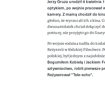
Jerzy Gruza urodził 4 kwietnia 
optykiem, po wojnie pracował w
kamery. Z mamą chodził do kina
głośno, że wyrzucali ich z kina.
dwunastolatek chciał dołączyć do
posturę, nie przyjęto go do Szar
Po wojnie rodzina trafiła do Łod
Reżyserii w łódzkiej Filmówce. Po
polskiej, był jednym z najzdolnie
Bogumiłem Kobielą i Jackiem F
sztywniactwo, robili pierwsze p
Reżyserował "Tele-echo".