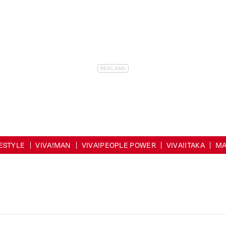
FESTYLE
VIVA!MAN
VIVA!PEOPLE POWER
VIVA!ITAKA
MA