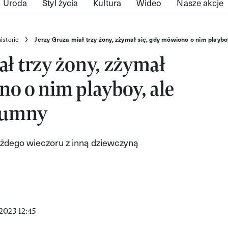
Uroda
Styl życia
Kultura
Wideo
Nasze akcje
istorie
Jerzy Gruza miał trzy żony, zżymał się, gdy mówiono o nim playboy
ał trzy żony, zżymał
no o nim playboy, ale
 dumny
każdego wieczoru z inną dziewczyną
2023 12:45