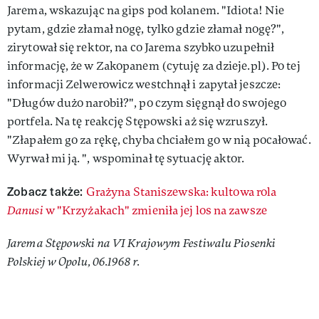
Jarema, wskazując na gips pod kolanem. "Idiota! Nie
pytam, gdzie złamał nogę, tylko gdzie złamał nogę?",
zirytował się rektor, na co Jarema szybko uzupełnił
informację, że w Zakopanem (cytuję za dzieje.pl). Po tej
informacji Zelwerowicz westchnął i zapytał jeszcze:
"Długów dużo narobił?", po czym sięgnął do swojego
portfela. Na tę reakcję Stępowski aż się wzruszył.
"Złapałem go za rękę, chyba chciałem go w nią pocałować.
Wyrwał mi ją. ", wspominał tę sytuację aktor.
Zobacz także:
Grażyna Staniszewska: kultowa rola
Danusi
w "Krzyżakach" zmieniła jej los na zawsze
Jarema Stępowski na VI Krajowym Festiwalu Piosenki
Polskiej w Opolu, 06.1968 r.