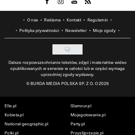
Visit us on Facebook
Visit us on Instagram
Visit us on Youtube
Visit us on Rss
O nas
Reklama
Kontakt
Regulamin
Polityka prywatności
Newsletter
Moje zgody
Dalsze rozpowszechnianie tekstów, zdjęć i materiałów wideo
opublikowanych w serwisie w całości lub w części wymaga
uprzedniej zgody wydawcy.
©
BURDA MEDIA POLSKA SP. Z O. O 2026
Elle.pl
Glamour.pl
Kobieta.pl
Mojegotowanie.pl
National-geographic.pl
Party.pl
Polki.pl
Przyslijprzepis.pl