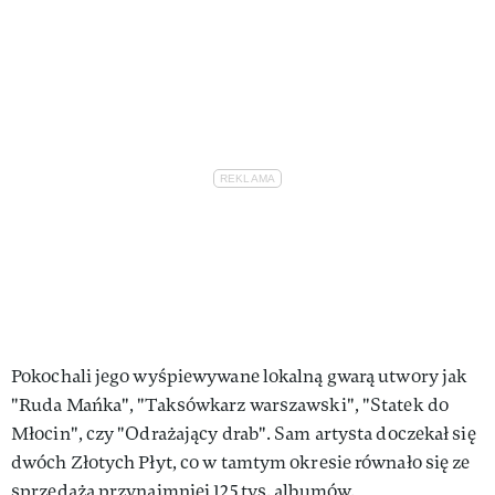
Pokochali jego wyśpiewywane lokalną gwarą utwory jak
"Ruda Mańka", "Taksówkarz warszawski", "Statek do
Młocin", czy "Odrażający drab". Sam artysta doczekał się
dwóch Złotych Płyt, co w tamtym okresie równało się ze
sprzedażą przynajmniej 125 tys. albumów.