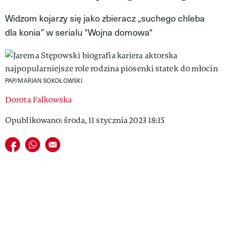
VIVA!LIFESTYLE
Widzom kojarzy się jako zbieracz „suchego chleba
dla konia” w serialu "Wojna domowa"
VIVA!MAN
VIVA!PEOPLE POWER
VIVA!ITAKA
PAP/MARIAN SOKOŁOWSKI
MAGAZYN VIVA!
Dorota Falkowska
Opublikowano: środa, 11 stycznia 2023 18:15
Udostępnij na facebook
Udostępnij na whatsapp
E-mail do przyjaciela