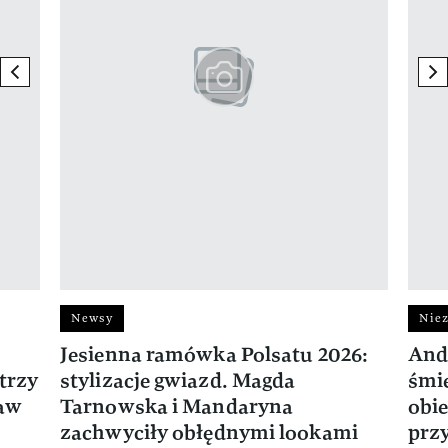
previous element
ne
Newsy
Niez
Jesienna ramówka Polsatu 2026:
And
trzy
stylizacje gwiazd. Magda
śmie
ław
Tarnowska i Mandaryna
obie
zachwyciły obłędnymi lookami
prz