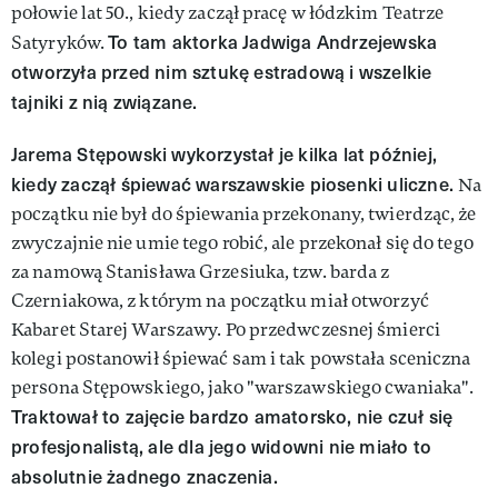
połowie lat 50., kiedy zaczął pracę w łódzkim Teatrze
To tam aktorka Jadwiga Andrzejewska
Satyryków.
otworzyła przed nim sztukę estradową i wszelkie
tajniki z nią związane.
Jarema Stępowski wykorzystał je kilka lat później,
kiedy zaczął śpiewać warszawskie piosenki uliczne.
Na
początku nie był do śpiewania przekonany, twierdząc, że
zwyczajnie nie umie tego robić, ale przekonał się do tego
za namową Stanisława Grzesiuka, tzw. barda z
Czerniakowa, z którym na początku miał otworzyć
Kabaret Starej Warszawy. Po przedwczesnej śmierci
kolegi postanowił śpiewać sam i tak powstała sceniczna
persona Stępowskiego, jako "warszawskiego cwaniaka".
Traktował to zajęcie bardzo amatorsko, nie czuł się
profesjonalistą, ale dla jego widowni nie miało to
absolutnie żadnego znaczenia.