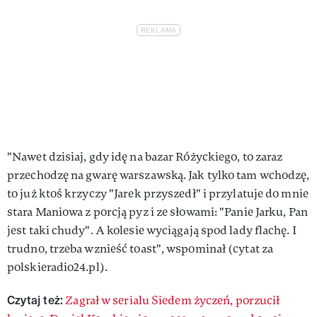
"Nawet dzisiaj, gdy idę na bazar Różyckiego, to zaraz
przechodzę na gwarę warszawską. Jak tylko tam wchodzę,
to już ktoś krzyczy "Jarek przyszedł" i przylatuje do mnie
stara Maniowa z porcją pyz i ze słowami: "Panie Jarku, Pan
jest taki chudy". A kolesie wyciągają spod lady flachę. I
trudno, trzeba wznieść toast", wspominał (cytat za
polskieradio24.pl).
Czytaj też:
Zagrał w serialu Siedem życzeń, porzucił