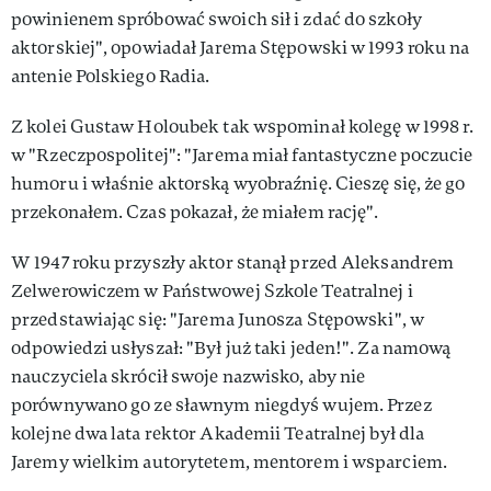
powinienem spróbować swoich sił i zdać do szkoły
aktorskiej", opowiadał Jarema Stępowski w 1993 roku na
antenie Polskiego Radia.
Z kolei Gustaw Holoubek tak wspominał kolegę w 1998 r.
w "Rzeczpospolitej": "Jarema miał fantastyczne poczucie
humoru i właśnie aktorską wyobraźnię. Cieszę się, że go
przekonałem. Czas pokazał, że miałem rację".
W 1947 roku przyszły aktor stanął przed Aleksandrem
Zelwerowiczem w Państwowej Szkole Teatralnej i
przedstawiając się: "Jarema Junosza Stępowski", w
odpowiedzi usłyszał: "Był już taki jeden!". Za namową
nauczyciela skrócił swoje nazwisko, aby nie
porównywano go ze sławnym niegdyś wujem. Przez
kolejne dwa lata rektor Akademii Teatralnej był dla
Jaremy wielkim autorytetem, mentorem i wsparciem.