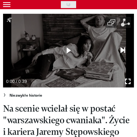
Skip
to
Gwiazdy
main
Ludzie
content
Moda
Uroda
Styl życia
Kultura
0:00 / 0:39
Wideo
Niezwykłe historie
Na scenie wcielał się w postać
Nasze akcje
"warszawskiego cwaniaka". Życie
VIVA!ART
i kariera Jaremy Stępowskiego
VIVA!MODA