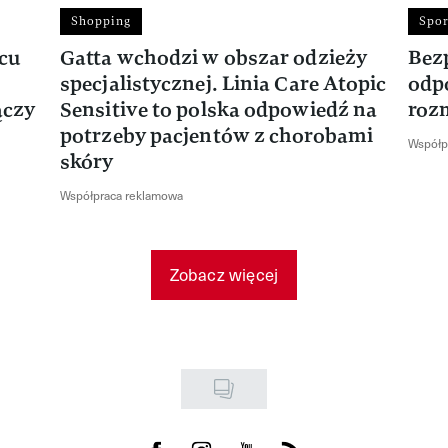
Shopping
Spor
rcu
Gatta wchodzi w obszar odzieży
Bez
specjalistycznej. Linia Care Atopic
odp
ączy
Sensitive to polska odpowiedź na
roz
potrzeby pacjentów z chorobami
Współp
skóry
Współpraca reklamowa
Zobacz więcej