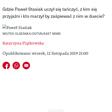
VIVA!LIFESTYLE
Gdzie Paweł Stasiak uczył się tańczyć, z kim się
przyjaźni i kto marzył by zaśpiewać z nim w duecie?
VIVA!MAN
VIVA!PEOPLE POWER
WOJTEK OLSZANKA/DDTVN/EAST NEWS
VIVA!ITAKA
Katarzyna Piątkowska
MAGAZYN VIVA!
Opublikowano: wtorek, 12 listopada 2019 21:00
Udostępnij na facebook
Udostępnij na whatsapp
E-mail do przyjaciela