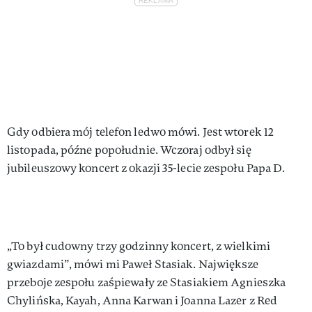
Gdy odbiera mój telefon ledwo mówi. Jest wtorek 12
listopada, późne popołudnie. Wczoraj odbył się
jubileuszowy koncert z okazji 35-lecie zespołu Papa D.
„To był cudowny trzy godzinny koncert, z wielkimi
gwiazdami”, mówi mi Paweł Stasiak. Największe
przeboje zespołu zaśpiewały ze Stasiakiem Agnieszka
Chylińska, Kayah, Anna Karwan i Joanna Lazer z Red