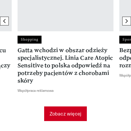
previous element
ne
Shopping
Spor
rcu
Gatta wchodzi w obszar odzieży
Bez
specjalistycznej. Linia Care Atopic
odp
ączy
Sensitive to polska odpowiedź na
roz
potrzeby pacjentów z chorobami
Współp
skóry
Współpraca reklamowa
Zobacz więcej