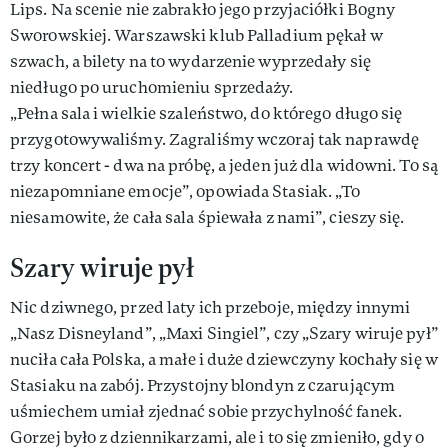
Lips. Na scenie nie zabrakło jego przyjaciółki Bogny
Sworowskiej. Warszawski klub Palladium pękał w
szwach, a bilety na to wydarzenie wyprzedały się
niedługo po uruchomieniu sprzedaży.
„Pełna sala i wielkie szaleństwo, do którego długo się
przygotowywaliśmy. Zagraliśmy wczoraj tak naprawdę
trzy koncert - dwa na próbę, a jeden już dla widowni. To są
niezapomniane emocje”, opowiada Stasiak. „To
niesamowite, że cała sala śpiewała z nami”, cieszy się.
Szary wiruje pył
Nic dziwnego, przed laty ich przeboje, między innymi
„Nasz Disneyland”, „Maxi Singiel”, czy „Szary wiruje pył”
nuciła cała Polska, a małe i duże dziewczyny kochały się w
Stasiaku na zabój. Przystojny blondyn z czarującym
uśmiechem umiał zjednać sobie przychylność fanek.
Gorzej było z dziennikarzami, ale i to się zmieniło, gdy o