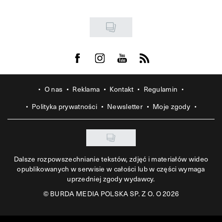
Visit us on Facebook
Visit us on Instagram
Visit us on Youtube
Visit us on Rss
O nas
Reklama
Kontakt
Regulamin
Polityka prywatności
Newsletter
Moje zgody
Dalsze rozpowszechnianie tekstów, zdjęć i materiałów wideo
opublikowanych w serwisie w całości lub w części wymaga
uprzedniej zgody wydawcy.
©
BURDA MEDIA POLSKA SP. Z O. O 2026