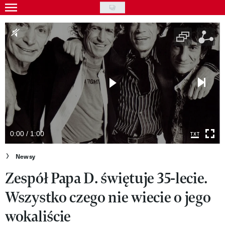
Skip
to
Gwiazdy
main
Ludzie
content
Moda
Uroda
Styl życia
Kultura
0:00 / 1:00
Wideo
Newsy
Zespół Papa D. świętuje 35-lecie.
Nasze akcje
Wszystko czego nie wiecie o jego
VIVA!ART
wokaliście
VIVA!MODA