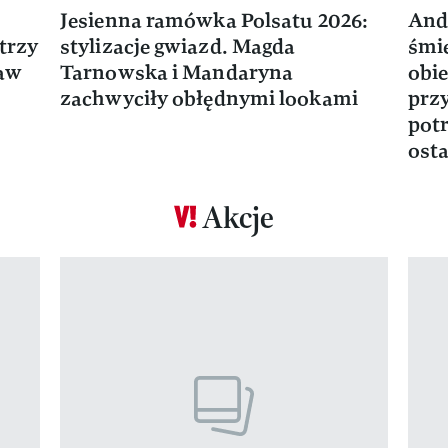
Jesienna ramówka Polsatu 2026:
And
trzy
stylizacje gwiazd. Magda
śmie
ław
Tarnowska i Mandaryna
obie
zachwyciły obłędnymi lookami
prz
potr
osta
Akcje
Pokazywanie elementu 1 z 17