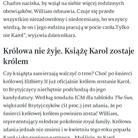
Charles naciska, by wziął na siebie więcej rodzinnych
obowiązków, William odmawia. Czuje się przede
wszystkim niezadowolony i niedoceniany, bo wszyscy
wiedzą, że on i jego rodzina pracują w pocie czoła.Tylko
nie Karol”, wyjawia dziennikarz.
Królowa nie żyje. Książę Karol zostaje
królem
Czy książęta zamierzają walczyć o tron? Choć po śmierci
królowej Elżbiety II już oficjalnie królem zostanie Karol,
to Brytyjczycy niechętnie podchodzą do jego
kandydatury. Według sondażu ICM dla tabloidu
The Sun,
większość Brytyjczyków (51 proc.) jest zdania, że po
śmierci królowej królem powinien zostać William,
reprezentujący młodsze pokolenie royal family. Królowa
zdania jednak nie zmieni i w kwietniu tego roku poparła
Karola jako swojego następcę... Myślicie, że Karol