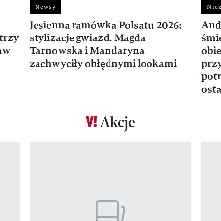
Newsy
Niez
Jesienna ramówka Polsatu 2026:
And
trzy
stylizacje gwiazd. Magda
śmie
ław
Tarnowska i Mandaryna
obie
zachwyciły obłędnymi lookami
prz
potr
osta
Akcje
Pokazywanie elementu 1 z 17