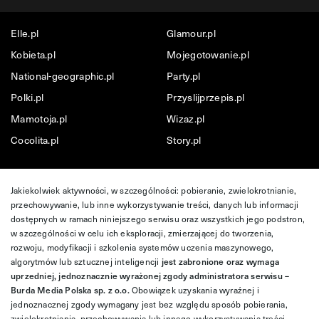
Elle.pl
Glamour.pl
Kobieta.pl
Mojegotowanie.pl
National-geographic.pl
Party.pl
Polki.pl
Przyslijprzepis.pl
Mamotoja.pl
Wizaz.pl
Cocolita.pl
Story.pl
Jakiekolwiek aktywności, w szczególności: pobieranie, zwielokrotnianie,
przechowywanie, lub inne wykorzystywanie treści, danych lub informacji
dostępnych w ramach niniejszego serwisu oraz wszystkich jego podstron,
w szczególności w celu ich eksploracji, zmierzającej do tworzenia,
rozwoju, modyfikacji i szkolenia systemów uczenia maszynowego,
algorytmów lub sztucznej inteligencji
jest zabronione oraz wymaga
uprzedniej, jednoznacznie wyrażonej zgody administratora serwisu –
Burda Media Polska sp. z o.o.
Obowiązek uzyskania wyraźnej i
jednoznacznej zgody wymagany jest bez względu sposób pobierania,
zwielokrotniania, przechowywania lub innego wykorzystywania treści,