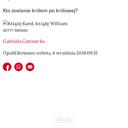
VIVA!LIFESTYLE
Kto zostanie królem po królowej?
VIVA!MAN
GETTY IMAGES
VIVA!PEOPLE POWER
Gabriela Czernecka
VIVA!ITAKA
Opublikowano: sobota, 8 września 2018 09:55
MAGAZYN VIVA!
Udostępnij na facebook
Udostępnij na whatsapp
E-mail do przyjaciela