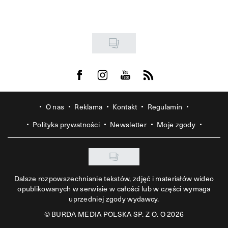
Visit us on Facebook
Visit us on Instagram
Visit us on Youtube
Visit us on Rss
O nas
Reklama
Kontakt
Regulamin
Polityka prywatności
Newsletter
Moje zgody
Dalsze rozpowszechnianie tekstów, zdjęć i materiałów wideo
opublikowanych w serwisie w całości lub w części wymaga
uprzedniej zgody wydawcy.
©
BURDA MEDIA POLSKA SP. Z O. O 2026