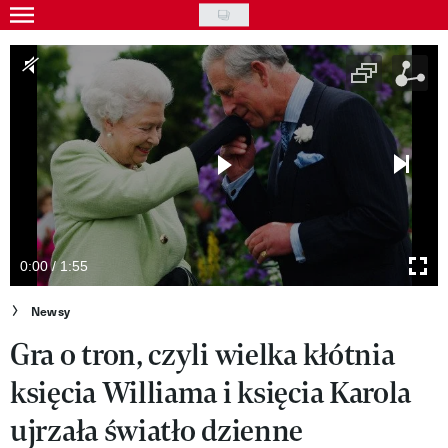
Skip
to
Gwiazdy
main
Ludzie
content
Moda
Uroda
Styl życia
Kultura
0:00 / 1:55
Wideo
Newsy
Gra o tron, czyli wielka kłótnia
Nasze akcje
księcia Williama i księcia Karola
VIVA!ART
ujrzała światło dzienne
VIVA!MODA