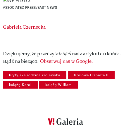
ASSOCIATED PRESS/EAST NEWS
Authors
Gabriela Czernecka
Dziękujemy, że przeczytałaś/eś nasz artykuł do końca.
Bądź na bieżąco!
Obserwuj nas w Google.
brytyjska rodzina królewska
Królowa Elżbieta II
książę Karol
książę William
Galeria