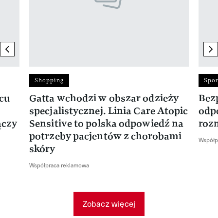
previous element
ne
Shopping
Spor
rcu
Gatta wchodzi w obszar odzieży
Bez
specjalistycznej. Linia Care Atopic
odp
ączy
Sensitive to polska odpowiedź na
roz
potrzeby pacjentów z chorobami
Współp
skóry
Współpraca reklamowa
Zobacz więcej