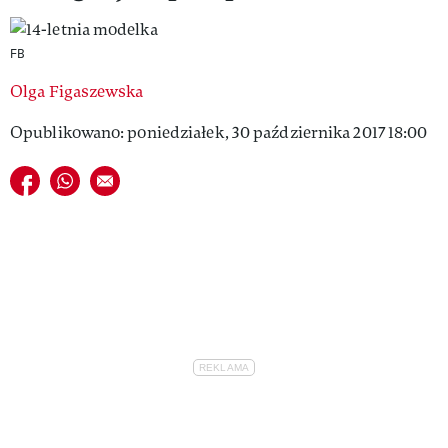
VIVA!LIFESTYLE
FB
VIVA!MAN
Olga Figaszewska
VIVA!PEOPLE POWER
Opublikowano: poniedziałek, 30 października 2017 18:00
VIVA!ITAKA
Udostępnij na facebook
Udostępnij na whatsapp
E-mail do przyjaciela
MAGAZYN VIVA!