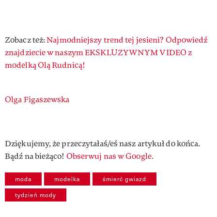
Zobacz też:
Najmodniejszy trend tej jesieni? Odpowiedź
znajdziecie w naszym EKSKLUZYWNYM VIDEO z
modelką Olą Rudnicą!
Authors
Olga Figaszewska
Dziękujemy, że przeczytałaś/eś nasz artykuł do końca.
Bądź na bieżąco!
Obserwuj nas w Google.
moda
modelka
śmierć gwiazd
tydzień mody