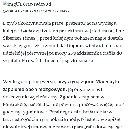
@VLADA DZYUBA/ VK.COM/V.DZYUBA97
Dzyuba kontynuowała prace, prezentując na wybiegu
kolejne dzieła azjatyckich projektantów. Jak donosi „The
Siberian Times”, przed kolejnym pokazem nagle dostała
wysokiej gorączki i zemdlała. Dopiero wtedy starano się
udzielić jej pierwszej pomocy. 25 października trafiła do
szpitala. Po dwóch dniach śpiączki zmarła.
przyczyną zgonu Vlady było
Według oficjalnej wersji,
zapalenie opon mózgowych
. Jej organizm był
doszczętnie wycieńczony. Zgodnie z zapisem w
kontrakcie, nastolatka nie powinna pracować więcej niż 4
godziny tygodniowo. Feralnego dnia, brała udział w
trzynastogodzinnym pokazie mody. Niestety w zapisie
niewolniczej umowy nie zawarto paragrafu dotyczącego