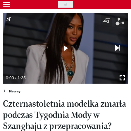
Skip
to
Gwiazdy
main
Ludzie
content
Moda
Uroda
Styl życia
Kultura
0:00 / 1:35
Wideo
Newsy
Czternastoletnia modelka zmarła
Nasze akcje
podczas Tygodnia Mody w
VIVA!ART
Szanghaju z przepracowania?
VIVA!MODA