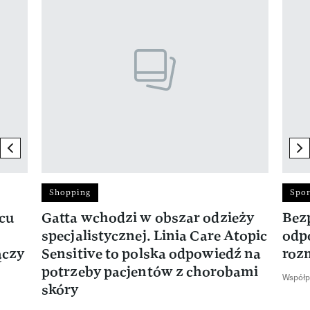
previous element
ne
Shopping
Spor
rcu
Gatta wchodzi w obszar odzieży
Bez
specjalistycznej. Linia Care Atopic
odp
ączy
Sensitive to polska odpowiedź na
roz
potrzeby pacjentów z chorobami
Współp
skóry