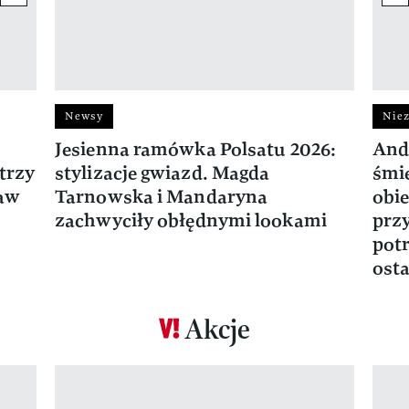
Newsy
Niez
Jesienna ramówka Polsatu 2026:
And
trzy
stylizacje gwiazd. Magda
śmie
ław
Tarnowska i Mandaryna
obie
zachwyciły obłędnymi lookami
prz
potr
osta
Akcje
Pokazywanie elementu 1 z 17