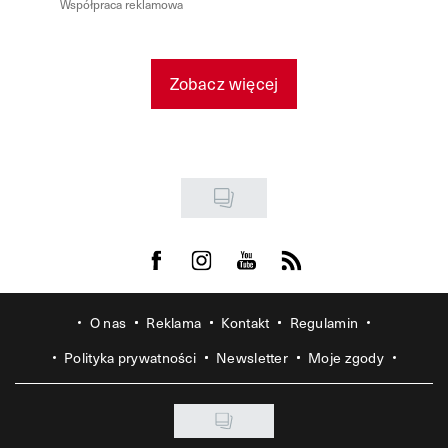
Współpraca reklamowa
Zobacz więcej
Visit us on Facebook
Visit us on Instagram
Visit us on Youtube
Visit us on Rss
O nas
Reklama
Kontakt
Regulamin
Polityka prywatności
Newsletter
Moje zgody