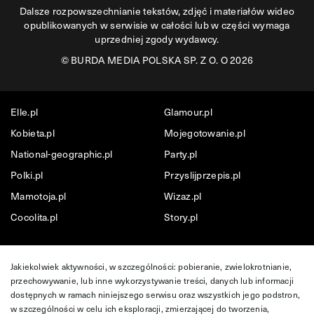
Dalsze rozpowszechnianie tekstów, zdjęć i materiałów wideo
opublikowanych w serwisie w całości lub w części wymaga
uprzedniej zgody wydawcy.
©
BURDA MEDIA POLSKA SP. Z O. O 2026
Elle.pl
Glamour.pl
Kobieta.pl
Mojegotowanie.pl
National-geographic.pl
Party.pl
Polki.pl
Przyslijprzepis.pl
Mamotoja.pl
Wizaz.pl
Cocolita.pl
Story.pl
Jakiekolwiek aktywności, w szczególności: pobieranie, zwielokrotnianie,
przechowywanie, lub inne wykorzystywanie treści, danych lub informacji
dostępnych w ramach niniejszego serwisu oraz wszystkich jego podstron,
w szczególności w celu ich eksploracji, zmierzającej do tworzenia,