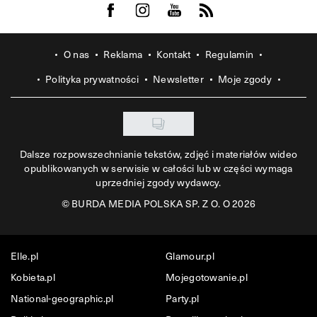
Visit us on Facebook
Visit us on Instagram
Visit us on Youtube
Visit us on Rss
O nas
Reklama
Kontakt
Regulamin
Polityka prywatności
Newsletter
Moje zgody
Dalsze rozpowszechnianie tekstów, zdjęć i materiałów wideo
opublikowanych w serwisie w całości lub w części wymaga
uprzedniej zgody wydawcy.
©
BURDA MEDIA POLSKA SP. Z O. O 2026
Elle.pl
Glamour.pl
Kobieta.pl
Mojegotowanie.pl
National-geographic.pl
Party.pl