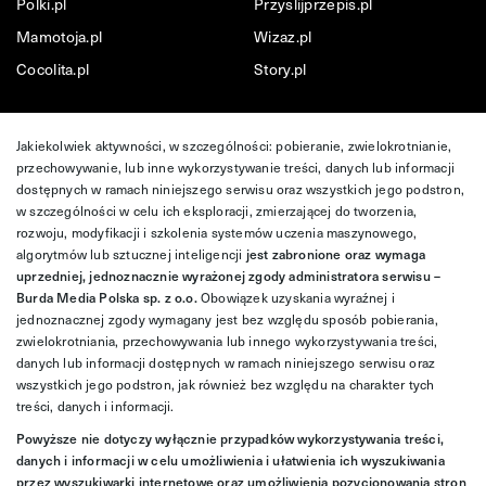
Polki.pl
Przyslijprzepis.pl
Mamotoja.pl
Wizaz.pl
Cocolita.pl
Story.pl
Jakiekolwiek aktywności, w szczególności: pobieranie, zwielokrotnianie,
przechowywanie, lub inne wykorzystywanie treści, danych lub informacji
dostępnych w ramach niniejszego serwisu oraz wszystkich jego podstron,
w szczególności w celu ich eksploracji, zmierzającej do tworzenia,
rozwoju, modyfikacji i szkolenia systemów uczenia maszynowego,
algorytmów lub sztucznej inteligencji
jest zabronione oraz wymaga
uprzedniej, jednoznacznie wyrażonej zgody administratora serwisu –
Burda Media Polska sp. z o.o.
Obowiązek uzyskania wyraźnej i
jednoznacznej zgody wymagany jest bez względu sposób pobierania,
zwielokrotniania, przechowywania lub innego wykorzystywania treści,
danych lub informacji dostępnych w ramach niniejszego serwisu oraz
wszystkich jego podstron, jak również bez względu na charakter tych
treści, danych i informacji.
Powyższe nie dotyczy wyłącznie przypadków wykorzystywania treści,
danych i informacji w celu umożliwienia i ułatwienia ich wyszukiwania
przez wyszukiwarki internetowe oraz umożliwienia pozycjonowania stron