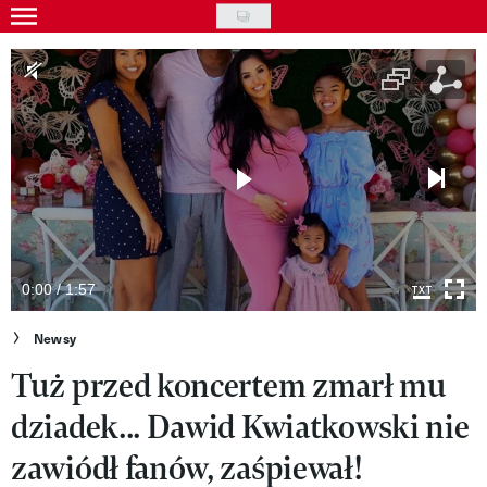
Skip
to
Gwiazdy
main
Ludzie
content
Moda
Uroda
Styl życia
Kultura
0:00 / 1:57
Wideo
Newsy
Tuż przed koncertem zmarł mu
Nasze akcje
dziadek... Dawid Kwiatkowski nie
VIVA!ART
zawiódł fanów, zaśpiewał!
VIVA!MODA