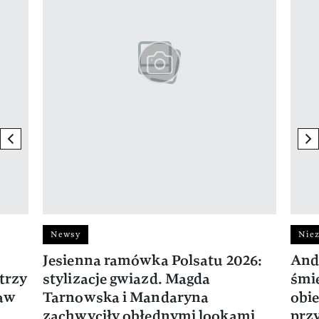
previous element
ne
Newsy
Niez
Jesienna ramówka Polsatu 2026:
And
trzy
stylizacje gwiazd. Magda
śmie
ław
Tarnowska i Mandaryna
obie
zachwyciły obłędnymi lookami
prz