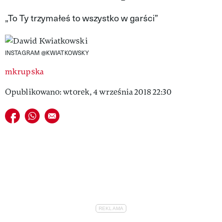
VIVA!LIFESTYLE
„To Ty trzymałeś to wszystko w garści”
VIVA!MAN
INSTAGRAM @KWIATKOWSKY
VIVA!PEOPLE POWER
mkrupska
VIVA!ITAKA
Opublikowano: wtorek, 4 września 2018 22:30
MAGAZYN VIVA!
Udostępnij na facebook
Udostępnij na whatsapp
E-mail do przyjaciela