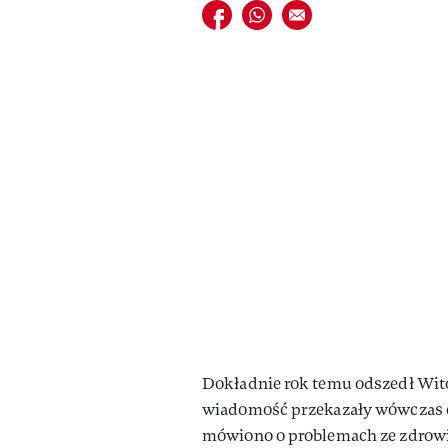
Udostępnij na facebook
Udostępnij na whatsapp
E-mail do przyjaciela
Dokładnie rok temu odszedł Witol
wiadomość przekazały wówczas có
mówiono o problemach ze zdrowie