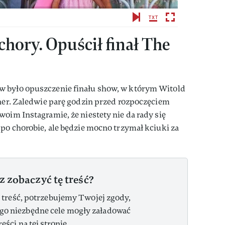
chory. Opuścił finał The
w było opuszczenie finału show, w którym Witold
ener. Zaledwie parę godzin przed rozpoczęciem
woim Instagramie, że niestety nie da rady się
 po chorobie, ale będzie mocno trzymał kciuki za
z zobaczyć tę treść?
 treść, potrzebujemy Twojej zgody,
ego niezbędne cele mogły załadować
reści na tej stronie.