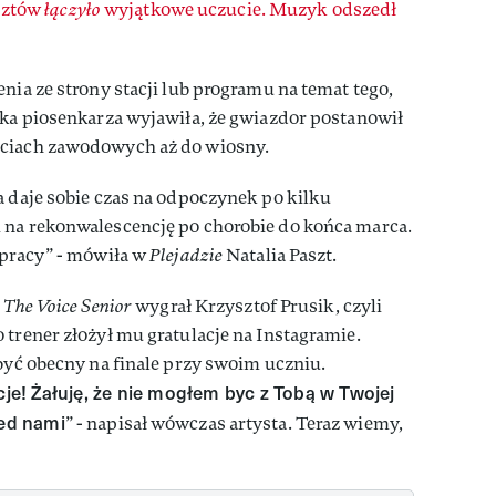
sztów
łączyło
wyjątkowe uczucie. Muzyk odszedł
nia ze strony stacji lub programu na temat tego,
rka piosenkarza wyjawiła, że gwiazdor postanowił
ściach zawodowych aż do wiosny.
a daje sobie czas na odpoczynek po kilku
 na rekonwalescencję po chorobie do końca marca.
 pracy” - mówiła w
Plejadzie
Natalia Paszt.
ę
The Voice Senior
wygrał Krzysztof Prusik, czyli
 trener złożył mu gratulacje na Instagramie.
 być obecny na finale przy swoim uczniu.
acje! Żałuję, że nie mogłem byc z Tobą w Twojej
zed nami
” - napisał wówczas artysta. Teraz wiemy,