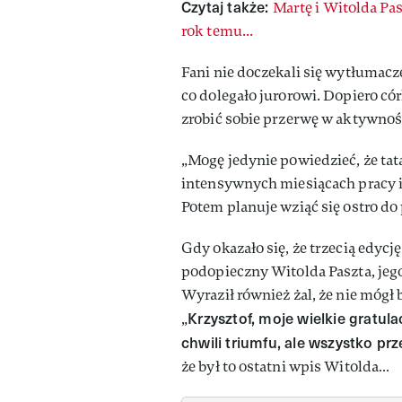
Czytaj także:
Martę i Witolda Pa
rok temu...
Fani nie doczekali się wytłumacze
co dolegało jurorowi. Dopiero có
zrobić sobie przerwę w aktywno
„Mogę jedynie powiedzieć, że tat
intensywnych miesiącach pracy i
Potem planuje wziąć się ostro do
Gdy okazało się, że trzecią edycj
podopieczny Witolda Paszta, jego
Wyraził również żal, że nie mógł
Krzysztof, moje wielkie gratul
„
chwili triumfu, ale wszystko pr
że był to ostatni wpis Witolda…