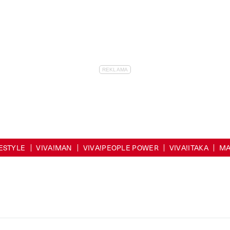
FESTYLE
VIVA!MAN
VIVA!PEOPLE POWER
VIVA!ITAKA
MA