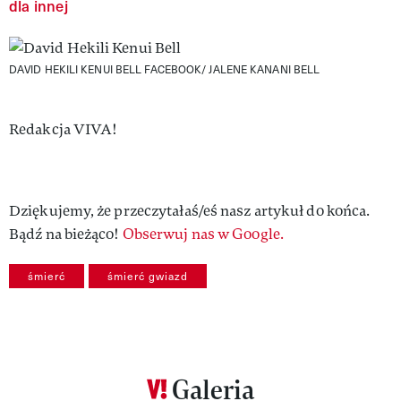
dla innej
DAVID HEKILI KENUI BELL
FACEBOOK/ JALENE KANANI BELL
Authors
Redakcja VIVA!
Dziękujemy, że przeczytałaś/eś nasz artykuł do końca.
Bądź na bieżąco!
Obserwuj nas w Google.
śmierć
śmierć gwiazd
Galeria