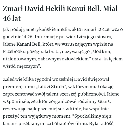
Zmarł David Hekili Kenui Bell. Miał
46 lat
Jak podają amerykańskie media, aktor zmarł 12 czerwca o
godzinie 14:26. Informację potwierdziła jego siostra,
Jalene Kanani Bell, która we wzruszającym wpisie na
Facebooku pożegnała brata, nazywając go „słodkim,
utalentowanym, zabawnym człowiekiem” oraz „księciem
wśród mężczyzn”.
Zaledwie kilka tygodni wcześniej David świętował
premierę filmu „Lilo & Stitch”, w którym miał okazję
zaprezentować swój talent szerszej publiczności. Jalene
wspominała, że aktor zorganizował rodzinny seans,
rezerwując najlepsze miejsca w kinie, by wspólnie
przeżyć ten wyjątkowy moment. "Spotkaliśmy się z
fanami przebranymi za bohaterów filmu. Była radość,