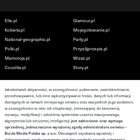
Elle.pl
Glamour.pl
Kobieta.pl
Mojegotowanie.pl
National-geographic.pl
Party.pl
Polki.pl
Przyslijprzepis.pl
Mamotoja.pl
Wizaz.pl
Cocolita.pl
Story.pl
Jakiekolwiek aktywności, w szczególności: pobieranie, zwielokrotnianie,
przechowywanie, lub inne wykorzystywanie treści, danych lub informacji
dostępnych w ramach niniejszego serwisu oraz wszystkich jego podstron,
w szczególności w celu ich eksploracji, zmierzającej do tworzenia,
rozwoju, modyfikacji i szkolenia systemów uczenia maszynowego,
algorytmów lub sztucznej inteligencji
jest zabronione oraz wymaga
uprzedniej, jednoznacznie wyrażonej zgody administratora serwisu –
Burda Media Polska sp. z o.o.
Obowiązek uzyskania wyraźnej i
jednoznacznej zgody wymagany jest bez względu sposób pobierania,