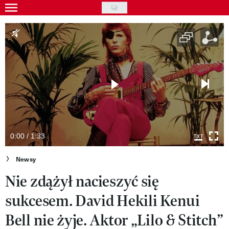
Skip
to
Gwiazdy
main
Ludzie
content
Moda
Uroda
Styl życia
Kultura
0:00 / 1:33
Wideo
Newsy
Nie zdążył nacieszyć się
Nasze akcje
sukcesem. David Hekili Kenui
VIVA!ART
Bell nie żyje. Aktor „Lilo & Stitch”
VIVA!MODA