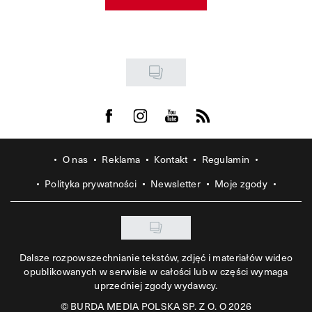
Visit us on Facebook
Visit us on Instagram
Visit us on Youtube
Visit us on Rss
O nas
Reklama
Kontakt
Regulamin
Polityka prywatności
Newsletter
Moje zgody
Dalsze rozpowszechnianie tekstów, zdjęć i materiałów wideo
opublikowanych w serwisie w całości lub w części wymaga
uprzedniej zgody wydawcy.
©
BURDA MEDIA POLSKA SP. Z O. O 2026