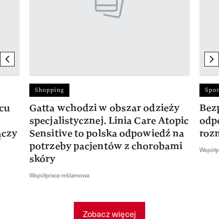
previous element
ne
Shopping
Spor
rcu
Gatta wchodzi w obszar odzieży
Bez
specjalistycznej. Linia Care Atopic
odp
ączy
Sensitive to polska odpowiedź na
roz
potrzeby pacjentów z chorobami
Współp
skóry
Współpraca reklamowa
Zobacz więcej