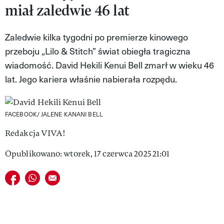
miał zaledwie 46 lat
VIVA!LIFESTYLE
VIVA!MAN
Zaledwie kilka tygodni po premierze kinowego
przeboju „Lilo & Stitch” świat obiegła tragiczna
VIVA!PEOPLE POWER
wiadomość. David Hekili Kenui Bell zmarł w wieku 46
VIVA!ITAKA
lat. Jego kariera właśnie nabierała rozpędu.
MAGAZYN VIVA!
FACEBOOK/ JALENE KANANI BELL
Redakcja VIVA!
Opublikowano: wtorek, 17 czerwca 2025 21:01
Udostępnij na facebook
Udostępnij na whatsapp
E-mail do przyjaciela