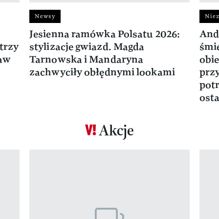
Newsy
Niez
Jesienna ramówka Polsatu 2026:
And
trzy
stylizacje gwiazd. Magda
śmie
ław
Tarnowska i Mandaryna
obie
zachwyciły obłędnymi lookami
prz
potr
osta
Akcje
Pokazywanie elementu 1 z 17