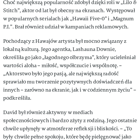
Choć największą popularność zdobył dzięki roli w „Lilo &
Stitch”, aktor od lat był obecny na ekranach. Występował
w popularnych serialach jak „Hawaii Five-0” i „Magnum
P.I.”. Brał również udział w kampaniach reklamowych.
Pochodzący z Hawajów artysta był mocno związany z
lokalną kulturą. Jego agentka, Lashauna Downie,
określiła go jako „łagodnego olbrzyma”, który ucieleśniał
wartości aloha – miłość, współczucie i wspólnotę. –
„Aktorstwo było jego pasją, ale największą radość
sprawiało mu tworzenie pozytywnych doświadczeń dla
innych – zarówno na ekranie, jak i w codziennym życiu” –
podkreśliła.
David był również aktywny w mediach
społecznościowych i bardzo zżyty z rodziną. Jego ostatnie
chwile upłynęły w atmosferze refleksji i bliskości. – „To
były chwile pełne spokoju, które będę pielęgnować jako