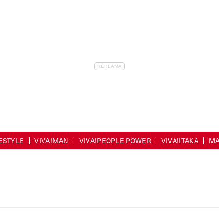
FESTYLE
VIVA!MAN
VIVA!PEOPLE POWER
VIVA!ITAKA
MA