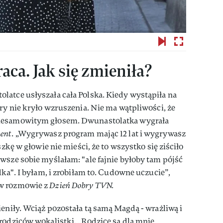
ca. Jak się zmieniła?
latce usłyszała cała Polska. Kiedy wystąpiła na
ury nie kryło wzruszenia. Nie ma wątpliwości, że
niesamowitym głosem. Dwunastolatka wygrała
ent
. „Wygrywasz program mając 12 lat i wygrywasz
szkę w głowie nie mieści, że to wszystko się ziściło
wsze sobie myślałam: "ale fajnie byłoby tam pójść
dka". I byłam, i zrobiłam to. Cudowne uczucie”,
 w rozmowie z
Dzień Dobry TVN.
ieniły. Wciąż pozostała tą samą Magdą - wrażliwą i
rodziców wokalistki. „Rodzice są dla mnie