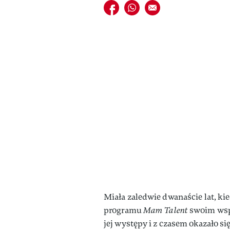
Udostępnij na facebook
Udostępnij na whatsapp
E-mail do przyjaciela
Miała zaledwie dwanaście lat, ki
programu
Mam Talent
swoim wspa
jej występy i z czasem okazało s