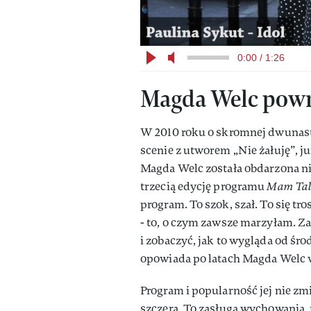
0:00 / 1:26
Magda Welc powra
W 2010 roku o skromnej dwunasto
scenie z utworem „Nie żałuję”, j
Magda Welc została obdarzona 
trzecią edycję programu
Mam Tal
program. To szok, szał. To się tro
- to, o czym zawsze marzyłam. Za
i zobaczyć, jak to wygląda od śro
opowiada po latach Magda Welc
Program i popularność jej nie zm
szczerą. To zasługa wychowania, 