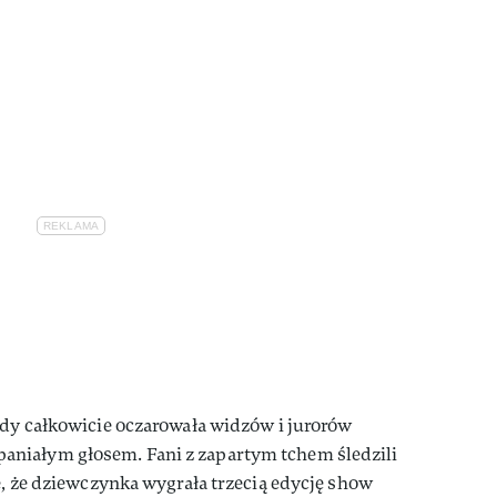
edy całkowicie oczarowała widzów i jurorów
niałym głosem. Fani z zapartym tchem śledzili
ię, że dziewczynka wygrała trzecią edycję show