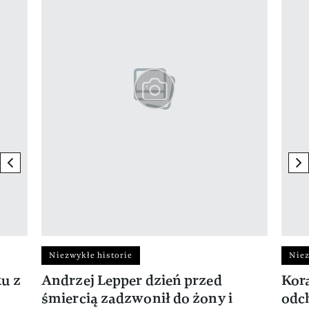
previous element
ne
Niezwykłe historie
Niez
ku z
Andrzej Lepper dzień przed
Kora
śmiercią zadzwonił do żony i
odch