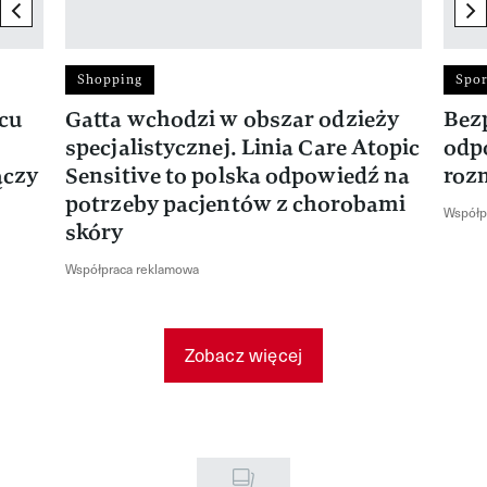
previous element
ne
Shopping
Spor
rcu
Gatta wchodzi w obszar odzieży
Bez
specjalistycznej. Linia Care Atopic
odp
ączy
Sensitive to polska odpowiedź na
roz
potrzeby pacjentów z chorobami
Współp
skóry
Współpraca reklamowa
Zobacz więcej