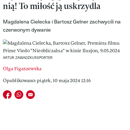
nią! To miłość ją uskrzydla
VIVA!LIFESTYLE
VIVA!MAN
Magdalena Cielecka i Bartosz Gelner zachwycili na
czerwonym dywanie
VIVA!PEOPLE POWER
VIVA!ITAKA
MAGAZYN VIVA!
ARTUR ZAWADZKI/REPORTER
Olga Figaszewska
Opublikowano: piątek, 10 maja 2024 12:16
Udostępnij na facebook
Udostępnij na whatsapp
E-mail do przyjaciela