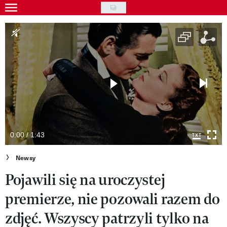
Skip
to
Gwiazdy
main
Ludzie
content
Moda
Uroda
Styl życia
Kultura
0:00 / 1:43
Wideo
Newsy
Pojawili się na uroczystej
Nasze akcje
premierze, nie pozowali razem do
VIVA!ART
zdjęć. Wszyscy patrzyli tylko na
VIVA!MODA