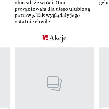
obiecał, że wróci. Ona
gehe
przygotowała dla niego ulubioną
potrawę. Tak wyglądały jego
ostatnie chwile
Akcje
Pokazywanie elementu 1 z 17