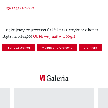
Authors
Olga Figaszewska
Dziękujemy, że przeczytałaś/eś nasz artykuł do końca.
Bądź na bieżąco!
Obserwuj nas w Google.
Bartosz Gelner
Magdalena Cielecka
premiera
Galeria
Pokazywanie elementu 1 z 12