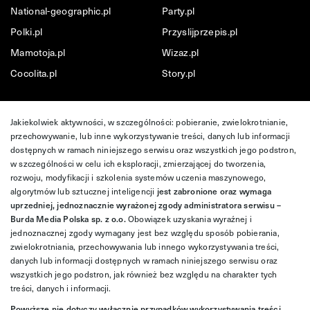
National-geographic.pl
Party.pl
Polki.pl
Przyslijprzepis.pl
Mamotoja.pl
Wizaz.pl
Cocolita.pl
Story.pl
Jakiekolwiek aktywności, w szczególności: pobieranie, zwielokrotnianie,
przechowywanie, lub inne wykorzystywanie treści, danych lub informacji
dostępnych w ramach niniejszego serwisu oraz wszystkich jego podstron,
w szczególności w celu ich eksploracji, zmierzającej do tworzenia,
rozwoju, modyfikacji i szkolenia systemów uczenia maszynowego,
algorytmów lub sztucznej inteligencji
jest zabronione oraz wymaga
uprzedniej, jednoznacznie wyrażonej zgody administratora serwisu –
Burda Media Polska sp. z o.o.
Obowiązek uzyskania wyraźnej i
jednoznacznej zgody wymagany jest bez względu sposób pobierania,
zwielokrotniania, przechowywania lub innego wykorzystywania treści,
danych lub informacji dostępnych w ramach niniejszego serwisu oraz
wszystkich jego podstron, jak również bez względu na charakter tych
treści, danych i informacji.
Powyższe nie dotyczy wyłącznie przypadków wykorzystywania treści,