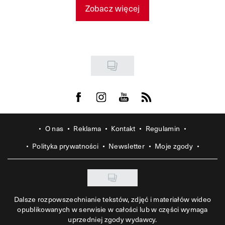
Zobacz więcej
Visit us on Facebook
Visit us on Instagram
Visit us on Youtube
Visit us on Rss
O nas
Reklama
Kontakt
Regulamin
Polityka prywatności
Newsletter
Moje zgody
Dalsze rozpowszechnianie tekstów, zdjęć i materiałów wideo
opublikowanych w serwisie w całości lub w części wymaga
uprzedniej zgody wydawcy.