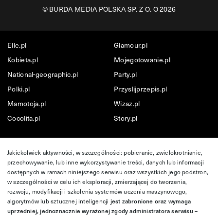
©
BURDA MEDIA POLSKA SP. Z O. O 2026
Elle.pl
Glamour.pl
Kobieta.pl
Mojegotowanie.pl
National-geographic.pl
Party.pl
Polki.pl
Przyslijprzepis.pl
Mamotoja.pl
Wizaz.pl
Cocolita.pl
Story.pl
Jakiekolwiek aktywności, w szczególności: pobieranie, zwielokrotnianie,
przechowywanie, lub inne wykorzystywanie treści, danych lub informacji
dostępnych w ramach niniejszego serwisu oraz wszystkich jego podstron,
w szczególności w celu ich eksploracji, zmierzającej do tworzenia,
rozwoju, modyfikacji i szkolenia systemów uczenia maszynowego,
algorytmów lub sztucznej inteligencji
jest zabronione oraz wymaga
uprzedniej, jednoznacznie wyrażonej zgody administratora serwisu –