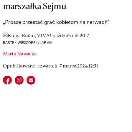
marszałka Sejmu
VIVA!LIFESTYLE
VIVA!MAN
„Proszę przestać grać kobietom na nerwach”
VIVA!PEOPLE POWER
BARTEK WIECZOREK/LAF AM
VIVA!ITAKA
Marta Nawacka
MAGAZYN VIVA!
Opublikowano: czwartek, 7 marca 2024 12:31
Udostępnij na facebook
Udostępnij na whatsapp
E-mail do przyjaciela