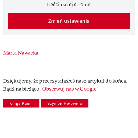
treści na tej stronie.
Zmień ustawienia
Authors
Marta Nawacka
Dziękujemy, że przeczytałaś/eś nasz artykuł do końca.
Bądź na bieżąco!
Obserwuj nas w Google.
Kinga Rusin
Szymon Hołownia