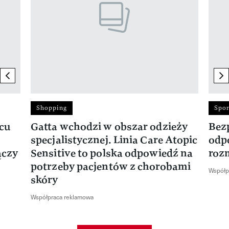
previous element
ne
Shopping
Spor
rcu
Gatta wchodzi w obszar odzieży
Bez
specjalistycznej. Linia Care Atopic
odp
ączy
Sensitive to polska odpowiedź na
roz
potrzeby pacjentów z chorobami
Współp
skóry
Współpraca reklamowa