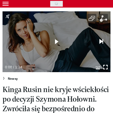
Skip
to
Gwiazdy
main
Ludzie
content
Moda
Uroda
Styl życia
Kultura
0:00 / 1:34
Wideo
Newsy
Kinga Rusin nie kryje wściekłości
Nasze akcje
po decyzji Szymona Hołowni.
VIVA!ART
Zwróciła się bezpośrednio do
VIVA!MODA