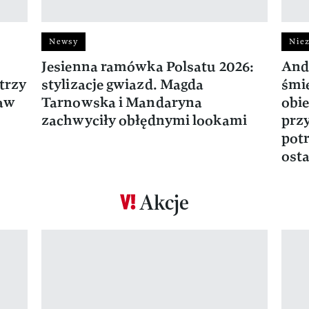
Newsy
Niez
Jesienna ramówka Polsatu 2026:
And
trzy
stylizacje gwiazd. Magda
śmie
ław
Tarnowska i Mandaryna
obie
zachwyciły obłędnymi lookami
prz
potr
osta
Akcje
Pokazywanie elementu 1 z 17