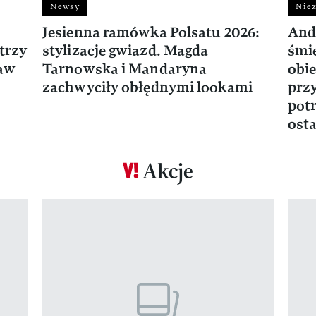
Newsy
Niez
Jesienna ramówka Polsatu 2026:
And
trzy
stylizacje gwiazd. Magda
śmie
ław
Tarnowska i Mandaryna
obie
zachwyciły obłędnymi lookami
prz
potr
osta
Akcje
Pokazywanie elementu 1 z 17