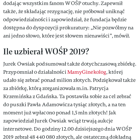
dodając wszystkim fanom WOŚP otuchy. Zapewnił
także, że składając rezygnację, nie próbował uniknąć
odpowiedzialności i zapowiedział, że fundacja będzie
dostępna do dyspozycji prokuratury: „Nie pozwólmy na
ani jedno słowo, które jest słowem nienawiści”, mówił.
Ile uzbierał WOŚP 2019?
Jurek Owsiak podsumował także dotychczasową zbiórkę.
Przypomniał o działalności
MamyGinekolog
, której
udało się zebrać ponad milion złotych. Podziękował także
za zbiórkę, którą zorganizowała m.in. Patrycja
Krzemińska z Gdańska. Ta postawiła sobie za cel zebrać
do puszki Pawła Adamowicza tysiąc złotych, a na ten
moment już wpłacono ponad 1,5 mln złotych! Jak
zapowiedział Jurek Owsiak wciąż trwają aukcje
internetowe. Do godziny 12.00 dzisiejszego dnia WOŚP
2019 zebrał 48 440 080 złotych, ale ostateczną dokładną