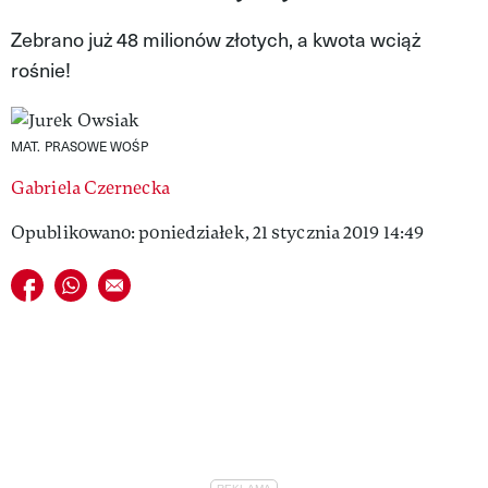
VIVA!LIFESTYLE
Zebrano już 48 milionów złotych, a kwota wciąż
rośnie!
VIVA!MAN
VIVA!PEOPLE POWER
MAT. PRASOWE WOŚP
VIVA!ITAKA
Gabriela Czernecka
MAGAZYN VIVA!
Opublikowano: poniedziałek, 21 stycznia 2019 14:49
Udostępnij na facebook
Udostępnij na whatsapp
E-mail do przyjaciela