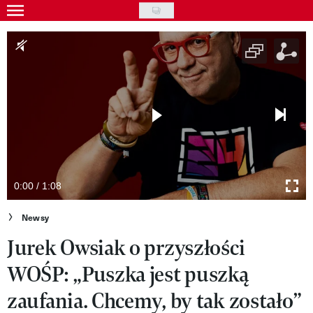
Skip
to
Gwiazdy
main
Ludzie
content
Moda
Uroda
Styl życia
Kultura
0:00 / 1:08
Wideo
Newsy
Jurek Owsiak o przyszłości
Nasze akcje
WOŚP: „Puszka jest puszką
VIVA!ART
zaufania. Chcemy, by tak zostało”
VIVA!MODA