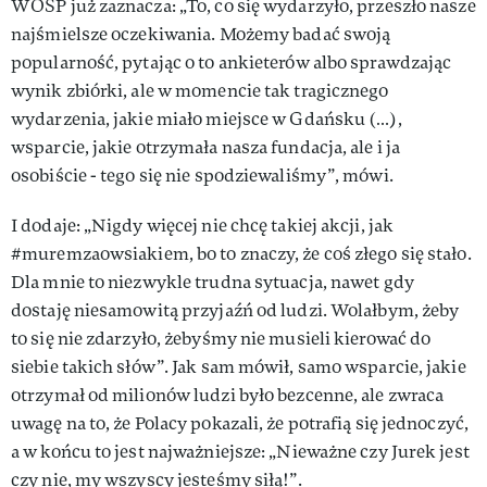
WOŚP już zaznacza: „To, co się wydarzyło, przeszło nasze
najśmielsze oczekiwania. Możemy badać swoją
popularność, pytając o to ankieterów albo sprawdzając
wynik zbiórki, ale w momencie tak tragicznego
wydarzenia, jakie miało miejsce w Gdańsku (…),
wsparcie, jakie otrzymała nasza fundacja, ale i ja
osobiście - tego się nie spodziewaliśmy”, mówi.
I dodaje: „Nigdy więcej nie chcę takiej akcji, jak
#muremzaowsiakiem, bo to znaczy, że coś złego się stało.
Dla mnie to niezwykle trudna sytuacja, nawet gdy
dostaję niesamowitą przyjaźń od ludzi. Wolałbym, żeby
to się nie zdarzyło, żebyśmy nie musieli kierować do
siebie takich słów”. Jak sam mówił, samo wsparcie, jakie
otrzymał od milionów ludzi było bezcenne, ale zwraca
uwagę na to, że Polacy pokazali, że potrafią się jednoczyć,
a w końcu to jest najważniejsze: „Nieważne czy Jurek jest
czy nie, my wszyscy jesteśmy siłą!”.