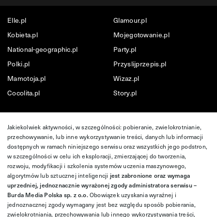
Elle.pl
Glamour.pl
Kobieta.pl
Mojegotowanie.pl
National-geographic.pl
Party.pl
Polki.pl
Przyslijprzepis.pl
Mamotoja.pl
Wizaz.pl
Cocolita.pl
Story.pl
Jakiekolwiek aktywności, w szczególności: pobieranie, zwielokrotnianie,
przechowywanie, lub inne wykorzystywanie treści, danych lub informacji
dostępnych w ramach niniejszego serwisu oraz wszystkich jego podstron,
w szczególności w celu ich eksploracji, zmierzającej do tworzenia,
rozwoju, modyfikacji i szkolenia systemów uczenia maszynowego,
algorytmów lub sztucznej inteligencji
jest zabronione oraz wymaga
uprzedniej, jednoznacznie wyrażonej zgody administratora serwisu –
Burda Media Polska sp. z o.o.
Obowiązek uzyskania wyraźnej i
jednoznacznej zgody wymagany jest bez względu sposób pobierania,
zwielokrotniania, przechowywania lub innego wykorzystywania treści,