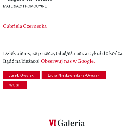
MATERIAŁY PROMOCYJNE
Authors
Gabriela Czernecka
Dziękujemy, że przeczytałaś/eś nasz artykuł do końca.
Bądź na bieżąco!
Obserwuj nas w Google.
Jurek Owsiak
Lidia Niedźwiedzka-Owsiak
WOŚP
Galeria