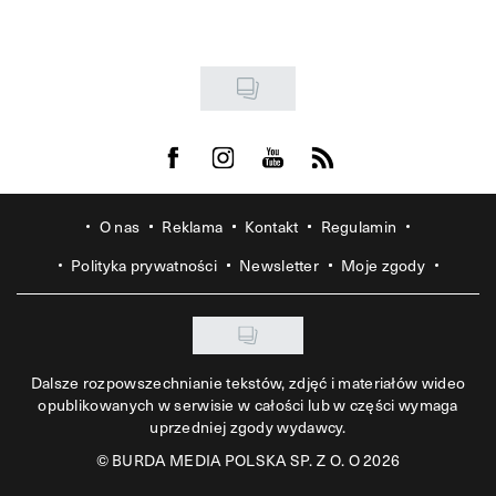
Visit us on Facebook
Visit us on Instagram
Visit us on Youtube
Visit us on Rss
O nas
Reklama
Kontakt
Regulamin
Polityka prywatności
Newsletter
Moje zgody
Dalsze rozpowszechnianie tekstów, zdjęć i materiałów wideo
opublikowanych w serwisie w całości lub w części wymaga
uprzedniej zgody wydawcy.
©
BURDA MEDIA POLSKA SP. Z O. O 2026