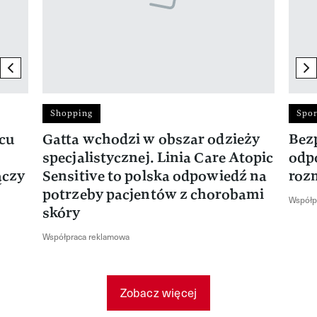
previous element
ne
Shopping
Spor
rcu
Gatta wchodzi w obszar odzieży
Bez
specjalistycznej. Linia Care Atopic
odp
ączy
Sensitive to polska odpowiedź na
roz
potrzeby pacjentów z chorobami
Współp
skóry
Współpraca reklamowa
Zobacz więcej