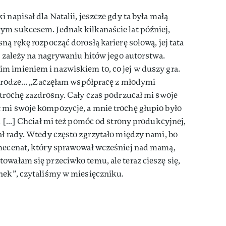
 napisał dla Natalii, jeszcze gdy ta była małą
ym sukcesem. Jednak kilkanaście lat później,
ną rękę rozpocząć dorosłą karierę solową, jej tata
e zależy na nagrywaniu hitów jego autorstwa.
m imieniem i nazwiskiem to, co jej w duszy gra.
 drodze... „Zaczęłam współpracę z młodymi
 trochę zazdrosny. Cały czas podrzucał mi swoje
 mi swoje kompozycje, a mnie trochę głupio było
l. […] Chciał mi też pomóc od strony produkcyjnej,
ał rady. Wtedy często zgrzytało między nami, bo
 mecenat, który sprawował wcześniej nad mamą,
owałam się przeciwko temu, ale teraz cieszę się,
nek”, czytaliśmy w miesięczniku.