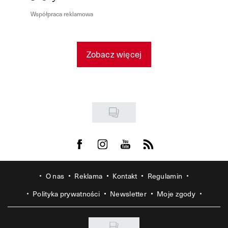
Współpraca reklamowa
Zobacz więcej
Visit us on Facebook
Visit us on Instagram
Visit us on Youtube
Visit us on Rss
O nas
Reklama
Kontakt
Regulamin
Polityka prywatności
Newsletter
Moje zgody