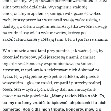
emocjonalny. W jej słowach pobrzmiewał smutek, ale też
silna potrzeba działania. Wystąpienie stało się
emocjonalnym apelem o pamięć i wdzięczność wobec
tych, którzy przez lata wzruszali swoją twórczością, a
dziś żyją w cieniu zapomnienia. Artystka zwróciła uwagę
na trudne losy wielu wykonawców, którzy po
zakończeniu kariery zostają sami, bez wsparcia i uznania.
W rozmowie z mediami przypomina, jak ważne jest, by
doceniać twórców, póki jeszcze są z nami. Zamiast
organizować koncerty wspomnieniowe po śmierci
artystów, zaapelowała o celebrowanie ich dokonań za
życia. Jej wystąpienie było pełne refleksji, ale przede
wszystkim – głosem troski, empatii i potrzeby realnej
obecności w życiu tych, którzy dali nam muzyczne
„Mamy takich kilka osób. To,
emocje na całe pokolenia.
co my możemy zrobić, to śpiewać ich piosenki i o nich
pamiętać. Robić dla nich tribute, koncerty, mówić o