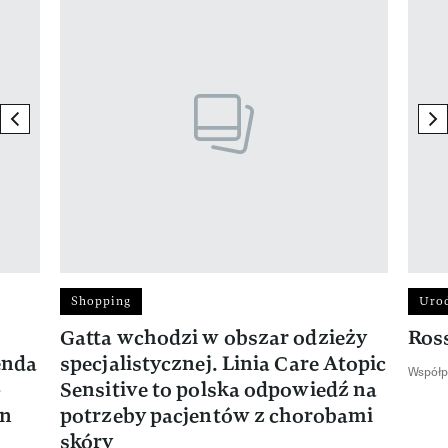
Pokazywanie elementu 1 z 17
previous element
ne
Shopping
Uro
Gatta wchodzi w obszar odzieży
Ros
enda
specjalistycznej. Linia Care Atopic
Współp
-
Sensitive to polska odpowiedź na
en
potrzeby pacjentów z chorobami
skóry