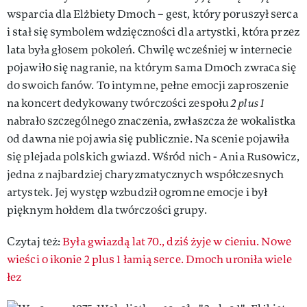
wsparcia dla Elżbiety Dmoch – gest, który poruszył serca
i stał się symbolem wdzięczności dla artystki, która przez
lata była głosem pokoleń. Chwilę wcześniej w internecie
pojawiło się nagranie, na którym sama Dmoch zwraca się
do swoich fanów. To intymne, pełne emocji zaproszenie
na koncert dedykowany twórczości zespołu
2 plus 1
nabrało szczególnego znaczenia, zwłaszcza że wokalistka
od dawna nie pojawia się publicznie. Na scenie pojawiła
się plejada polskich gwiazd. Wśród nich - Ania Rusowicz,
jedna z najbardziej charyzmatycznych współczesnych
artystek. Jej występ wzbudził ogromne emocje i był
pięknym hołdem dla twórczości grupy.
Czytaj też:
Była gwiazdą lat 70., dziś żyje w cieniu. Nowe
wieści o ikonie 2 plus 1 łamią serce. Dmoch uroniła wiele
łez