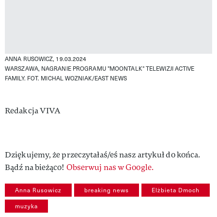
ANNA RUSOWICZ, 19.03.2024
WARSZAWA, NAGRANIE PROGRAMU "MOONTALK" TELEWIZJI ACTIVE
FAMILY.
FOT. MICHAL WOZNIAK/EAST NEWS
Authors
Redakcja VIVA
Dziękujemy, że przeczytałaś/eś nasz artykuł do końca.
Bądź na bieżąco!
Obserwuj nas w Google.
Anna Rusowicz
breaking news
Elżbieta Dmoch
muzyka