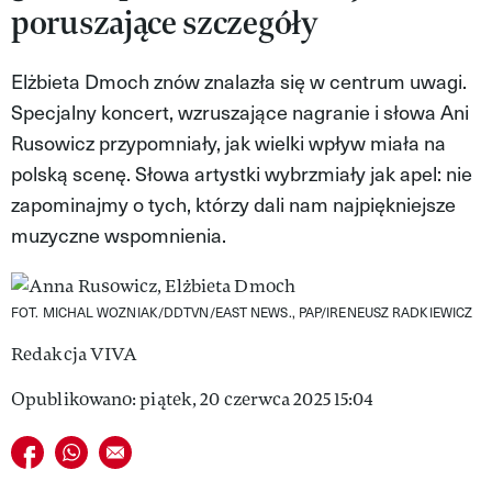
poruszające szczegóły
VIVA!LIFESTYLE
VIVA!MAN
Elżbieta Dmoch znów znalazła się w centrum uwagi.
Specjalny koncert, wzruszające nagranie i słowa Ani
VIVA!PEOPLE POWER
Rusowicz przypomniały, jak wielki wpływ miała na
VIVA!ITAKA
polską scenę. Słowa artystki wybrzmiały jak apel: nie
zapominajmy o tych, którzy dali nam najpiękniejsze
MAGAZYN VIVA!
muzyczne wspomnienia.
FOT. MICHAL WOZNIAK/DDTVN/EAST NEWS., PAP/IRENEUSZ RADKIEWICZ
Redakcja VIVA
Opublikowano: piątek, 20 czerwca 2025 15:04
Udostępnij na facebook
Udostępnij na whatsapp
E-mail do przyjaciela