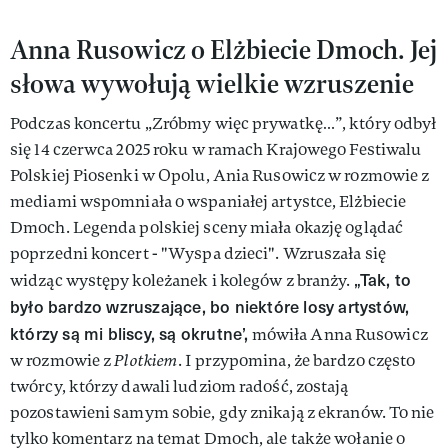
Anna Rusowicz o Elżbiecie Dmoch. Jej
słowa wywołują wielkie wzruszenie
Podczas koncertu „Zróbmy więc prywatkę…”, który odbył
się 14 czerwca 2025 roku w ramach Krajowego Festiwalu
Polskiej Piosenki w Opolu, Ania Rusowicz w rozmowie z
mediami wspomniała o wspaniałej artystce, Elżbiecie
Dmoch. Legenda polskiej sceny miała okazję oglądać
poprzedni koncert - "Wyspa dzieci". Wzruszała się
„Tak, to
widząc występy koleżanek i kolegów z branży.
było bardzo wzruszające, bo niektóre losy artystów,
którzy są mi bliscy, są okrutne’,
mówiła Anna Rusowicz
w rozmowie z
Plotkiem
. I przypomina, że bardzo często
twórcy, którzy dawali ludziom radość, zostają
pozostawieni samym sobie, gdy znikają z ekranów. To nie
tylko komentarz na temat Dmoch, ale także wołanie o