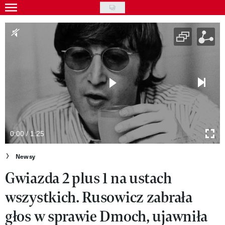
Skip
to
Gwiazdy
main
Ludzie
content
Moda
Uroda
Styl życia
Kultura
0:00 / 1:25
Wideo
Newsy
Gwiazda 2 plus 1 na ustach
Nasze akcje
wszystkich. Rusowicz zabrała
VIVA!ART
głos w sprawie Dmoch, ujawniła
VIVA!MODA