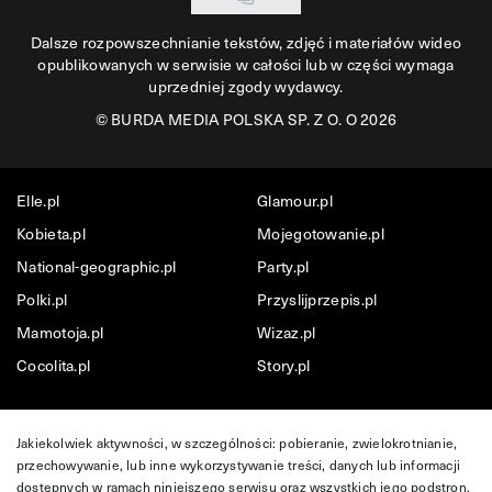
Dalsze rozpowszechnianie tekstów, zdjęć i materiałów wideo
opublikowanych w serwisie w całości lub w części wymaga
uprzedniej zgody wydawcy.
©
BURDA MEDIA POLSKA SP. Z O. O 2026
Elle.pl
Glamour.pl
Kobieta.pl
Mojegotowanie.pl
National-geographic.pl
Party.pl
Polki.pl
Przyslijprzepis.pl
Mamotoja.pl
Wizaz.pl
Cocolita.pl
Story.pl
Jakiekolwiek aktywności, w szczególności: pobieranie, zwielokrotnianie,
przechowywanie, lub inne wykorzystywanie treści, danych lub informacji
dostępnych w ramach niniejszego serwisu oraz wszystkich jego podstron,