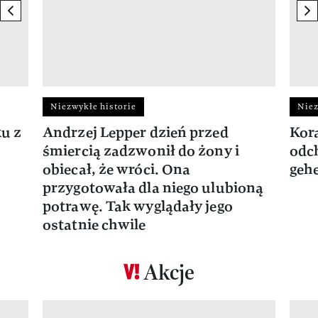
previous element
ne
Niezwykłe historie
Niez
ku z
Andrzej Lepper dzień przed
Kora
śmiercią zadzwonił do żony i
odch
obiecał, że wróci. Ona
gehe
przygotowała dla niego ulubioną
potrawę. Tak wyglądały jego
ostatnie chwile
Akcje