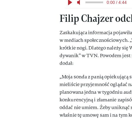
0:00 / 4:44
Filip Chajzer od
Zaskakująca informacja pojawiła
w mediach społecznościowych. „
krótkie nogi. Dlatego należy si
dywanik” w TVN. Powodem jest mo
dodał:
„Moja sonda z panią opiekującą 
mieliście przyjemność oglądać n
planowana jedna w tygodniu audy
konkurencyjną i złamanie zapi
oddać nie umiem. Żeby uniknąć
właśnie tę umowę sam i na tym k