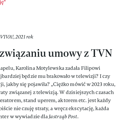
ję"
 VIVA!, 2021 rok
 rozwiązaniu umowy z TVN
apelu, Karolina Motylewska zadała Filipowi
jbardziej będzie mu brakowało w telewizji? I czy
ji, jakby się pojawiła? „Ciężko mówić w 2023 roku,
aty związanej z telewizją. W dzisiejszych czasach
ratorem, stand uperem, aktorem etc. jest każdy
cie nie czuję straty, a wręcz ekscytację, każda
enter w wywiadzie dla
Jastrząb Post
.