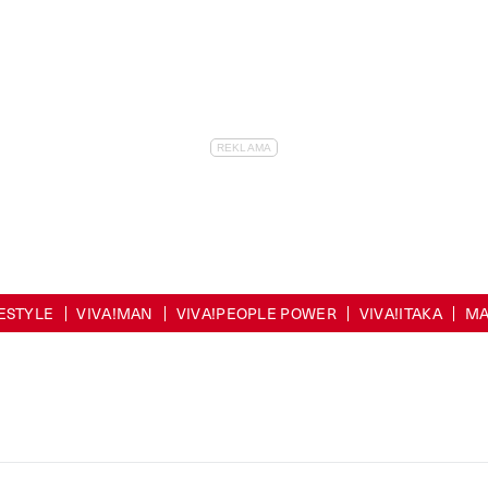
FESTYLE
VIVA!MAN
VIVA!PEOPLE POWER
VIVA!ITAKA
MA