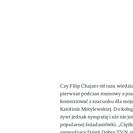
Czy Filip Chajzer od razu wiedział
pierwsze podczas rozmowy z pr
komentować z szacunku dla moje
Karolinie Motylewskiej. Do kole
żywi jednak sympatię i nie nie je
popularnej śniadaniówki. „Ciężk
prowadzący Dzień Dobry TVN, to