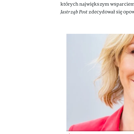
których największym wsparciem b
Jastrząb Post
zdecydował się opowi