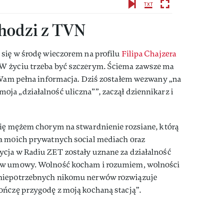
chodzi z TVN
 się w środę wieczorem na profilu
Filipa Chajzera
W życiu trzeba być szczerym. Ściema zawsze ma
ę Wam pełna informacja. Dziś zostałem wezwany „na
ja „działalność uliczna””, zaczął dziennikarz i
się mężem chorym na stwardnienie rozsiane, którą
a moich prywatnych social mediach oraz
cja w Radiu ZET zostały uznane za działalność
sów umowy. Wolność kocham i rozumiem, wolności
 niepotrzebnych nikomu nerwów rozwiązuje
ończę przygodę z moją kochaną stacją”.