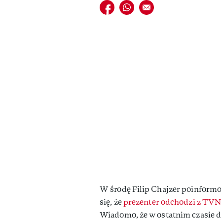
Udostępnij na facebook
Udostępnij na whatsapp
E-mail do przyjaciela
W środę Filip Chajzer poinformo
się, że
prezenter odchodzi z TV
Wiadomo, że w ostatnim czasie d