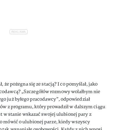
, że pożegna się ze stacją? I co pomyślał, jako
acodawcą? „Szczegółów rozmowy wolałbym nie
go już byłego pracodawcy”, odpowiedział
gów z programu, który prowadził w dalszym ciągu
st w stanie wskazać swojej ulubionej pary z
o mówić o ulubionej parze, kiedy wszyscy
 tak wspaniałe osobowości. Każdy z nich wnosi