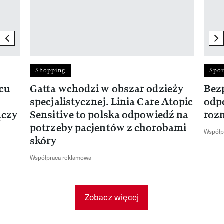
previous element
ne
Shopping
Spor
rcu
Gatta wchodzi w obszar odzieży
Bez
specjalistycznej. Linia Care Atopic
odp
ączy
Sensitive to polska odpowiedź na
roz
potrzeby pacjentów z chorobami
Współp
skóry
Współpraca reklamowa
Zobacz więcej