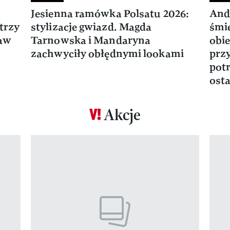
Jesienna ramówka Polsatu 2026:
And
trzy
stylizacje gwiazd. Magda
śmie
ław
Tarnowska i Mandaryna
obie
zachwyciły obłędnymi lookami
prz
potr
osta
Akcje
Pokazywanie elementu 1 z 17