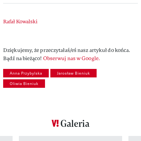
Authors
Rafał Kowalski
Dziękujemy, że przeczytałaś/eś nasz artykuł do końca.
Bądź na bieżąco!
Obserwuj nas w Google.
Anna Przybylska
Jarosław Bieniuk
Oliwia Bieniuk
Galeria