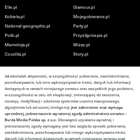
Elle.pl
Glamour.pl
Kobieta.pl
Mojegotowanie.pl
National-geographic.pl
Party.pl
Polki.pl
Przyslijprzepis.pl
Mamotoja.pl
Wizaz.pl
Cocolita.pl
Story.pl
Jakiekolwiek aktywności, w szczególności: pobieranie, zwielokrotnianie,
przechowywanie, lub inne wykorzystywanie treści, danych lub informacji
dostępnych w ramach niniejszego serwisu oraz wszystkich jego podstron,
w szczególności w celu ich eksploracji, zmierzającej do tworzenia,
rozwoju, modyfikacji i szkolenia systemów uczenia maszynowego,
algorytmów lub sztucznej inteligencji
jest zabronione oraz wymaga
uprzedniej, jednoznacznie wyrażonej zgody administratora serwisu –
Burda Media Polska sp. z o.o.
Obowiązek uzyskania wyraźnej i
jednoznacznej zgody wymagany jest bez względu sposób pobierania,
zwielokrotniania, przechowywania lub innego wykorzystywania treści,
danych lub informacji dostępnych w ramach niniejszego serwisu oraz