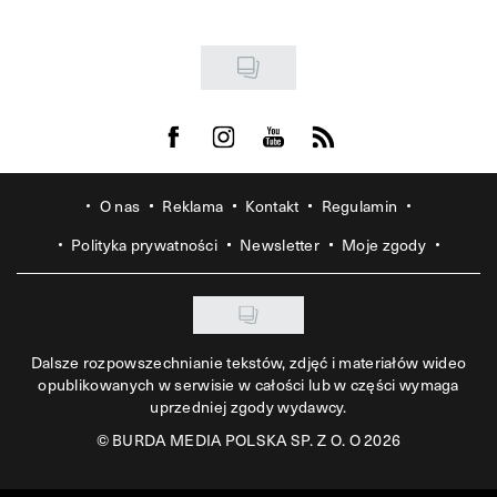
Visit us on Facebook
Visit us on Instagram
Visit us on Youtube
Visit us on Rss
O nas
Reklama
Kontakt
Regulamin
Polityka prywatności
Newsletter
Moje zgody
Dalsze rozpowszechnianie tekstów, zdjęć i materiałów wideo
opublikowanych w serwisie w całości lub w części wymaga
uprzedniej zgody wydawcy.
©
BURDA MEDIA POLSKA SP. Z O. O 2026