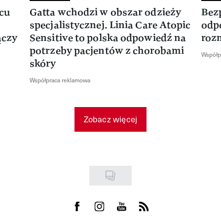
rcu
Gatta wchodzi w obszar odzieży
Bez
specjalistycznej. Linia Care Atopic
odp
ączy
Sensitive to polska odpowiedź na
roz
potrzeby pacjentów z chorobami
Współp
skóry
Współpraca reklamowa
Zobacz więcej
Visit us on Facebook
Visit us on Instagram
Visit us on Youtube
Visit us on Rss