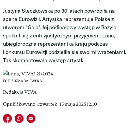
VIVA!LIFESTYLE
Justyna Steczkowska po 30 latach powróciła na
scenę Eurowizji. Artystka reprezentuje Polskę z
VIVA!MAN
utworem "Gaja". Jej półfinałowy występ w Bazylei
VIVA!PEOPLE POWER
spotkał się z entuzjastycznym przyjęciem. Luna,
ubiegłoroczna reprezentantka kraju podczas
VIVA!ITAKA
konkursu Eurowizji podzieliła się swoimi wrażeniami.
MAGAZYN VIVA!
Tak skomentowała występ artystki.
FOT. ZUZA KRAJEWSKA
Redakcja VIVA
Opublikowano: czwartek, 15 maja 2025 12:10
Udostępnij na facebook
Udostępnij na whatsapp
E-mail do przyjaciela