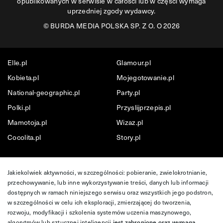
opublikowanych w serwisie w całości lub w części wymaga
uprzedniej zgody wydawcy.
©
BURDA MEDIA POLSKA SP. Z O. O 2026
Elle.pl
Glamour.pl
Kobieta.pl
Mojegotowanie.pl
National-geographic.pl
Party.pl
Polki.pl
Przyslijprzepis.pl
Mamotoja.pl
Wizaz.pl
Cocolita.pl
Story.pl
Jakiekolwiek aktywności, w szczególności: pobieranie, zwielokrotnianie,
przechowywanie, lub inne wykorzystywanie treści, danych lub informacji
dostępnych w ramach niniejszego serwisu oraz wszystkich jego podstron,
w szczególności w celu ich eksploracji, zmierzającej do tworzenia,
rozwoju, modyfikacji i szkolenia systemów uczenia maszynowego,
algorytmów lub sztucznej inteligencji
jest zabronione oraz wymaga