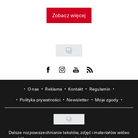
Zobacz więcej
Visit us on Facebook
Visit us on Instagram
Visit us on Youtube
Visit us on Rss
O nas
Reklama
Kontakt
Regulamin
Polityka prywatności
Newsletter
Moje zgody
Dalsze rozpowszechnianie tekstów, zdjęć i materiałów wideo