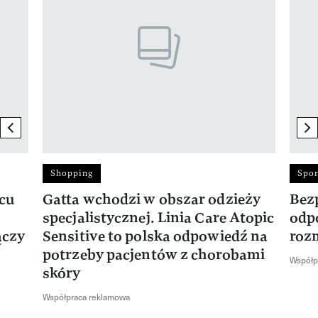
previous element
ne
Shopping
Spor
rcu
Gatta wchodzi w obszar odzieży
Bez
specjalistycznej. Linia Care Atopic
odp
ączy
Sensitive to polska odpowiedź na
roz
potrzeby pacjentów z chorobami
Współp
skóry
Współpraca reklamowa