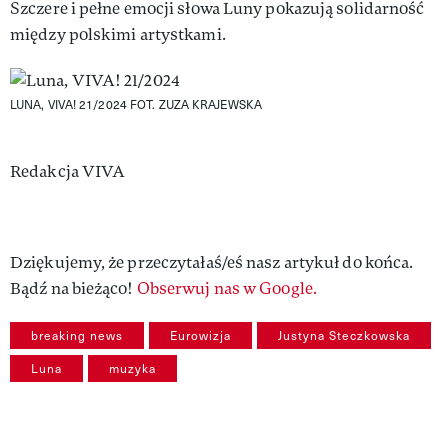
Szczere i pełne emocji słowa Luny pokazują solidarność
między polskimi artystkami.
LUNA, VIVA! 21/2024
FOT. ZUZA KRAJEWSKA
Authors
Redakcja VIVA
Dziękujemy, że przeczytałaś/eś nasz artykuł do końca.
Bądź na bieżąco!
Obserwuj nas w Google.
breaking news
Eurowizja
Justyna Steczkowska
Luna
muzyka