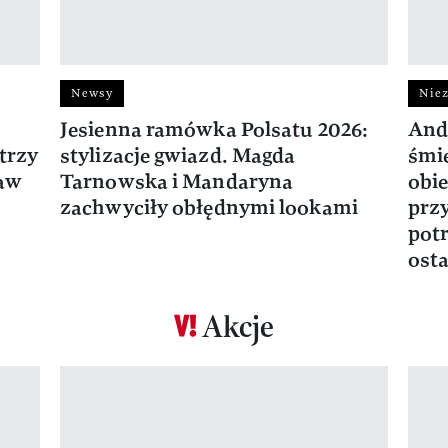
Newsy
Niez
Jesienna ramówka Polsatu 2026:
And
trzy
stylizacje gwiazd. Magda
śmie
ław
Tarnowska i Mandaryna
obie
zachwyciły obłędnymi lookami
prz
potr
osta
Akcje
Pokazywanie elementu 1 z 17