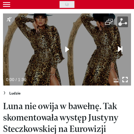
Skip
to
Gwiazdy
main
Ludzie
content
Moda
Uroda
Styl życia
Kultura
0:00 / 1:36
Wideo
Ludzie
Luna nie owija w bawełnę. Tak
Nasze akcje
skomentowała występ Justyny
VIVA!ART
Steczkowskiej na Eurowizji
VIVA!MODA