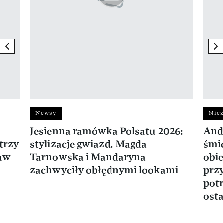
previous element
ne
Newsy
Niez
Jesienna ramówka Polsatu 2026:
And
trzy
stylizacje gwiazd. Magda
śmie
ław
Tarnowska i Mandaryna
obie
zachwyciły obłędnymi lookami
prz
potr
osta