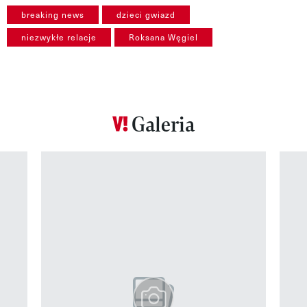
breaking news
dzieci gwiazd
niezwykłe relacje
Roksana Węgiel
Galeria
Pokazywanie elementu 1 z 12