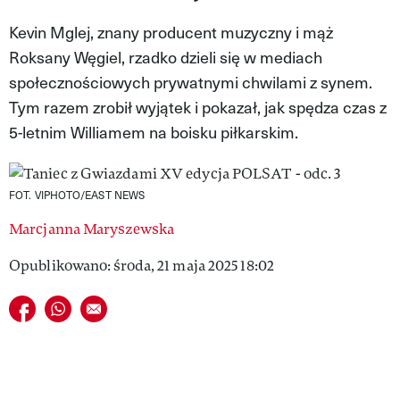
VIVA!LIFESTYLE
Kevin Mglej, znany producent muzyczny i mąż
Roksany Węgiel, rzadko dzieli się w mediach
VIVA!MAN
społecznościowych prywatnymi chwilami z synem.
VIVA!PEOPLE POWER
Tym razem zrobił wyjątek i pokazał, jak spędza czas z
5-letnim Williamem na boisku piłkarskim.
VIVA!ITAKA
MAGAZYN VIVA!
FOT. VIPHOTO/EAST NEWS
Marcjanna Maryszewska
Opublikowano: środa, 21 maja 2025 18:02
Udostępnij na facebook
Udostępnij na whatsapp
E-mail do przyjaciela