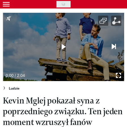
Skip
to
Gwiazdy
main
Ludzie
content
Moda
Uroda
Styl życia
Kultura
0:00 / 2:04
Wideo
Ludzie
Kevin Mglej pokazał syna z
Nasze akcje
poprzedniego związku. Ten jeden
VIVA!ART
moment wzruszył fanów
VIVA!MODA