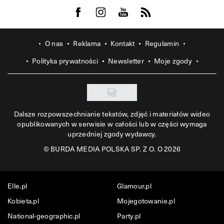
Visit us on Facebook
Visit us on Instagram
Visit us on Youtube
Visit us on Rss
O nas
Reklama
Kontakt
Regulamin
Polityka prywatności
Newsletter
Moje zgody
Dalsze rozpowszechnianie tekstów, zdjęć i materiałów wideo
opublikowanych w serwisie w całości lub w części wymaga
uprzedniej zgody wydawcy.
©
BURDA MEDIA POLSKA SP. Z O. O 2026
Elle.pl
Glamour.pl
Kobieta.pl
Mojegotowanie.pl
National-geographic.pl
Party.pl