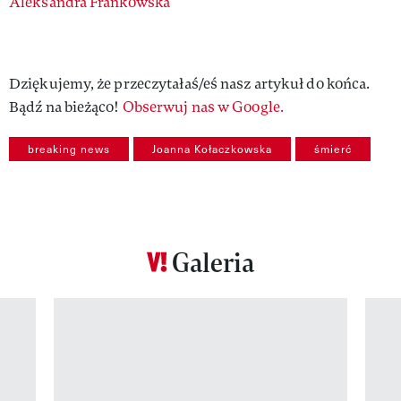
Authors
Aleksandra Frankowska
Dziękujemy, że przeczytałaś/eś nasz artykuł do końca.
Bądź na bieżąco!
Obserwuj nas w Google.
breaking news
Joanna Kołaczkowska
śmierć
Galeria
Pokazywanie elementu 1 z 12