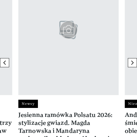
previous element
ne
Newsy
Niez
Jesienna ramówka Polsatu 2026:
And
trzy
stylizacje gwiazd. Magda
śmie
ław
Tarnowska i Mandaryna
obie