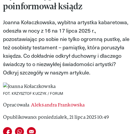
poinformował ksiądz
VIVA!LIFESTYLE
VIVA!MAN
Joanna Kołaczkowska, wybitna artystka kabaretowa,
odeszła w nocy z 16 na 17 lipca 2025 r.,
VIVA!PEOPLE POWER
pozostawiając po sobie nie tylko ogromną pustkę, ale
VIVA!ITAKA
też osobisty testament – pamiątkę, która poruszyła
księdza. Co dokładnie odkrył duchowny i dlaczego
MAGAZYN VIVA!
świadczy to o niezwykłej świadomości artystki?
Odkryj szczegóły w naszym artykule.
FOT. KRZYSZTOF KUCZYK / FORUM
Opracowała
Aleksandra Frankowska
Opublikowano: poniedziałek, 21 lipca 2025 10:49
Udostępnij na facebook
Udostępnij na whatsapp
E-mail do przyjaciela