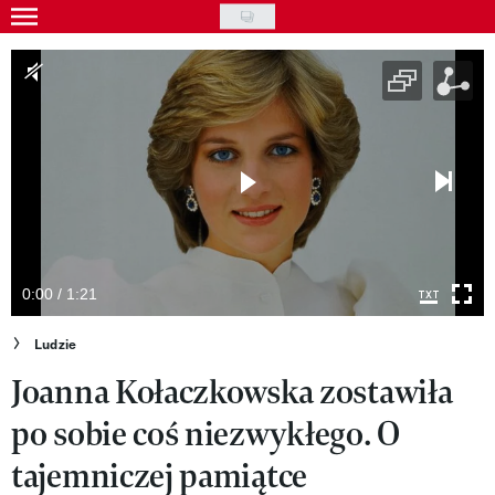
Skip
to
Gwiazdy
main
Ludzie
content
Moda
Uroda
Styl życia
Kultura
0:00 / 1:21
Wideo
Ludzie
Joanna Kołaczkowska zostawiła
Nasze akcje
po sobie coś niezwykłego. O
VIVA!ART
tajemniczej pamiątce
VIVA!MODA