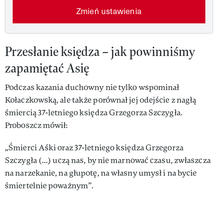
Zmień ustawienia
Przesłanie księdza – jak powinniśmy
zapamiętać Asię
Podczas kazania duchowny nie tylko wspominał
Kołaczkowską, ale także porównał jej odejście z nagłą
śmiercią 37-letniego księdza Grzegorza Szczygła.
Proboszcz mówił:
„Śmierci Aśki oraz 37-letniego księdza Grzegorza
Szczygła (...) uczą nas, by nie marnować czasu, zwłaszcza
na narzekanie, na głupotę, na własny umysł i na bycie
śmiertelnie poważnym”.