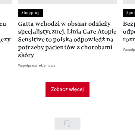
Shopping
Spor
rcu
Gatta wchodzi w obszar odzieży
Bez
specjalistycznej. Linia Care Atopic
odp
ączy
Sensitive to polska odpowiedź na
roz
potrzeby pacjentów z chorobami
Współp
skóry
Współpraca reklamowa
Zobacz więcej