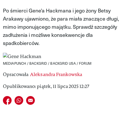
VIVA!LIFESTYLE
Po śmierci Gene'a Hackmana i jego żony Betsy
Arakawy ujawniono, że para miała znaczące długi,
VIVA!MAN
mimo imponującego majątku. Sprawdź szczegóły
VIVA!PEOPLE POWER
zadłużenia i możliwe konsekwencje dla
spadkobierców.
VIVA!ITAKA
MAGAZYN VIVA!
MEDIAPUNCH / BACKGRID / BACKGRID USA / FORUM
Opracowała
Aleksandra Frankowska
Opublikowano: piątek, 11 lipca 2025 12:27
Udostępnij na facebook
Udostępnij na whatsapp
E-mail do przyjaciela