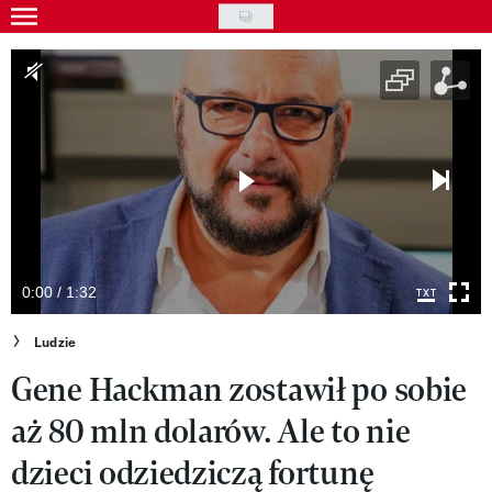
Skip
to
Gwiazdy
main
Ludzie
content
Moda
Uroda
Styl życia
Kultura
0:00 / 1:32
Wideo
Ludzie
Gene Hackman zostawił po sobie
Nasze akcje
aż 80 mln dolarów. Ale to nie
VIVA!ART
dzieci odziedziczą fortunę
VIVA!MODA