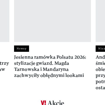
Newsy
Niez
Jesienna ramówka Polsatu 2026:
And
trzy
stylizacje gwiazd. Magda
śmie
ław
Tarnowska i Mandaryna
obie
zachwyciły obłędnymi lookami
prz
potr
osta
Akcje