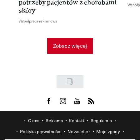
potrzeby pacjentów z chorobami
Współp
skóry
Współpraca reklamowa
Zobacz więcej
Visit us on Facebook
Visit us on Instagram
Visit us on Youtube
Visit us on Rss
O nas
Reklama
Kontakt
Regulamin
Polityka prywatności
Newsletter
Moje zgody