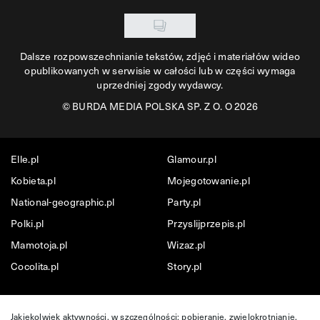
Dalsze rozpowszechnianie tekstów, zdjęć i materiałów wideo
opublikowanych w serwisie w całości lub w części wymaga
uprzedniej zgody wydawcy.
©
BURDA MEDIA POLSKA SP. Z O. O 2026
Elle.pl
Glamour.pl
Kobieta.pl
Mojegotowanie.pl
National-geographic.pl
Party.pl
Polki.pl
Przyslijprzepis.pl
Mamotoja.pl
Wizaz.pl
Cocolita.pl
Story.pl
Jakiekolwiek aktywności, w szczególności: pobieranie, zwielokrotnianie,