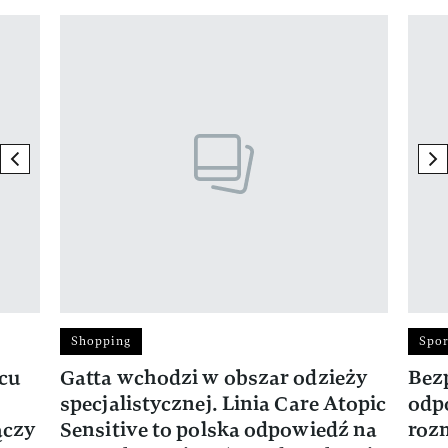
Pokazywanie elementu 1 z 17
previous element
ne
Shopping
Spor
rcu
Gatta wchodzi w obszar odzieży
Bez
specjalistycznej. Linia Care Atopic
odp
ączy
Sensitive to polska odpowiedź na
roz