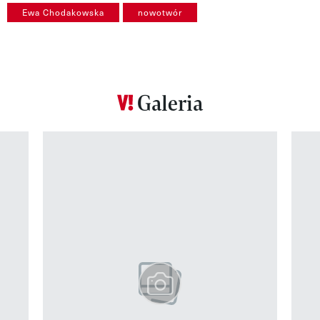
Ewa Chodakowska
nowotwór
Galeria
Pokazywanie elementu 1 z 12