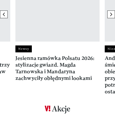
previous element
ne
Newsy
Niez
Jesienna ramówka Polsatu 2026:
And
trzy
stylizacje gwiazd. Magda
śmie
ław
Tarnowska i Mandaryna
obie
zachwyciły obłędnymi lookami
prz
potr
osta
Akcje