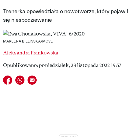
VIVA!LIFESTYLE
Trenerka opowiedziała o nowotworze, który pojawił
się niespodziewanie
VIVA!MAN
VIVA!PEOPLE POWER
MARLENA BIELIŃSKA/MOVE
VIVA!ITAKA
Aleksandra Frankowska
MAGAZYN VIVA!
Opublikowano: poniedziałek, 28 listopada 2022 19:57
Udostępnij na facebook
Udostępnij na whatsapp
E-mail do przyjaciela