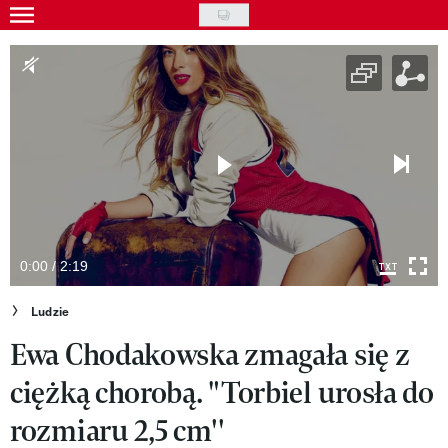
Skip
to
Gwiazdy
main
Ludzie
content
Moda
Uroda
Styl życia
Kultura
0:00 / 2:19
Wideo
Ludzie
Ewa Chodakowska zmagała się z
Nasze akcje
ciężką chorobą. "Torbiel urosła do
VIVA!ART
rozmiaru 2,5 cm''
VIVA!MODA