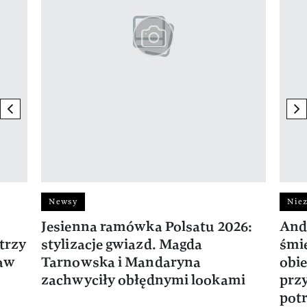
previous element
ne
Newsy
Niez
Jesienna ramówka Polsatu 2026:
And
trzy
stylizacje gwiazd. Magda
śmie
ław
Tarnowska i Mandaryna
obie
zachwyciły obłędnymi lookami
prz
potr