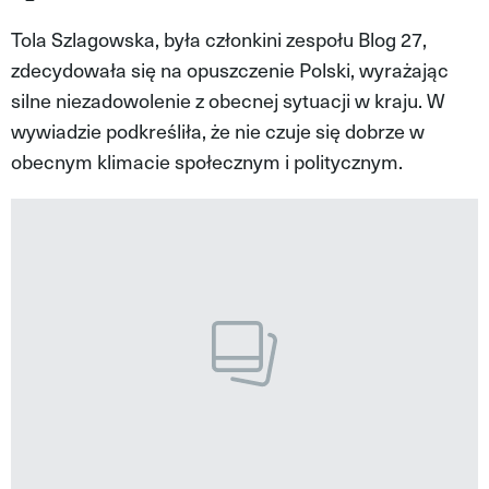
VIVA!LIFESTYLE
Tola Szlagowska, była członkini zespołu Blog 27,
zdecydowała się na opuszczenie Polski, wyrażając
VIVA!MAN
silne niezadowolenie z obecnej sytuacji w kraju. W
VIVA!PEOPLE POWER
wywiadzie podkreśliła, że nie czuje się dobrze w
obecnym klimacie społecznym i politycznym.
VIVA!ITAKA
MAGAZYN VIVA!