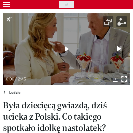
Skip
to
Gwiazdy
main
Ludzie
content
Moda
Uroda
Styl życia
Kultura
0:00 / 2:45
Wideo
Ludzie
Była dziecięcą gwiazdą, dziś
Nasze akcje
ucieka z Polski. Co takiego
VIVA!ART
spotkało idolkę nastolatek?
VIVA!MODA