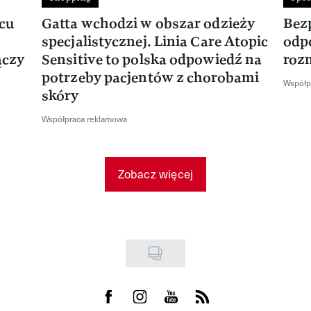
rcu
Gatta wchodzi w obszar odzieży
Bez
specjalistycznej. Linia Care Atopic
odp
ączy
Sensitive to polska odpowiedź na
roz
potrzeby pacjentów z chorobami
Współp
skóry
Współpraca reklamowa
Zobacz więcej
Visit us on Facebook
Visit us on Instagram
Visit us on Youtube
Visit us on Rss