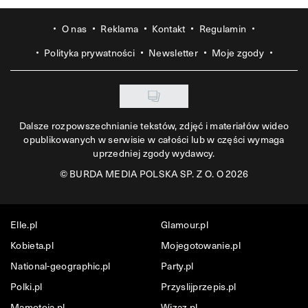
O nas
Reklama
Kontakt
Regulamin
Polityka prywatności
Newsletter
Moje zgody
Dalsze rozpowszechnianie tekstów, zdjęć i materiałów wideo
opublikowanych w serwisie w całości lub w części wymaga
uprzedniej zgody wydawcy.
©
BURDA MEDIA POLSKA SP. Z O. O 2026
Elle.pl
Glamour.pl
Kobieta.pl
Mojegotowanie.pl
National-geographic.pl
Party.pl
Polki.pl
Przyslijprzepis.pl
Mamotoja.pl
Wizaz.pl