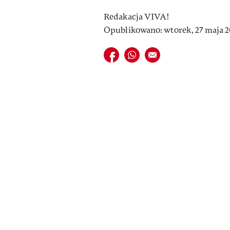
Redakacja VIVA!
Opublikowano: wtorek, 27 maja 2
Udostępnij na facebook
Udostępnij na whatsapp
E-mail do przyjaciela