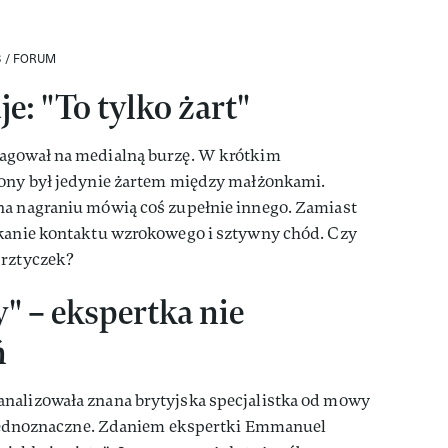
S / FORUM
: "To tylko żart"
eagował na medialną burzę. W krótkim
żony był jedynie żartem między małżonkami.
na nagraniu mówią coś zupełnie innego. Zamiast
ikanie kontaktu wzrokowego i sztywny chód. Czy
prztyczek?
y" – ekspertka nie
ń
nalizowała znana brytyjska specjalistka od mowy
są jednoznaczne. Zdaniem ekspertki Emmanuel