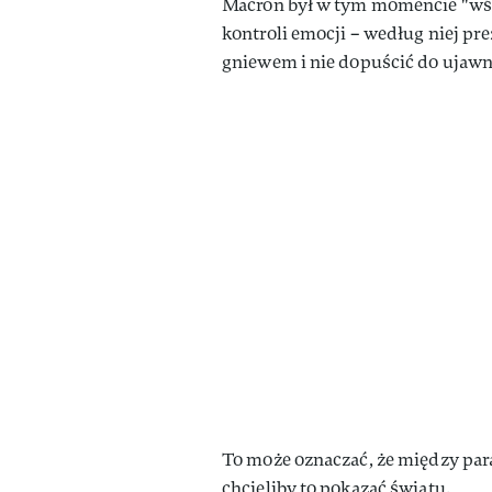
Macron był w tym momencie "wści
kontroli emocji – według niej pr
gniewem i nie dopuścić do ujaw
To może oznaczać, że między parą
chcieliby to pokazać światu.