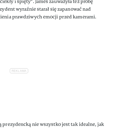
ekły i spięty". James zauważyła też próbę
ezydent wyraźnie starał się zapanować nad
nienia prawdziwych emocji przed kamerami.
 prezydencką nie wszystko jest tak idealne, jak