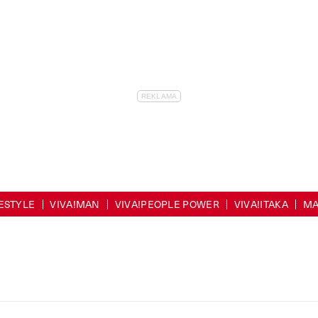
FESTYLE
VIVA!MAN
VIVA!PEOPLE POWER
VIVA!ITAKA
MA