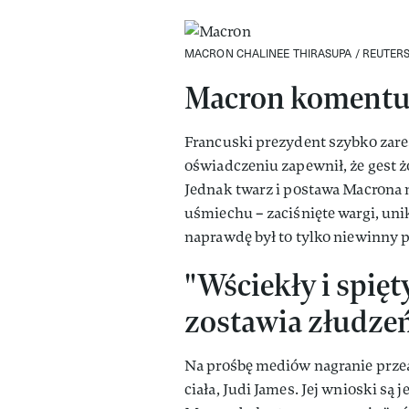
MACRON
CHALINEE THIRASUPA / REUTER
Macron komentuje
Francuski prezydent szybko zar
oświadczeniu zapewnił, że gest 
Jednak twarz i postawa Macrona 
uśmiechu – zaciśnięte wargi, un
naprawdę był to tylko niewinny 
"Wściekły i spięt
zostawia złudze
Na prośbę mediów nagranie przea
ciała, Judi James. Jej wnioski 