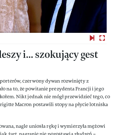
eszy i... szokujący gest
eporterów, czerwony dywan rozwinięty z
na to, że powitanie prezydenta Francji i jego
kołem. Nikt jednak nie mógł przewidzieć tego, co
igitte Macron postawili stopy na płycie lotniska
nowana, nagle uniosła rękę i wymierzyła mężowi
jak żart, nagranie nie pozostawia złudzeń –