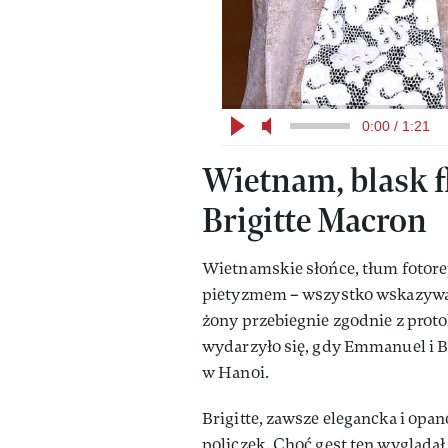
0:00 / 1:21
Wietnam, blask fl
Brigitte Macron
Wietnamskie słońce, tłum fotor
pietyzmem – wszystko wskazywało 
żony przebiegnie zgodnie z proto
wydarzyło się, gdy Emmanuel i Br
w Hanoi.
Brigitte, zawsze elegancka i opa
policzek. Choć gest ten wyglądał 