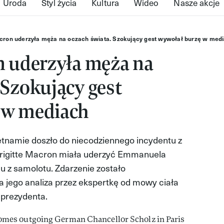
Uroda
Styl życia
Kultura
Wideo
Nasze akcje
acron uderzyła męża na oczach świata. Szokujący gest wywołał burzę w med
n uderzyła męża na
 Szokujący gest
 w mediach
ietnamie doszło do niecodziennego incydentu z
 Brigitte Macron miała uderzyć Emmanuela
u z samolotu. Zdarzenie zostało
a jego analiza przez ekspertkę od mowy ciała
 prezydenta.