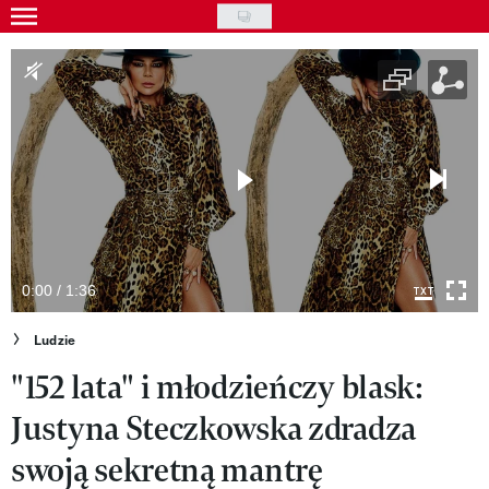
Skip
to
Gwiazdy
main
Ludzie
content
Moda
Uroda
Styl życia
Kultura
0:00 / 1:36
Wideo
Ludzie
"152 lata" i młodzieńczy blask:
Nasze akcje
Justyna Steczkowska zdradza
VIVA!ART
swoją sekretną mantrę
VIVA!MODA