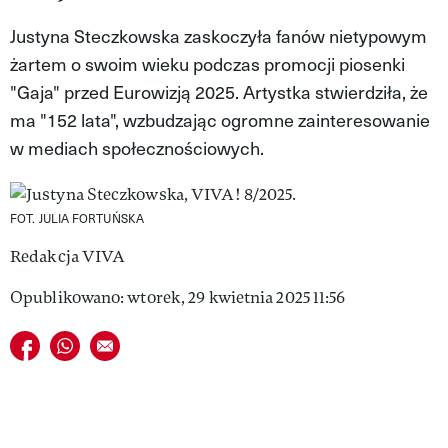
VIVA!LIFESTYLE
Justyna Steczkowska zaskoczyła fanów nietypowym
żartem o swoim wieku podczas promocji piosenki
VIVA!MAN
"Gaja" przed Eurowizją 2025. Artystka stwierdziła, że
VIVA!PEOPLE POWER
ma "152 lata", wzbudzając ogromne zainteresowanie
w mediach społecznościowych.
VIVA!ITAKA
MAGAZYN VIVA!
FOT. JULIA FORTUŃSKA
Redakcja VIVA
Opublikowano: wtorek, 29 kwietnia 2025 11:56
Udostępnij na facebook
Udostępnij na whatsapp
E-mail do przyjaciela