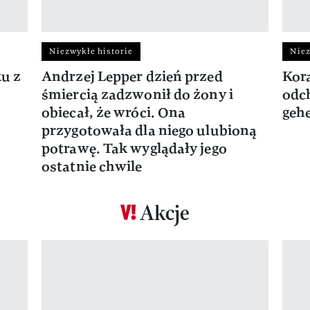
Niezwykłe historie
Niez
ku z
Andrzej Lepper dzień przed
Kora
śmiercią zadzwonił do żony i
odch
obiecał, że wróci. Ona
gehe
przygotowała dla niego ulubioną
potrawę. Tak wyglądały jego
ostatnie chwile
Akcje
Pokazywanie elementu 1 z 17