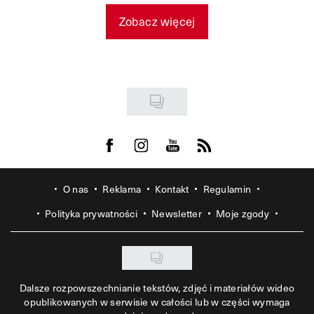
Zobacz więcej
Visit us on Facebook
Visit us on Instagram
Visit us on Youtube
Visit us on Rss
O nas
Reklama
Kontakt
Regulamin
Polityka prywatności
Newsletter
Moje zgody
Dalsze rozpowszechnianie tekstów, zdjęć i materiałów wideo
opublikowanych w serwisie w całości lub w części wymaga