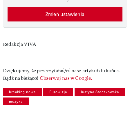
Zmień ustawienia
Authors
Redakcja VIVA
Dziękujemy, że przeczytałaś/eś nasz artykuł do końca.
Bądź na bieżąco!
Obserwuj nas w Google.
breaking news
Eurowizja
Justyna Steczkowska
muzyka