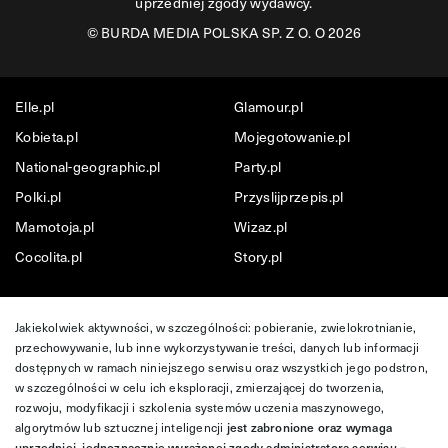
uprzedniej zgody wydawcy.
©
BURDA MEDIA POLSKA SP. Z O. O 2026
Elle.pl
Glamour.pl
Kobieta.pl
Mojegotowanie.pl
National-geographic.pl
Party.pl
Polki.pl
Przyslijprzepis.pl
Mamotoja.pl
Wizaz.pl
Cocolita.pl
Story.pl
Jakiekolwiek aktywności, w szczególności: pobieranie, zwielokrotnianie,
przechowywanie, lub inne wykorzystywanie treści, danych lub informacji
dostępnych w ramach niniejszego serwisu oraz wszystkich jego podstron,
w szczególności w celu ich eksploracji, zmierzającej do tworzenia,
rozwoju, modyfikacji i szkolenia systemów uczenia maszynowego,
algorytmów lub sztucznej inteligencji
jest zabronione oraz wymaga
uprzedniej, jednoznacznie wyrażonej zgody administratora serwisu –