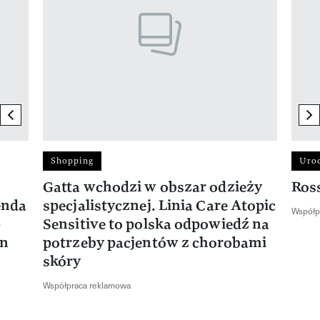
previous element
ne
Shopping
Uro
Gatta wchodzi w obszar odzieży
Ros
enda
specjalistycznej. Linia Care Atopic
Współp
-
Sensitive to polska odpowiedź na
en
potrzeby pacjentów z chorobami
skóry
Współpraca reklamowa