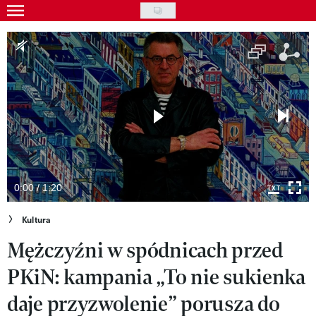
Skip
to
Gwiazdy
main
Ludzie
content
Moda
Uroda
Styl życia
Kultura
0:00 / 1:20
Wideo
Kultura
Mężczyźni w spódnicach przed
Nasze akcje
PKiN: kampania „To nie sukienka
VIVA!ART
daje przyzwolenie” porusza do
VIVA!MODA