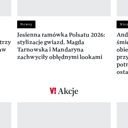
Newsy
Niez
Jesienna ramówka Polsatu 2026:
And
trzy
stylizacje gwiazd. Magda
śmie
ław
Tarnowska i Mandaryna
obie
zachwyciły obłędnymi lookami
prz
potr
osta
Akcje
Pokazywanie elementu 1 z 17