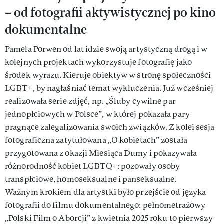
– od fotografii aktywistycznej po kino
dokumentalne
Pamela Porwen od lat idzie swoją artystyczną drogą i w
kolejnych projektach wykorzystuje fotografię jako
środek wyrazu. Kieruje obiektyw w stronę społeczności
LGBT+, by nagłaśniać temat wykluczenia. Już wcześniej
realizowała serie zdjęć, np. „Śluby cywilne par
jednopłciowych w Polsce”, w której pokazała pary
pragnące zalegalizowania swoich związków. Z kolei sesja
fotograficzna zatytułowana „O kobietach” została
przygotowana z okazji Miesiąca Dumy i pokazywała
różnorodność kobiet LGBTQ+: pozowały osoby
transpłciowe, homoseksualne i panseksualne.
Ważnym krokiem dla artystki było przejście od języka
fotografii do filmu dokumentalnego: pełnometrażowy
„Polski Film o Aborcji” z kwietnia 2025 roku to pierwszy