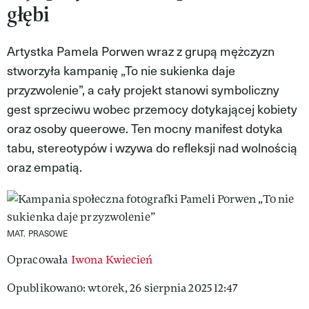
głębi
VIVA!LIFESTYLE
VIVA!MAN
Artystka Pamela Porwen wraz z grupą mężczyzn
stworzyła kampanię „To nie sukienka daje
VIVA!PEOPLE POWER
przyzwolenie”, a cały projekt stanowi symboliczny
VIVA!ITAKA
gest sprzeciwu wobec przemocy dotykającej kobiety
oraz osoby queerowe. Ten mocny manifest dotyka
MAGAZYN VIVA!
tabu, stereotypów i wzywa do refleksji nad wolnością
oraz empatią.
MAT. PRASOWE
Opracowała
Iwona Kwiecień
Opublikowano: wtorek, 26 sierpnia 2025 12:47