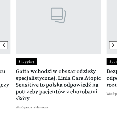
previous element
ne
Shopping
Spor
rcu
Gatta wchodzi w obszar odzieży
Bez
specjalistycznej. Linia Care Atopic
odp
ączy
Sensitive to polska odpowiedź na
roz
potrzeby pacjentów z chorobami
Współp
skóry
Współpraca reklamowa