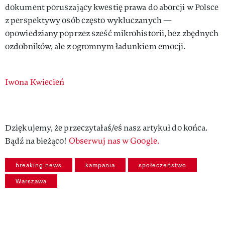
dokument poruszający kwestię prawa do aborcji w Polsce
z perspektywy osób często wykluczanych —
opowiedziany poprzez sześć mikrohistorii, bez zbędnych
ozdobników, ale z ogromnym ładunkiem emocji.
Authors
Iwona Kwiecień
Dziękujemy, że przeczytałaś/eś nasz artykuł do końca.
Bądź na bieżąco!
Obserwuj nas w Google.
breaking news
kampania
społeczeństwo
Warszawa