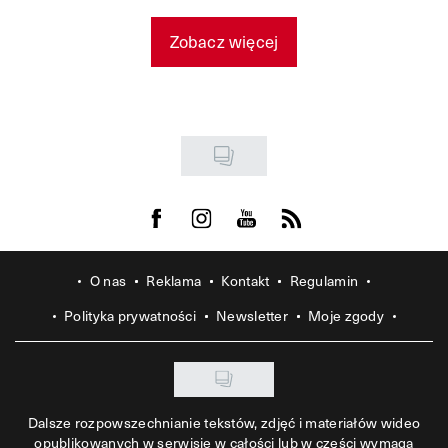
Zobacz więcej
Visit us on Facebook
Visit us on Instagram
Visit us on Youtube
Visit us on Rss
O nas
Reklama
Kontakt
Regulamin
Polityka prywatności
Newsletter
Moje zgody
Dalsze rozpowszechnianie tekstów, zdjęć i materiałów wideo
opublikowanych w serwisie w całości lub w części wymaga