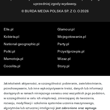
uprzedniej zgody wydawcy.
©
BURDA MEDIA POLSKA SP. Z O. O 2026
Elle.pl
Glamour.pl
Kobieta.pl
Mojegotowanie.pl
National-geographic.pl
Party.pl
Polki.pl
Przyslijprzepis.pl
Mamotoja.pl
Wizaz.pl
Cocolita.pl
Story.pl
Jakiekolwiek aktywności, w szczególności: pobieranie, zwielokrotnianie,
przechowywanie, lub inne wykorzystywanie treści, danych lub informacji
dostępnych w ramach niniejszego serwisu oraz wszystkich jego podstron,
w szczególności w celu ich eksploracji, zmierzającej do tworzenia,
rozwoju, modyfikacji i szkolenia systemów uczenia maszynowego,
algorytmów lub sztucznej inteligencji
jest zabronione oraz wymaga