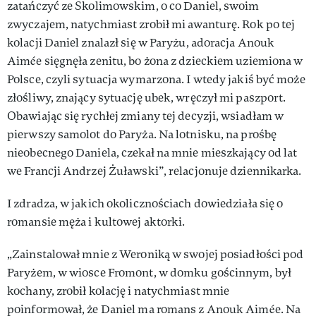
zatańczyć ze Skolimowskim, o co Daniel, swoim
zwyczajem, natychmiast zrobił mi awanturę. Rok po tej
kolacji Daniel znalazł się w Paryżu, adoracja Anouk
Aimée sięgnęła zenitu, bo żona z dzieckiem uziemiona w
Polsce, czyli sytuacja wymarzona. I wtedy jakiś być może
złośliwy, znający sytuację ubek, wręczył mi paszport.
Obawiając się rychłej zmiany tej decyzji, wsiadłam w
pierwszy samolot do Paryża. Na lotnisku, na prośbę
nieobecnego Daniela, czekał na mnie mieszkający od lat
we Francji Andrzej Żuławski”, relacjonuje dziennikarka.
I zdradza, w jakich okolicznościach dowiedziała się o
romansie męża i kultowej aktorki.
„Zainstalował mnie z Weroniką w swojej posiadłości pod
Paryżem, w wiosce Fromont, w domku gościnnym, był
kochany, zrobił kolację i natychmiast mnie
poinformował, że Daniel ma romans z Anouk Aimée. Na