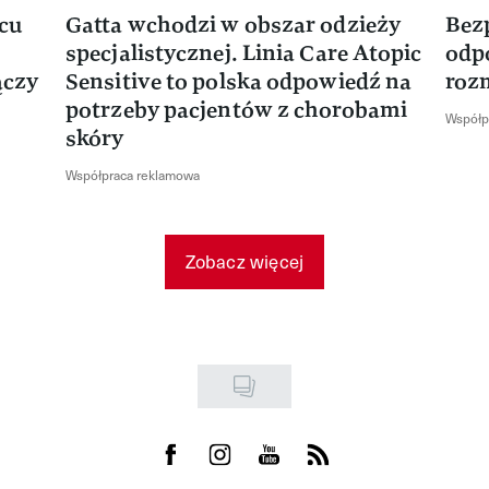
rcu
Gatta wchodzi w obszar odzieży
Bez
specjalistycznej. Linia Care Atopic
odp
ączy
Sensitive to polska odpowiedź na
roz
potrzeby pacjentów z chorobami
Współp
skóry
Współpraca reklamowa
Zobacz więcej
Visit us on Facebook
Visit us on Instagram
Visit us on Youtube
Visit us on Rss