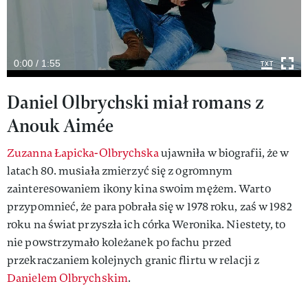
0:00 / 1:55
Daniel Olbrychski miał romans z
Anouk Aimée
Zuzanna Łapicka-Olbrychska
ujawniła w biografii, że w
latach 80. musiała zmierzyć się z ogromnym
zainteresowaniem ikony kina swoim mężem. Warto
przypomnieć, że para pobrała się w 1978 roku, zaś w 1982
roku na świat przyszła ich córka Weronika. Niestety, to
nie powstrzymało koleżanek po fachu przed
przekraczaniem kolejnych granic flirtu w relacji z
Danielem Olbrychskim
.