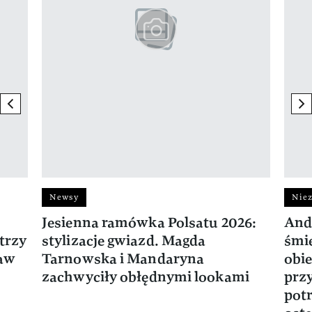
previous element
ne
Newsy
Niez
Jesienna ramówka Polsatu 2026:
And
trzy
stylizacje gwiazd. Magda
śmie
ław
Tarnowska i Mandaryna
obie
zachwyciły obłędnymi lookami
prz
potr