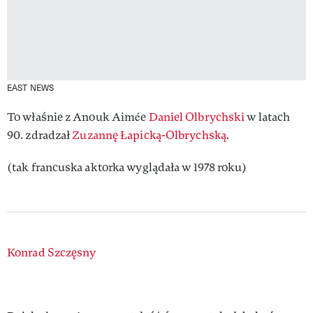
EAST NEWS
To właśnie z Anouk Aimée
Daniel Olbrychski
w latach
90. zdradzał
Zuzannę Łapicką-Olbrychską
.
(tak francuska aktorka wyglądała w 1978 roku)
Authors
Konrad Szczęsny