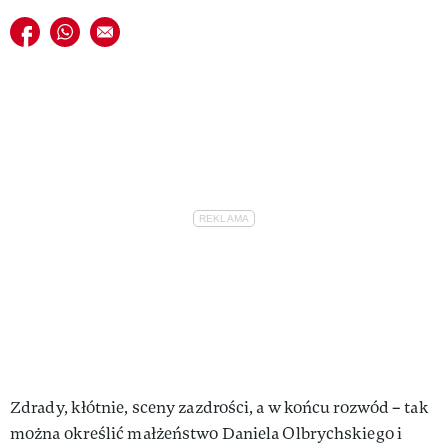
VIVA!LIFESTYLE
Udostępnij na facebook
Udostępnij na whatsapp
E-mail do przyjaciela
VIVA!MAN
VIVA!PEOPLE POWER
VIVA!ITAKA
MAGAZYN VIVA!
Zdrady, kłótnie, sceny zazdrości, a w końcu rozwód – tak
można określić małżeństwo Daniela Olbrychskiego i