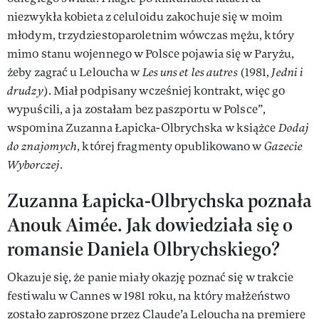
niezwykła kobieta z celuloidu zakochuje się w moim
młodym, trzydziestoparoletnim wówczas mężu, który
mimo stanu wojennego w Polsce pojawia się w Paryżu,
żeby zagrać u Leloucha w
Les uns et les autres
(1981,
Jedni i
drudzy
). Miał podpisany wcześniej kontrakt, więc go
wypuścili, a ja zostałam bez paszportu w Polsce”,
wspomina Zuzanna Łapicka-Olbrychska w książce
Dodaj
do znajomych
, której fragmenty opublikowano w
Gazecie
Wyborczej
.
Zuzanna Łapicka-Olbrychska poznała
Anouk Aimée. Jak dowiedziała się o
romansie Daniela Olbrychskiego?
Okazuje się, że panie miały okazję poznać się w trakcie
festiwalu w Cannes w 1981 roku, na który małżeństwo
zostało zaproszone przez Claude’a Leloucha na premierę