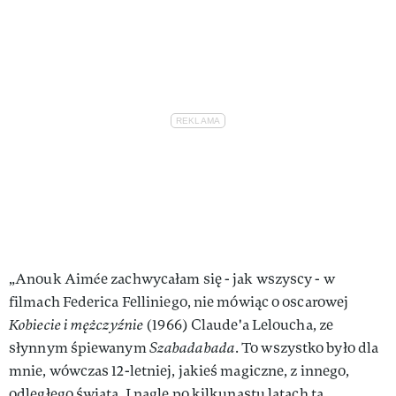
„Anouk Aimée zachwycałam się - jak wszyscy - w
filmach Federica Felliniego, nie mówiąc o oscarowej
Kobiecie i mężczyźnie
(1966) Claude'a Leloucha, ze
słynnym śpiewanym
Szabadabada
. To wszystko było dla
mnie, wówczas 12-letniej, jakieś magiczne, z innego,
odległego świata. I nagle po kilkunastu latach ta