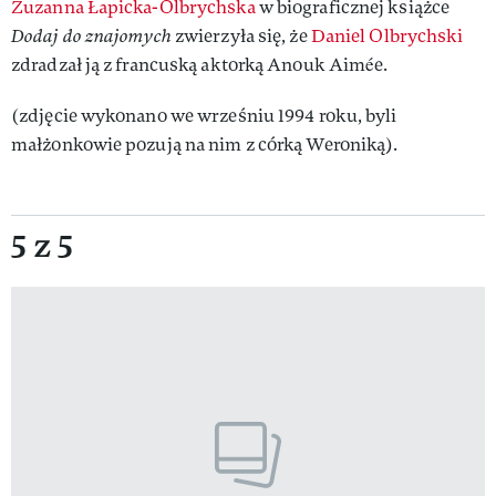
Zuzanna Łapicka-Olbrychska
w biograficznej książce
Dodaj do znajomych
zwierzyła się, że
Daniel Olbrychski
zdradzał ją z francuską aktorką Anouk Aimée.
(zdjęcie wykonano we wrześniu 1994 roku, byli
małżonkowie pozują na nim z córką Weroniką).
5 z 5