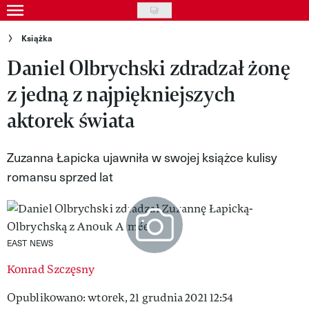
Skip
to
Gwiazdy
Książka
main
Daniel Olbrychski zdradzał żonę
Ludzie
content
z jedną z najpiękniejszych
Moda
aktorek świata
Uroda
Styl życia
Zuzanna Łapicka ujawniła w swojej książce kulisy
romansu sprzed lat
Kultura
Wideo
Nasze akcje
EAST NEWS
VIVA!ART
Konrad Szczęsny
Opublikowano: wtorek, 21 grudnia 2021 12:54
VIVA!MODA