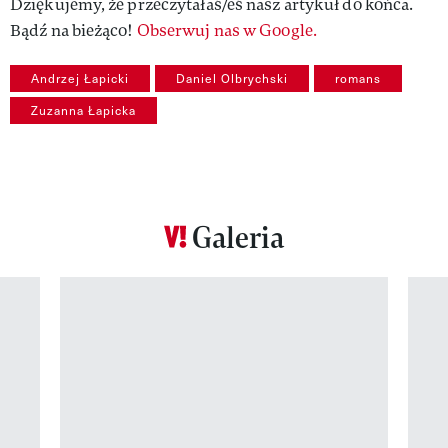
Dziękujemy, że przeczytałaś/eś nasz artykuł do końca.
Bądź na bieżąco!
Obserwuj nas w Google.
Andrzej Łapicki
Daniel Olbrychski
romans
Zuzanna Łapicka
Galeria
Pokazywanie elementu 1 z 12