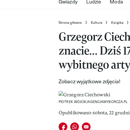
Gwiazdy
Ludzie
Moda
Strona główna
Kultura
Książka
Grzegorz Ciech
znacie… Dziś 17
wybitnego arty
Zobacz wyjątkowe zdjęcia!
PIOTREK WÓJCIK/AGENCJAWYBORCZA.PL
Opublikowano: sobota, 22 grudnia
Udostępnij na facebook
Udostępnij na whatsapp
E-mail do przyjaciela