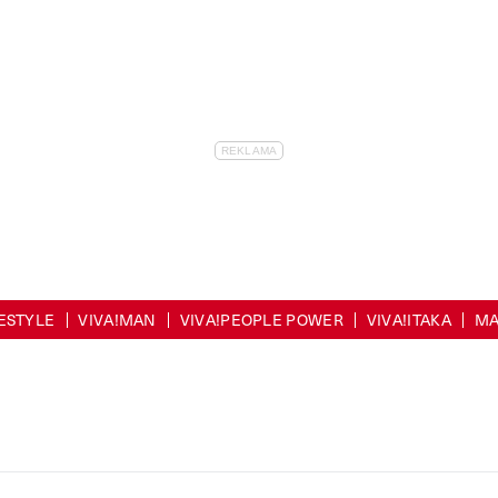
FESTYLE
VIVA!MAN
VIVA!PEOPLE POWER
VIVA!ITAKA
MA