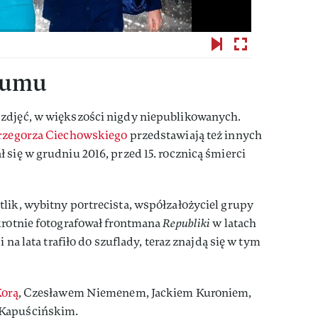
lbumu
zdjęć, w większości nigdy niepublikowanych.
rzegorza Ciechowskiego
przedstawiają też innych
 się w grudniu 2016, przed 15. rocznicą śmierci
lik, wybitny portrecista, współzałożyciel grupy
krotnie fotografował frontmana
Republiki
w latach
i na lata trafiło do szuflady, teraz znajdą się w tym
orą
, Czesławem Niemenem, Jackiem Kuroniem,
 Kapuścińskim.