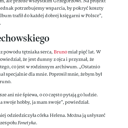
m, ale przede wszystkim Grzegorzowi. Na projekt
jednak potrzebujemy wsparcia, by pokryć koszty
lbum trafił do każdej dobrej księgarni w Polsce”,
.
iechowskiego
z powodu tętniaka serca,
Bruno
miał pięć lat. W
owiedział, że jest dumny z ojca i przyznał, że
tego, co jest w rodzinnym archiwum. „Ostatnio
sał specjalnie dla mnie. Poprosił mnie, żebym był
Bruno.
sze ani nie śpiewa, o co często pytają go ludzie.
a swoje hobby, ja mam swoje”, powiedział.
ej odziedziczyła córka Helena. Można ją usłyszeć
 zespołu
Fonetyka
.