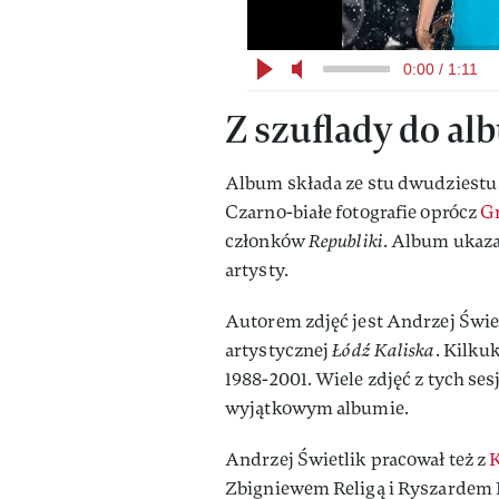
0:00 / 1:11
Z szuflady do a
Album składa ze stu dwudziestu 
Czarno-białe fotografie oprócz
G
członków
Republiki
. Album ukazał
artysty.
Autorem zdjęć jest Andrzej Świet
artystycznej
Łódź Kaliska
. Kilku
1988-2001. Wiele zdjęć z tych sesj
wyjątkowym albumie.
Andrzej Świetlik pracował też z
K
Zbigniewem Religą i Ryszardem