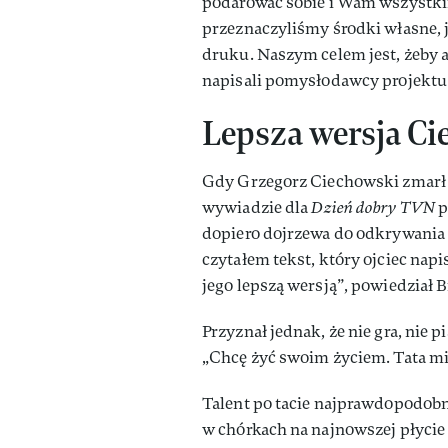
podarować sobie i Wam wszystki
przeznaczyliśmy środki własne, 
druku. Naszym celem jest, żeby a
napisali pomysłodawcy projektu
Lepsza wersja C
Gdy Grzegorz Ciechowski zmarł 
wywiadzie dla
Dzień dobry TVN
p
dopiero dojrzewa do odkrywania 
czytałem tekst, który ojciec napi
jego lepszą wersją”, powiedział 
Przyznał jednak, że nie gra, nie pi
„Chcę żyć swoim życiem. Tata mi
Talent po tacie najprawdopodobni
w chórkach na najnowszej płycie