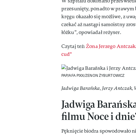
W szpitalu dokonano prześwietleń 
przesunięty, ponadto w prawym bi
kręgu okazało się możliwe, z uwa
czekać aż nastąpi samoistny zros
łóżku”, opowiadał reżyser.
Czytaj też:
Żona Jerzego Antczak
cud"
PAP/AFA PIXX/ZENON ŻYBURTOWICZ
Jadwiga Barańska, Jerzy Antczak,
Jadwiga Barańska 
filmu Noce i dnie
Pęknięcie biodra spowodowało ni