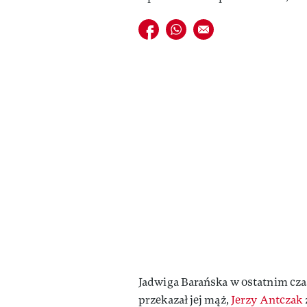
Udostępnij na facebook
Udostępnij na whatsapp
E-mail do przyjaciela
Jadwiga Barańska w ostatnim czas
przekazał jej mąż,
Jerzy Antczak