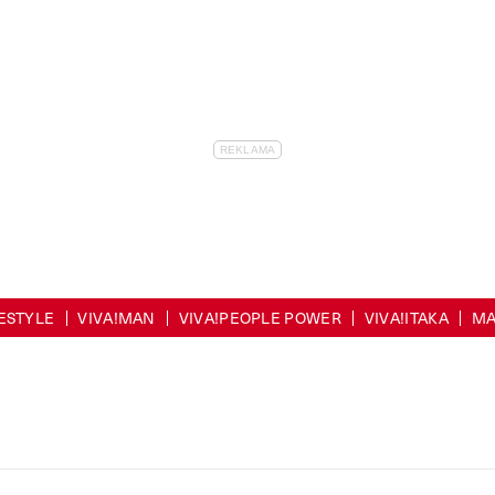
FESTYLE
VIVA!MAN
VIVA!PEOPLE POWER
VIVA!ITAKA
MA