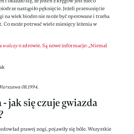
i okazało się, że jeden z kręgów jest nieco
odrze nastąpiło pęknięcie. Jeżeli przesunięcie
gi na wiek biodro nie może być operowane i trzeba
t. Co może potrwać wiele miesięcy leżenia w
a
walczy
o zdrowie. Są nowe informacje: „Niemal
 Warszawa 08.1994.
- jak się czuje gwiazda
?
edowład prawej nogi, pojawiły się bóle. Wszystkie