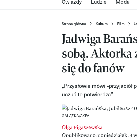
Gwiazdy
Ludzie
Moda
Strona główna
Kultura
Film
J
Jadwiga Barańs
sobą. Aktorka z
się do fanów
„Przysłowie mówi »przyjaciół 
uczuć to potwierdza”
GAŁĄZKA/AKPA
Olga Figaszewska
Opublikowano: poniedziałek, 4 wr