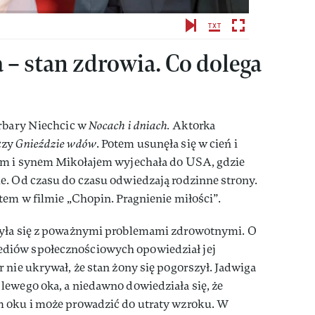
 – stan zdrowia. Co dolega
rbary Niechcic w
Nocach i dniach.
Aktorka
czy
Gnieździe wdów
. Potem usunęła się w cień i
em i synem Mikołajem wyjechała do USA, gdzie
e. Od czasu do czasu odwiedzają rodzinne strony.
tem w filmie „Chopin. Pragnienie miłości”.
zyła się z poważnymi problemami zdrowotnymi. O
diów społecznościowych opowiedział jej
 nie ukrywał, że stan żony się pogorszył. Jadwiga
lewego oka, a niedawno dowiedziała się, że
m oku i może prowadzić do utraty wzroku. W