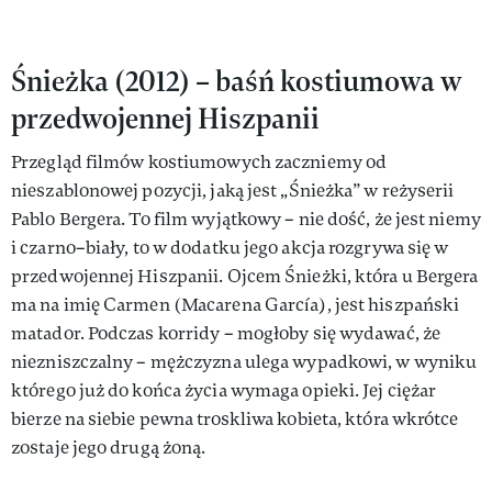
Śnieżka (2012) – baśń kostiumowa w
przedwojennej Hiszpanii
Przegląd filmów kostiumowych zaczniemy od
nieszablonowej pozycji, jaką jest „Śnieżka” w reżyserii
Pablo Bergera. To film wyjątkowy – nie dość, że jest niemy
i czarno–biały, to w dodatku jego akcja rozgrywa się w
przedwojennej Hiszpanii. Ojcem Śnieżki, która u Bergera
ma na imię Carmen (Macarena García), jest hiszpański
matador. Podczas korridy – mogłoby się wydawać, że
niezniszczalny – mężczyzna ulega wypadkowi, w wyniku
którego już do końca życia wymaga opieki. Jej ciężar
bierze na siebie pewna troskliwa kobieta, która wkrótce
zostaje jego drugą żoną.