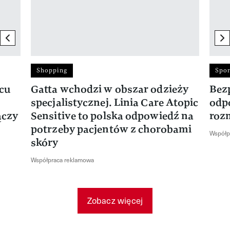
previous element
ne
Shopping
Spor
rcu
Gatta wchodzi w obszar odzieży
Bez
specjalistycznej. Linia Care Atopic
odp
ączy
Sensitive to polska odpowiedź na
roz
potrzeby pacjentów z chorobami
Współp
skóry
Współpraca reklamowa
Zobacz więcej