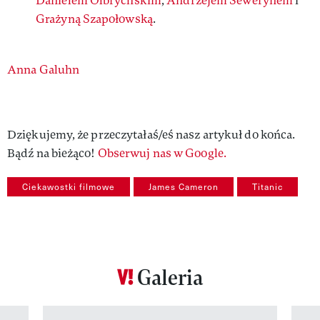
Danielem Olbrychskim
,
Andrzejem Sewerynem
i
Grażyną Szapołowską
.
Authors
Anna Galuhn
Dziękujemy, że przeczytałaś/eś nasz artykuł do końca.
Bądź na bieżąco!
Obserwuj nas w Google.
Ciekawostki filmowe
James Cameron
Titanic
Galeria