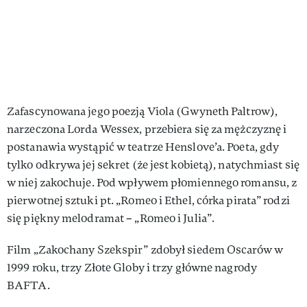
Zafascynowana jego poezją Viola (Gwyneth Paltrow),
narzeczona Lorda Wessex, przebiera się za mężczyznę i
postanawia wystąpić w teatrze Henslove’a. Poeta, gdy
tylko odkrywa jej sekret (że jest kobietą), natychmiast się
w niej zakochuje. Pod wpływem płomiennego romansu, z
pierwotnej sztuki pt. „Romeo i Ethel, córka pirata” rodzi
się piękny melodramat – „Romeo i Julia”.
Film „Zakochany Szekspir” zdobył siedem Oscarów w
1999 roku, trzy Złote Globy i trzy główne nagrody
BAFTA.