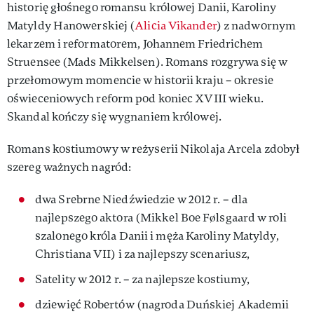
historię głośnego romansu królowej Danii, Karoliny
Matyldy Hanowerskiej (
Alicia Vikander
) z nadwornym
lekarzem i reformatorem, Johannem Friedrichem
Struensee (Mads Mikkelsen). Romans rozgrywa się w
przełomowym momencie w historii kraju – okresie
oświeceniowych reform pod koniec XVIII wieku.
Skandal kończy się wygnaniem królowej.
Romans kostiumowy w reżyserii Nikolaja Arcela zdobył
szereg ważnych nagród:
dwa Srebrne Niedźwiedzie w 2012 r. – dla
najlepszego aktora (Mikkel Boe Følsgaard w roli
szalonego króla Danii i męża Karoliny Matyldy,
Christiana VII) i za najlepszy scenariusz,
Satelity w 2012 r. – za najlepsze kostiumy,
dziewięć Robertów (nagroda Duńskiej Akademii