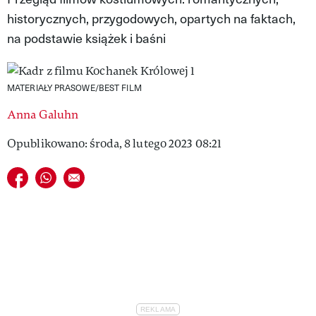
historycznych, przygodowych, opartych na faktach,
VIVA!LIFESTYLE
na podstawie książek i baśni
VIVA!MAN
VIVA!PEOPLE POWER
MATERIAŁY PRASOWE/BEST FILM
VIVA!ITAKA
Anna Galuhn
MAGAZYN VIVA!
Opublikowano: środa, 8 lutego 2023 08:21
Udostępnij na facebook
Udostępnij na whatsapp
E-mail do przyjaciela