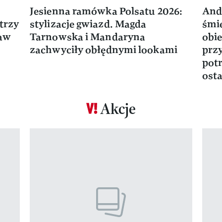
Jesienna ramówka Polsatu 2026:
And
trzy
stylizacje gwiazd. Magda
śmie
ław
Tarnowska i Mandaryna
obie
zachwyciły obłędnymi lookami
prz
potr
osta
Akcje
Pokazywanie elementu 1 z 17