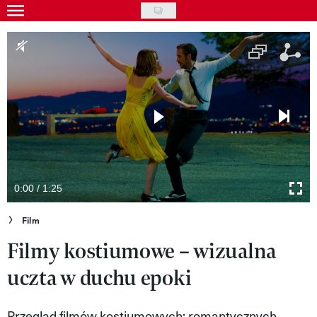
Skip
to
Gwiazdy
main
Ludzie
content
Moda
Uroda
Styl życia
Kultura
0:00 / 1:25
Wideo
Film
Filmy kostiumowe – wizualna
Nasze akcje
uczta w duchu epoki
VIVA!ART
VIVA!MODA
Przegląd filmów kostiumowych: romantycznych,