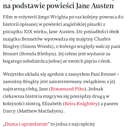
na podstawie powieści Jane Austen
Film w reżyserii Joego Wrighta po raz kolejny powraca do
historii opisanej w powieści angielskiej pisarki z
początku XIX wieku, Jane Austen. Do posiadłości obok
majątku Bennetów wprowadza się majętny Charles
Bingley (Simon Woods), o którego względy walczy pani
Bennet (Brenda Blethyn). Jej celem jest wydanie za
bogatego młodzieńca jednej ze swoich pięciu córek.
Wszystko układa się zgodnie z zamysłem Pani Bennet –
zamożny Bingley jest zainteresowany związkiem z jej
najstarszą córką, Jane (
Rosamund Pike
). Jednak
ciekawsza historia rozgrywa się pomiędzy drugą w
kolejności siostrą, Elizabeth (
Keira Knightley
) a panem
Darcy (Matthew Macfadyen).
„
Duma i uprzedzenie
” to jedna z najczęściej