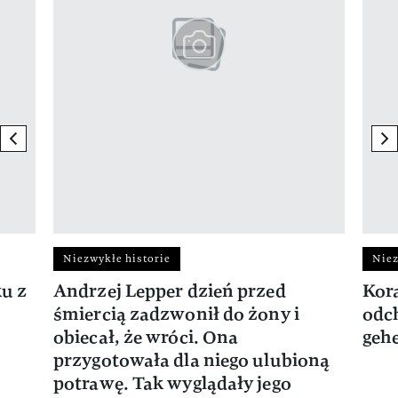
previous element
ne
Niezwykłe historie
Niez
ku z
Andrzej Lepper dzień przed
Kora
śmiercią zadzwonił do żony i
odch
obiecał, że wróci. Ona
gehe
przygotowała dla niego ulubioną
potrawę. Tak wyglądały jego