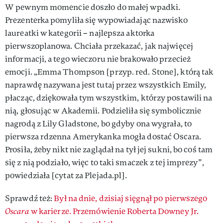
W pewnym momencie doszło do małej wpadki.
Prezenterka pomyliła się wypowiadając nazwisko
laureatki w kategorii – najlepsza aktorka
pierwszoplanowa. Chciała przekazać, jak najwięcej
informacji, a tego wieczoru nie brakowało przecież
emocji. „Emma Thompson [przyp. red. Stone], którą tak
naprawdę nazywana jest tutaj przez wszystkich Emily,
płacząc, dziękowała tym wszystkim, którzy postawili na
nią, głosując w Akademii. Podzieliła się symbolicznie
nagrodą z Lily Gladstone, bo gdyby ona wygrała, to
pierwsza rdzenna Amerykanka mogła dostać Oscara.
Prosiła, żeby nikt nie zaglądał na tył jej sukni, bo coś tam
się z nią podziało, więc to taki smaczek z tej imprezy”,
powiedziała [cytat za Plejada.pl].
Sprawdź też:
Był na dnie, dzisiaj sięgnął po pierwszego
Oscara
w karierze. Przemówienie Roberta Downey Jr.