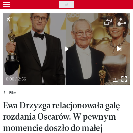
Skip
to
Gwiazdy
main
Ludzie
content
Moda
Uroda
Styl życia
Kultura
0:00 / 2:56
Wideo
Film
Ewa Drzyzga relacjonowała galę
Nasze akcje
rozdania Oscarów. W pewnym
VIVA!ART
momencie doszło do małej
VIVA!MODA