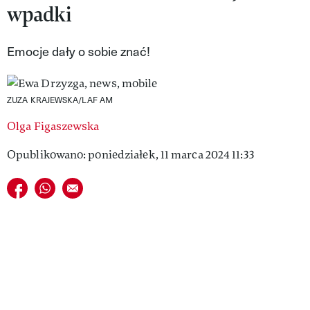
wpadki
VIVA!LIFESTYLE
VIVA!MAN
Emocje dały o sobie znać!
VIVA!PEOPLE POWER
ZUZA KRAJEWSKA/LAF AM
VIVA!ITAKA
Olga Figaszewska
MAGAZYN VIVA!
Opublikowano: poniedziałek, 11 marca 2024 11:33
Udostępnij na facebook
Udostępnij na whatsapp
E-mail do przyjaciela