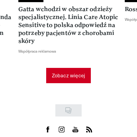
Gatta wchodzi w obszar odzieży
Ros
enda
specjalistycznej. Linia Care Atopic
Współp
-
Sensitive to polska odpowiedź na
en
potrzeby pacjentów z chorobami
skóry
Współpraca reklamowa
Zobacz więcej
Visit us on Facebook
Visit us on Instagram
Visit us on Youtube
Visit us on Rss