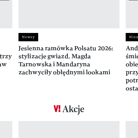
Newsy
Niez
Jesienna ramówka Polsatu 2026:
And
trzy
stylizacje gwiazd. Magda
śmie
ław
Tarnowska i Mandaryna
obie
zachwyciły obłędnymi lookami
prz
potr
osta
Akcje
Pokazywanie elementu 1 z 17