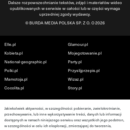
Dalsze rozpowszechnianie tekstów, zdjęć i materiałów wideo
opublikowanych w serwisie w całości lub w części wymaga
uprzedniej zgody wydawcy.
©
BURDA MEDIA POLSKA SP. Z O. O 2026
Elle.pl
Glamour.pl
Kobieta.pl
Mojegotowanie.pl
National-geographic.pl
Party.pl
Polki.pl
Przyslijprzepis.pl
Mamotoja.pl
Wizaz.pl
Cocolita.pl
Story.pl
Jakiekolwiek aktywności, w szczególności: pobieranie, zwielokrotnianie,
przechowywanie, lub inne wykorzystywanie treści, danych lub informacji
dostępnych w ramach niniejszego serwisu oraz wszystkich jego podstron,
w szczególności w celu ich eksploracji, zmierzającej do tworzenia,