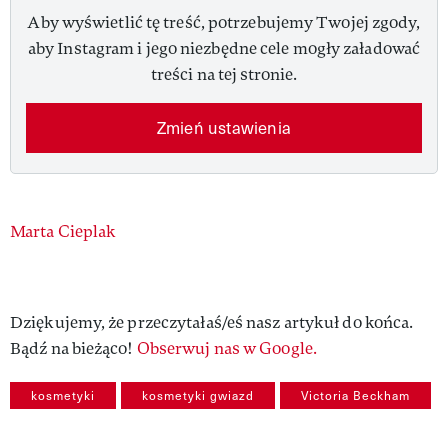
Aby wyświetlić tę treść, potrzebujemy Twojej zgody,
aby Instagram i jego niezbędne cele mogły załadować
treści na tej stronie.
Zmień ustawienia
Authors
Marta Cieplak
Dziękujemy, że przeczytałaś/eś nasz artykuł do końca.
Bądź na bieżąco!
Obserwuj nas w Google.
kosmetyki
kosmetyki gwiazd
Victoria Beckham