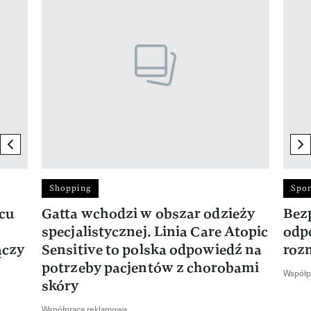
previous element
ne
Shopping
Spor
rcu
Gatta wchodzi w obszar odzieży
Bez
specjalistycznej. Linia Care Atopic
odp
ączy
Sensitive to polska odpowiedź na
roz
potrzeby pacjentów z chorobami
Współp
skóry
Współpraca reklamowa