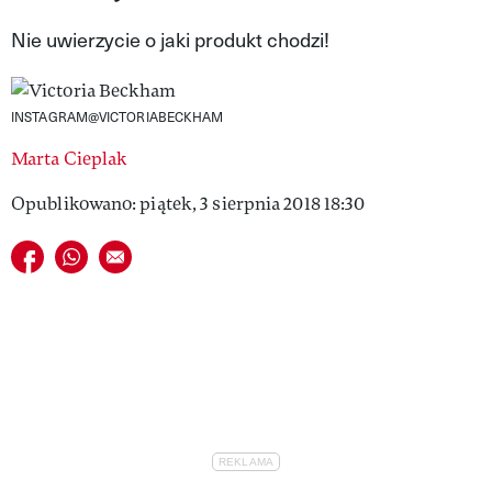
VIVA!LIFESTYLE
Nie uwierzycie o jaki produkt chodzi!
VIVA!MAN
INSTAGRAM@VICTORIABECKHAM
VIVA!PEOPLE POWER
Marta Cieplak
VIVA!ITAKA
Opublikowano: piątek, 3 sierpnia 2018 18:30
MAGAZYN VIVA!
Udostępnij na facebook
Udostępnij na whatsapp
E-mail do przyjaciela