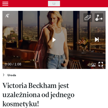
Skip
to
Gwiazdy
main
Ludzie
content
Moda
Uroda
Styl życia
Kultura
0:00 / 1:08
Wideo
Uroda
Victoria Beckham jest
Nasze akcje
uzależniona od jednego
VIVA!ART
kosmetyku!
VIVA!MODA