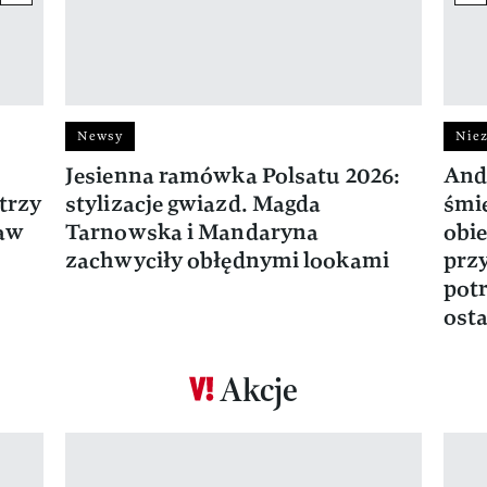
Newsy
Niez
Jesienna ramówka Polsatu 2026:
And
trzy
stylizacje gwiazd. Magda
śmie
ław
Tarnowska i Mandaryna
obie
zachwyciły obłędnymi lookami
prz
potr
osta
Akcje
Pokazywanie elementu 1 z 17