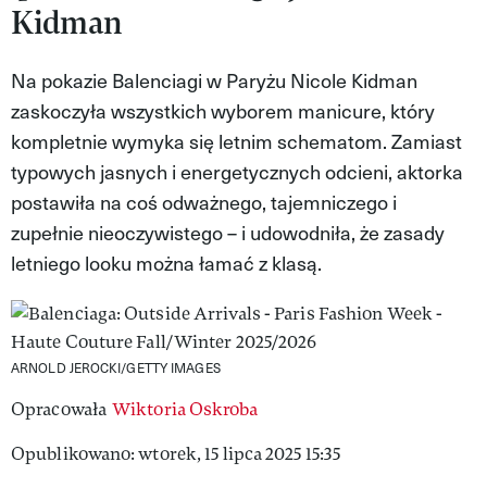
Kidman
VIVA!LIFESTYLE
VIVA!MAN
Na pokazie Balenciagi w Paryżu Nicole Kidman
zaskoczyła wszystkich wyborem manicure, który
VIVA!PEOPLE POWER
kompletnie wymyka się letnim schematom. Zamiast
VIVA!ITAKA
typowych jasnych i energetycznych odcieni, aktorka
postawiła na coś odważnego, tajemniczego i
MAGAZYN VIVA!
zupełnie nieoczywistego – i udowodniła, że zasady
letniego looku można łamać z klasą.
ARNOLD JEROCKI/GETTY IMAGES
Opracowała
Wiktoria Oskroba
Opublikowano: wtorek, 15 lipca 2025 15:35