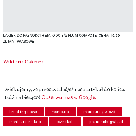
LAKIER DO PAZNOKCI H&M, ODCIEŃ: PLUM COMPOTE, CENA: 19,99
ZŁ
MAT.PRASOWE
Authors
Wiktoria Oskroba
Dziękujemy, że przeczytałaś/eś nasz artykuł do końca.
Bądź na bieżąco!
Obserwuj nas w Google.
breaking news
manicure
manicure gwiazd
manicure na lato
paznokcie
paznokcie gwiazd