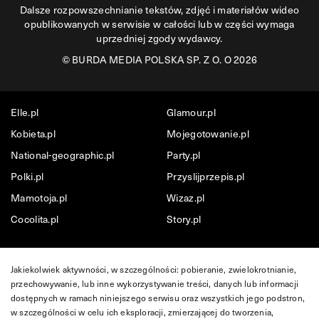
Dalsze rozpowszechnianie tekstów, zdjęć i materiałów wideo
opublikowanych w serwisie w całości lub w części wymaga
uprzedniej zgody wydawcy.
©
BURDA MEDIA POLSKA SP. Z O. O 2026
Elle.pl
Glamour.pl
Kobieta.pl
Mojegotowanie.pl
National-geographic.pl
Party.pl
Polki.pl
Przyslijprzepis.pl
Mamotoja.pl
Wizaz.pl
Cocolita.pl
Story.pl
Jakiekolwiek aktywności, w szczególności: pobieranie, zwielokrotnianie,
przechowywanie, lub inne wykorzystywanie treści, danych lub informacji
dostępnych w ramach niniejszego serwisu oraz wszystkich jego podstron,
w szczególności w celu ich eksploracji, zmierzającej do tworzenia,