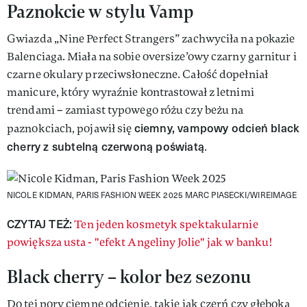
Paznokcie w stylu Vamp
Gwiazda „Nine Perfect Strangers” zachwyciła na pokazie
Balenciaga. Miała na sobie oversize’owy czarny garnitur i
czarne okulary przeciwsłoneczne. Całość dopełniał
manicure, który wyraźnie kontrastował z letnimi
trendami – zamiast typowego różu czy beżu na
ciemny, vampowy odcień black
paznokciach, pojawił się
cherry z subtelną czerwoną poświatą
.
NICOLE KIDMAN, PARIS FASHION WEEK 2025
MARC PIASECKI/WIREIMAGE
CZYTAJ TEŻ:
Ten jeden kosmetyk spektakularnie
powiększa usta - "efekt Angeliny Jolie" jak w banku!
Black cherry – kolor bez sezonu
Do tej pory ciemne odcienie, takie jak czerń czy głęboka