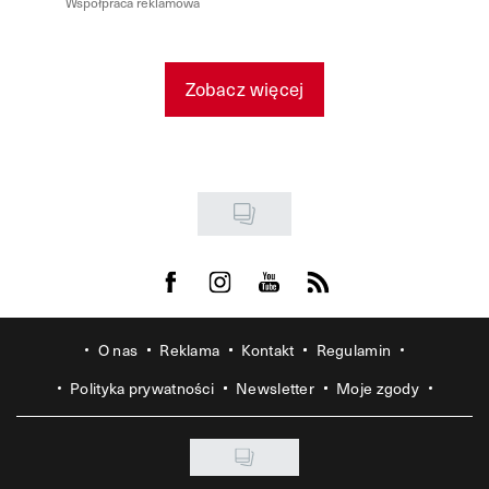
Współpraca reklamowa
Zobacz więcej
Visit us on Facebook
Visit us on Instagram
Visit us on Youtube
Visit us on Rss
O nas
Reklama
Kontakt
Regulamin
Polityka prywatności
Newsletter
Moje zgody