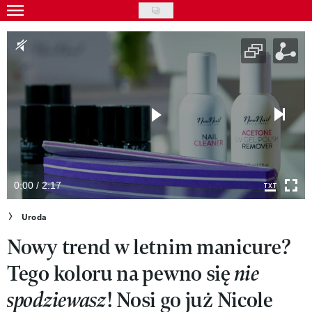
Skip
to
Gwiazdy
main
Ludzie
content
Moda
Uroda
Styl życia
Kultura
0:00 / 2:17
Wideo
Uroda
Nowy trend w letnim manicure?
Nasze akcje
Tego koloru na pewno się
nie
VIVA!ART
! Nosi go już Nicole
spodziewasz
VIVA!MODA