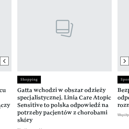
previous element
ne
Shopping
Spor
rcu
Gatta wchodzi w obszar odzieży
Bez
specjalistycznej. Linia Care Atopic
odp
ączy
Sensitive to polska odpowiedź na
roz
potrzeby pacjentów z chorobami
Współp
skóry