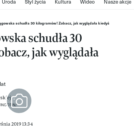
Uroda
Styl życia
Kultura
Wideo
Nasze akcje
ągowska schudła 30 kilogramów! Zobacz, jak wyglądała kiedyś
owska schudła 30
bacz, jak wyglądała
lat
INDOTIN/
śnia 2019 13:34