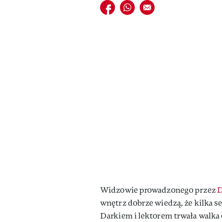
Udostępnij na facebook
Udostępnij na whatsapp
E-mail do przyjaciela
Widzowie prowadzonego przez
D
wnętrz dobrze wiedzą, że kilka 
Darkiem i lektorem trwała walka