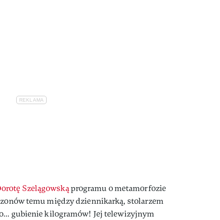
orotę Szelągowską
programu o metamorfozie
sezonów temu między dziennikarką, stolarzem
 o… gubienie kilogramów! Jej telewizyjnym