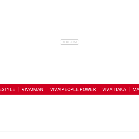
FESTYLE
VIVA!MAN
VIVA!PEOPLE POWER
VIVA!ITAKA
MA