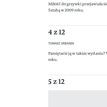
Miłość do grzywki przejawiała si
Sztabą w 2009 roku.
4 z 12
TOMASZ URBANEK
Pamiętacie ją w takim wydaniu? 
roku.
5 z 12