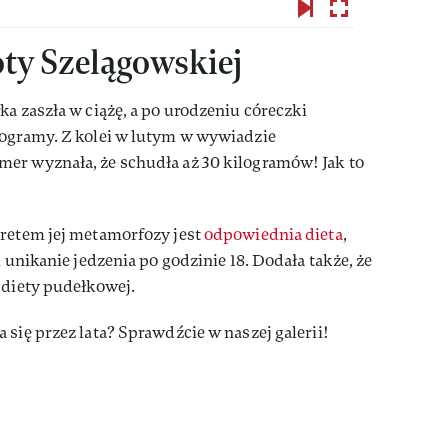
oty Szelągowskiej
ka zaszła w ciążę, a po urodzeniu córeczki
logramy. Z kolei w lutym w wywiadzie
er wyznała, że schudła aż 30 kilogramów! Jak to
kretem jej metamorfozy jest
odpowiednia dieta
,
i unikanie jedzenia po godzinie 18. Dodała także, że
 diety pudełkowej.
 się przez lata? Sprawdźcie w naszej galerii!