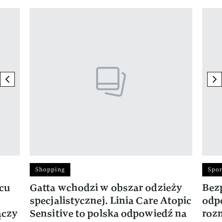
Pokazywanie elementu 1 z 17
previous element
ne
Shopping
Spor
rcu
Gatta wchodzi w obszar odzieży
Bez
specjalistycznej. Linia Care Atopic
odp
ączy
Sensitive to polska odpowiedź na
roz