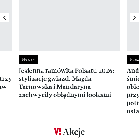
previous element
ne
Newsy
Niez
Jesienna ramówka Polsatu 2026:
And
trzy
stylizacje gwiazd. Magda
śmie
ław
Tarnowska i Mandaryna
obie
zachwyciły obłędnymi lookami
prz
potr
osta
Akcje