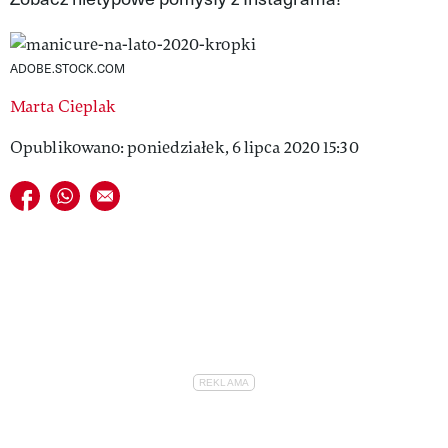
VIVA!LIFESTYLE
VIVA!MAN
ADOBE.STOCK.COM
Marta Cieplak
VIVA!PEOPLE POWER
Opublikowano: poniedziałek, 6 lipca 2020 15:30
VIVA!ITAKA
Udostępnij na facebook
Udostępnij na whatsapp
E-mail do przyjaciela
MAGAZYN VIVA!