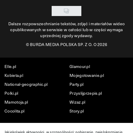
Dalsze rozpowszechnianie tekstów, zdjęć i materiałów wideo
opublikowanych w serwisie w całości lub w części wymaga
uprzedniej zgody wydawcy.
©
BURDA MEDIA POLSKA SP. Z O. O 2026
Elle.pl
Glamour.pl
Kobieta.pl
Mojegotowanie.pl
National-geographic.pl
Party.pl
Polki.pl
Przyslijprzepis.pl
Mamotoja.pl
Wizaz.pl
Cocolita.pl
Story.pl
Jakiekolwiek aktywności, w szczególności: pobieranie, zwielokrotnianie,