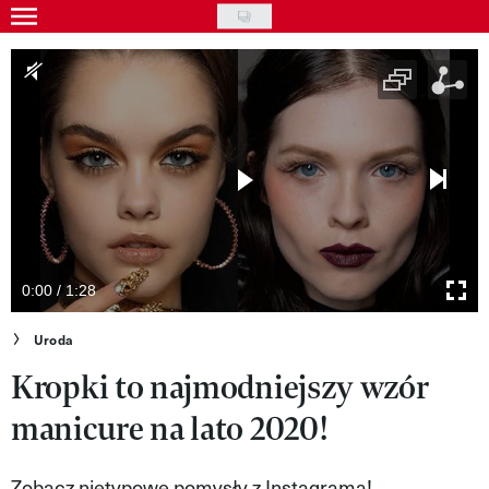
Skip
to
Gwiazdy
main
Ludzie
content
Moda
Uroda
Styl życia
Kultura
0:00 / 1:28
Wideo
Uroda
Kropki to najmodniejszy wzór
Nasze akcje
manicure na lato 2020!
VIVA!ART
VIVA!MODA
Zobacz nietypowe pomysły z Instagrama!