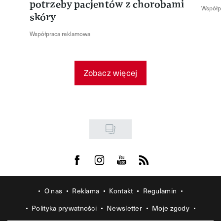
potrzeby pacjentów z chorobami
Współp
skóry
Współpraca reklamowa
Zobacz więcej
Visit us on Facebook
Visit us on Instagram
Visit us on Youtube
Visit us on Rss
O nas
Reklama
Kontakt
Regulamin
Polityka prywatności
Newsletter
Moje zgody