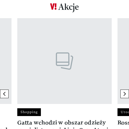
Akcje
Pokazywanie elementu 1 z 17
previous element
ne
Shopping
Uro
Gatta wchodzi w obszar odzieży
Ros