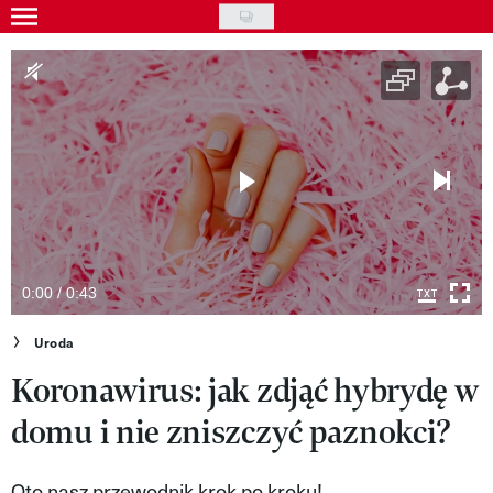
Skip
to
Gwiazdy
main
Ludzie
content
Moda
Uroda
Styl życia
Kultura
0:00 / 0:43
Wideo
Uroda
Koronawirus: jak zdjąć hybrydę w
Nasze akcje
domu i nie zniszczyć paznokci?
VIVA!ART
VIVA!MODA
Oto nasz przewodnik krok po kroku!