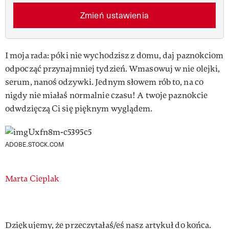
Zmień ustawienia
I moja rada: póki nie wychodzisz z domu, daj paznokciom
odpocząć przynajmniej tydzień. Wmasowuj w nie olejki,
serum, nanoś odzywki. Jednym słowem rób to, na co
nigdy nie miałaś normalnie czasu! A twoje paznokcie
odwdzięczą Ci się pięknym wyglądem.
ADOBE.STOCK.COM
Authors
Marta Cieplak
Dziękujemy, że przeczytałaś/eś nasz artykuł do końca.