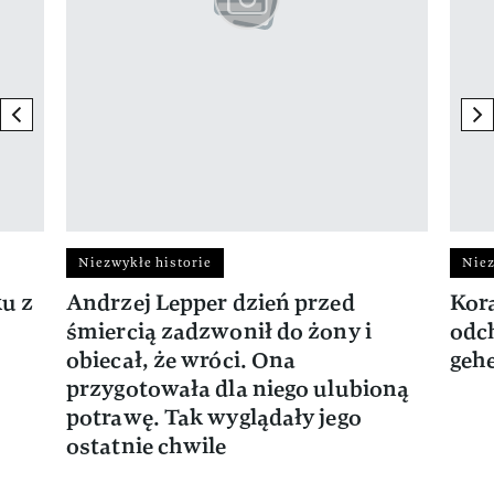
previous element
ne
Niezwykłe historie
Niez
ku z
Andrzej Lepper dzień przed
Kora
śmiercią zadzwonił do żony i
odch
obiecał, że wróci. Ona
gehe
przygotowała dla niego ulubioną
potrawę. Tak wyglądały jego
ostatnie chwile