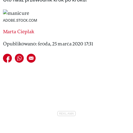
VIVA!LIFESTYLE
VIVA!MAN
ADOBE.STOCK.COM
Marta Cieplak
VIVA!PEOPLE POWER
Opublikowano: środa, 25 marca 2020 17:31
VIVA!ITAKA
Udostępnij na facebook
Udostępnij na whatsapp
E-mail do przyjaciela
MAGAZYN VIVA!