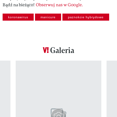
Bądź na bieżąco!
Obserwuj nas w Google.
koronawirus
manicure
paznokcie hybrydowe
Galeria
Pokazywanie elementu 1 z 12