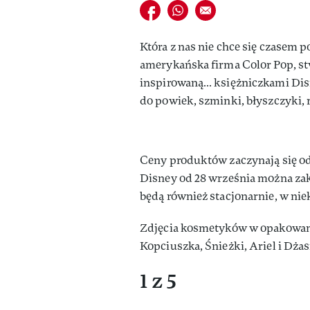
Udostępnij na facebook
Udostępnij na whatsapp
E-mail do przyjaciela
Która z nas nie chce się czasem 
amerykańska firma Color Pop, s
inspirowaną… księżniczkami Disne
do powiek, szminki, błyszczyki, r
Ceny produktów zaczynają się od
Disney od 28 września można zak
będą również stacjonarnie, w nie
Zdjęcia kosmetyków w opakowani
Kopciuszka, Śnieżki, Ariel i Dżas
1 z 5