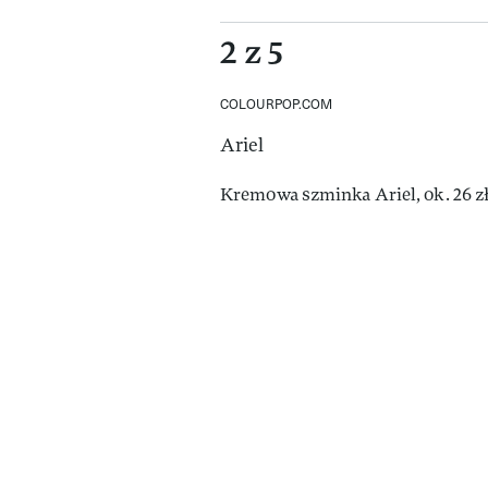
2 z 5
COLOURPOP.COM
Ariel
Kremowa szminka Ariel, ok. 26 z