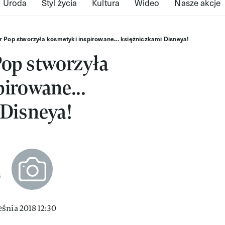
Uroda
Styl życia
Kultura
Wideo
Nasze akcje
r Pop stworzyła kosmetyki inspirowane... księżniczkami Disneya!
Pop stworzyła
irowane...
 Disneya!
S
śnia 2018 12:30