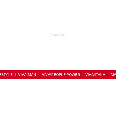
FESTYLE
VIVA!MAN
VIVA!PEOPLE POWER
VIVA!ITAKA
MA