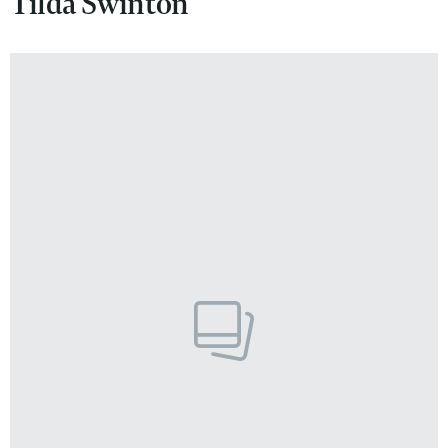
Tilda Swinton
VIVA!LIFESTYLE
VIVA!MAN
VIVA!PEOPLE POWER
VIVA!ITAKA
MAGAZYN VIVA!