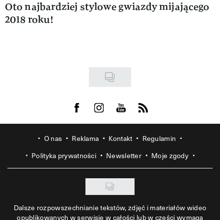
Oto najbardziej stylowe gwiazdy mijającego
2018 roku!
Visit us on Facebook
Visit us on Instagram
Visit us on Youtube
Visit us on Rss
O nas
Reklama
Kontakt
Regulamin
Polityka prywatności
Newsletter
Moje zgody
Dalsze rozpowszechnianie tekstów, zdjęć i materiałów wideo
opublikowanych w serwisie w całości lub w części wymaga