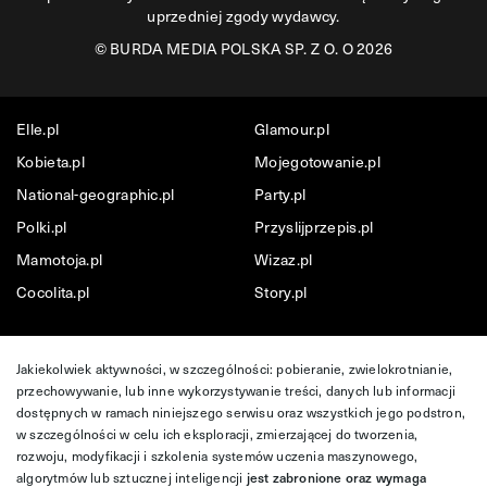
uprzedniej zgody wydawcy.
©
BURDA MEDIA POLSKA SP. Z O. O 2026
Elle.pl
Glamour.pl
Kobieta.pl
Mojegotowanie.pl
National-geographic.pl
Party.pl
Polki.pl
Przyslijprzepis.pl
Mamotoja.pl
Wizaz.pl
Cocolita.pl
Story.pl
Jakiekolwiek aktywności, w szczególności: pobieranie, zwielokrotnianie,
przechowywanie, lub inne wykorzystywanie treści, danych lub informacji
dostępnych w ramach niniejszego serwisu oraz wszystkich jego podstron,
w szczególności w celu ich eksploracji, zmierzającej do tworzenia,
rozwoju, modyfikacji i szkolenia systemów uczenia maszynowego,
algorytmów lub sztucznej inteligencji
jest zabronione oraz wymaga