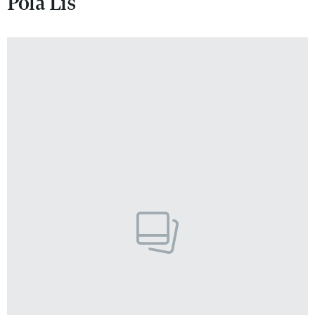
Pola Lis
VIVA!LIFESTYLE
VIVA!MAN
VIVA!PEOPLE POWER
VIVA!ITAKA
MAGAZYN VIVA!