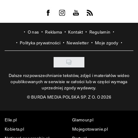
Visit us on Facebook
Visit us on Instagram
Visit us on Youtube
Visit us on Rss
O nas
Reklama
Kontakt
Regulamin
Polityka prywatności
Newsletter
Moje zgody
Dalsze rozpowszechnianie tekstów, zdjęć i materiałów wideo
opublikowanych w serwisie w całości lub w części wymaga
uprzedniej zgody wydawcy.
©
BURDA MEDIA POLSKA SP. Z O. O 2026
Elle.pl
Glamour.pl
Kobieta.pl
Mojegotowanie.pl