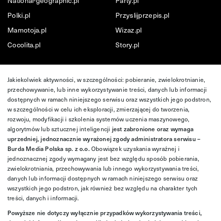
National-geographic.pl
Party.pl
Polki.pl
Przyslijprzepis.pl
Mamotoja.pl
Wizaz.pl
Cocolita.pl
Story.pl
Jakiekolwiek aktywności, w szczególności: pobieranie, zwielokrotnianie,
przechowywanie, lub inne wykorzystywanie treści, danych lub informacji
dostępnych w ramach niniejszego serwisu oraz wszystkich jego podstron,
w szczególności w celu ich eksploracji, zmierzającej do tworzenia,
rozwoju, modyfikacji i szkolenia systemów uczenia maszynowego,
algorytmów lub sztucznej inteligencji
jest zabronione oraz wymaga
uprzedniej, jednoznacznie wyrażonej zgody administratora serwisu –
Burda Media Polska sp. z o.o.
Obowiązek uzyskania wyraźnej i
jednoznacznej zgody wymagany jest bez względu sposób pobierania,
zwielokrotniania, przechowywania lub innego wykorzystywania treści,
danych lub informacji dostępnych w ramach niniejszego serwisu oraz
wszystkich jego podstron, jak również bez względu na charakter tych
treści, danych i informacji.
Powyższe nie dotyczy wyłącznie przypadków wykorzystywania treści,