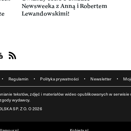
Newsweeka z Anną i Robertem
ze
Lewandowskimi!
acebook
s on Instagram
sit us on Youtube
Visit us on Rss
Regulamin
Polityka prywatności
Newsletter
Moj
ianie tekstów, zdjęć i materiałów wideo opublikowanych w serwisie w
 zgody wydawcy.
SKA SP. Z O. O 2026
Glamour.pl
Kobieta.pl