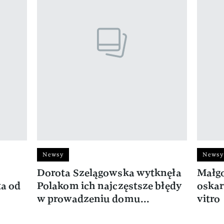
Newsy
Newsy
Dorota Szelągowska wytknęła
Małg
ta od
Polakom ich najczęstsze błędy
oskar
w prowadzeniu domu...
vitro