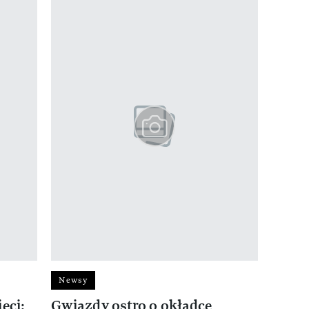
Newsy
eci:
Gwiazdy ostro o okładce