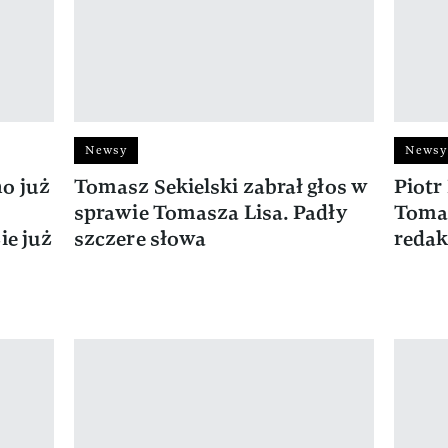
Newsy
Newsy
o już
Tomasz Sekielski zabrał głos w
Piotr
sprawie Tomasza Lisa. Padły
Tomas
ie już
szczere słowa
redak