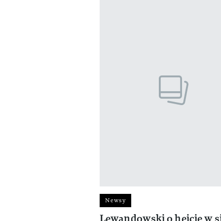
Newsy
Lewandowski o hejcie w si