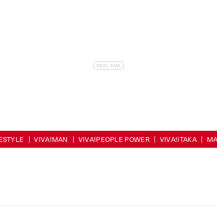
FESTYLE
VIVA!MAN
VIVA!PEOPLE POWER
VIVA!ITAKA
MA