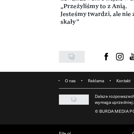
„Przeżyliśmy to z Anią.
Jesteśmy twardzi, ale nie 
skały”
Visit us on F
Visit u
Vi
O nas
Reklama
Kontakt
Dalsze rozpowszechn
wymaga uprzedniej
©
BURDA MEDIA POL
Elle.pl