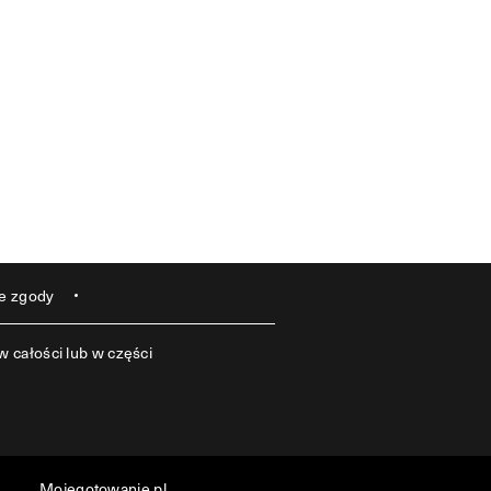
e zgody
 całości lub w części
Mojegotowanie.pl