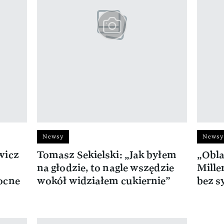
Newsy
Newsy
wicz
Tomasz Sekielski: „Jak byłem
„Obla
na głodzie, to nagle wszędzie
Mille
ocne
wokół widziałem cukiernie”
bez 