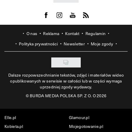
Visit us on Facebook
Visit us on Instagram
Visit us on Youtube
Visit us on Rss
O nas
Reklama
Kontakt
Regulamin
Polityka prywatności
Newsletter
Moje zgody
Dalsze rozpowszechnianie tekstów, zdjęć i materiałów wideo
opublikowanych w serwisie w całości lub w części wymaga
uprzedniej zgody wydawcy.
©
BURDA MEDIA POLSKA SP. Z O. O 2026
Elle.pl
Glamour.pl
Kobieta.pl
Mojegotowanie.pl