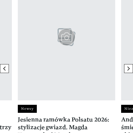
previous element
ne
Newsy
Niez
Jesienna ramówka Polsatu 2026:
And
trzy
stylizacje gwiazd. Magda
śmie