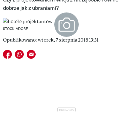
dobrze jak z ubraniami?
VIVA!LIFESTYLE
VIVA!MAN
STOCK ADOBE
VIVA!PEOPLE POWER
Opublikowano: wtorek, 7 sierpnia 2018 13:31
VIVA!ITAKA
Udostępnij na facebook
Udostępnij na whatsapp
E-mail do przyjaciela
MAGAZYN VIVA!