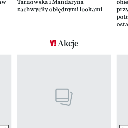
ław
Tarnowska i Mandaryna
obie
zachwyciły obłędnymi lookami
prz
potr
osta
Akcje
Pokazywanie elementu 1 z 17