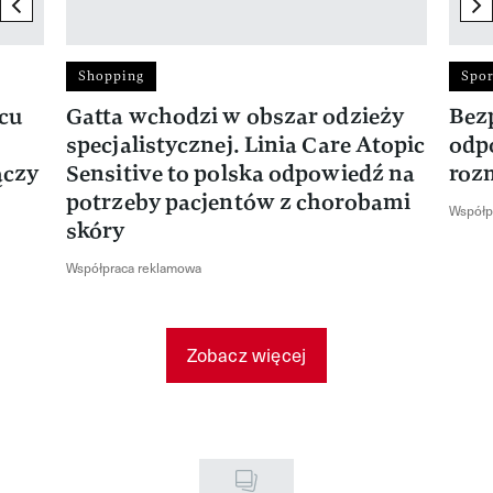
previous element
ne
Shopping
Spor
rcu
Gatta wchodzi w obszar odzieży
Bez
specjalistycznej. Linia Care Atopic
odp
ączy
Sensitive to polska odpowiedź na
roz
potrzeby pacjentów z chorobami
Współp
skóry
Współpraca reklamowa
Zobacz więcej