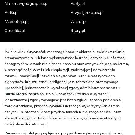
National-geographic.pl
Party.pl
Polki.pl
Przyslijprzepis.pl
Mamotoja.pl
Wizaz.pl
Cocolita.pl
Story.pl
Jakiekolwiek aktywności, w szczególności: pobieranie, zwielokrotnianie,
przechowywanie, lub inne wykorzystywanie treści, danych lub informacji
dostępnych w ramach niniejszego serwisu oraz wszystkich jego podstron,
w szczególności w celu ich eksploracji, zmierzającej do tworzenia,
rozwoju, modyfikacji i szkolenia systemów uczenia maszynowego,
algorytmów lub sztucznej inteligencji
jest zabronione oraz wymaga
uprzedniej, jednoznacznie wyrażonej zgody administratora serwisu –
Burda Media Polska sp. z o.o.
Obowiązek uzyskania wyraźnej i
jednoznacznej zgody wymagany jest bez względu sposób pobierania,
zwielokrotniania, przechowywania lub innego wykorzystywania treści,
danych lub informacji dostępnych w ramach niniejszego serwisu oraz
wszystkich jego podstron, jak również bez względu na charakter tych
treści, danych i informacji.
Powyższe nie dotyczy wyłącznie przypadków wykorzystywania treści,