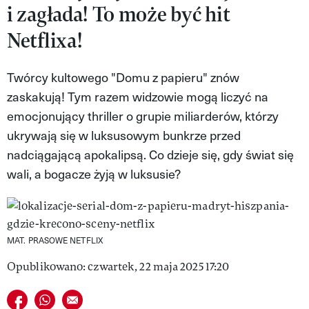
i zagłada! To może być hit
VIVA!LIFESTYLE
Netflixa!
VIVA!MAN
Twórcy kultowego "Domu z papieru" znów
VIVA!PEOPLE POWER
zaskakują! Tym razem widzowie mogą liczyć na
VIVA!ITAKA
emocjonujący thriller o grupie miliarderów, którzy
ukrywają się w luksusowym bunkrze przed
MAGAZYN VIVA!
nadciągającą apokalipsą. Co dzieje się, gdy świat się
wali, a bogacze żyją w luksusie?
MAT. PRASOWE NETFLIX
Opublikowano: czwartek, 22 maja 2025 17:20
Udostępnij na facebook
Udostępnij na whatsapp
E-mail do przyjaciela