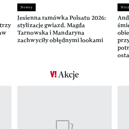
Newsy
Niez
Jesienna ramówka Polsatu 2026:
And
trzy
stylizacje gwiazd. Magda
śmie
ław
Tarnowska i Mandaryna
obie
zachwyciły obłędnymi lookami
prz
potr
osta
Akcje
Pokazywanie elementu 1 z 17