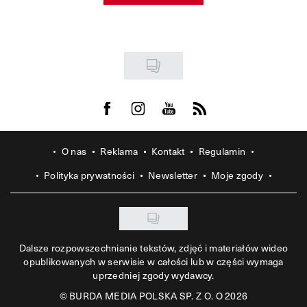
Visit us on Facebook
Visit us on Instagram
Visit us on Youtube
Visit us on Rss
O nas
Reklama
Kontakt
Regulamin
Polityka prywatności
Newsletter
Moje zgody
Dalsze rozpowszechnianie tekstów, zdjęć i materiałów wideo
opublikowanych w serwisie w całości lub w części wymaga
uprzedniej zgody wydawcy.
©
BURDA MEDIA POLSKA SP. Z O. O 2026