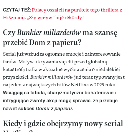
CZYTAJ TEŻ:
Polacy oszaleli na punkcie tego thrillera z
Hiszpanii. „Zły wpływ” bije rekordy!
Czy
Bunkier miliarderów
ma szansę
przebić Dom z papieru?
Serial już wzbudza ogromne emocje i zainteresowanie
fanów. Motyw ukrywania się elit przed globalną
katastrofą trafia w aktualne wyobrażenia o niedalekiej
przyszłości.
Bunkier miliarderów
już teraz typowany jest
na jeden z największych hitów Netflixa w 2025 roku.
Wciągająca fabuła, charyzmatyczni bohaterowie i
intrygujące zwroty akcji mogą sprawić, że przebije
nawet sukces
Domu z papieru
.
Kiedy i gdzie obejrzymy nowy serial