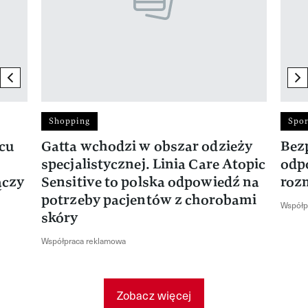
previous element
ne
Shopping
Spor
rcu
Gatta wchodzi w obszar odzieży
Bez
specjalistycznej. Linia Care Atopic
odp
ączy
Sensitive to polska odpowiedź na
roz
potrzeby pacjentów z chorobami
Współp
skóry
Współpraca reklamowa
Zobacz więcej