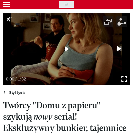
Skip
to
Gwiazdy
main
Ludzie
content
Moda
Uroda
Styl życia
Kultura
0:00 / 1:32
Wideo
Styl życia
Twórcy "Domu z papieru"
Nasze akcje
szykują
serial!
nowy
VIVA!ART
Ekskluzywny bunkier, tajemnice
VIVA!MODA