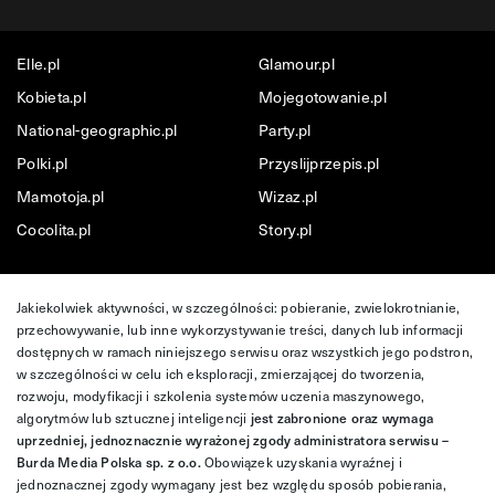
Elle.pl
Glamour.pl
Kobieta.pl
Mojegotowanie.pl
National-geographic.pl
Party.pl
Polki.pl
Przyslijprzepis.pl
Mamotoja.pl
Wizaz.pl
Cocolita.pl
Story.pl
Jakiekolwiek aktywności, w szczególności: pobieranie, zwielokrotnianie,
przechowywanie, lub inne wykorzystywanie treści, danych lub informacji
dostępnych w ramach niniejszego serwisu oraz wszystkich jego podstron,
w szczególności w celu ich eksploracji, zmierzającej do tworzenia,
rozwoju, modyfikacji i szkolenia systemów uczenia maszynowego,
algorytmów lub sztucznej inteligencji
jest zabronione oraz wymaga
uprzedniej, jednoznacznie wyrażonej zgody administratora serwisu –
Burda Media Polska sp. z o.o.
Obowiązek uzyskania wyraźnej i
jednoznacznej zgody wymagany jest bez względu sposób pobierania,