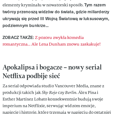
Tym razem
elementy kryminału w nowatorski sposób.
twórcy przenoszą widzów do świata, gdzie miliarderzy
ukrywają się przed III Wojną Światową w luksusowym,
podziemnym bunkrze...
ZOBACZ TAKŻE:
Z pozoru zwykła komedia
romantyczna… Ale Lena Dunham znowu zaskakuje!
Apokalipsa i bogacze – nowy serial
Netflixa podbije sieć
Za serial odpowiada studio Vancouver Media, znane z
produkcji takich jak
Sky Rojo
czy
Berlin
. Álex Pina i
Esther Martínez Lobato konsekwentnie budują swoje
imperium na Netflixie, serwując widzom emocje,
napięcie i historie, które trzymają w napięciu do ostatniej