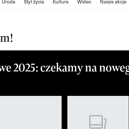
Uroda
Styl życia
Kultura
Wideo
Nasze akcje
am!
we 2025: czekamy na noweg