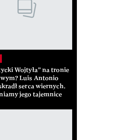
ycki Wojtyła” na tronie
owym? Luis Antonio
skradł serca wiernych.
niamy jego tajemnice