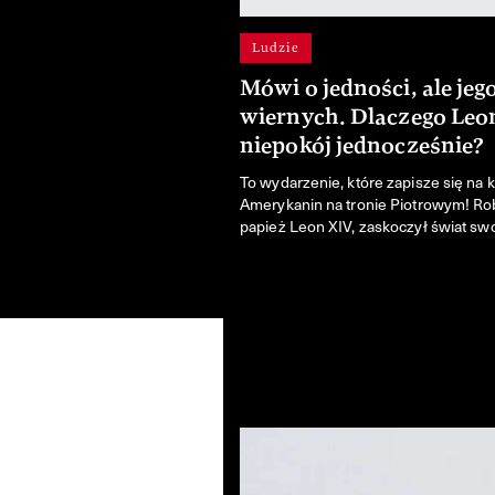
Ludzie
Mówi o jedności, ale jeg
wiernych. Dlaczego Leon
niepokój jednocześnie?
To wydarzenie, które zapisze się na k
Amerykanin na tronie Piotrowym! Rob
papież Leon XIV, zaskoczył świat swo
niezwykłą drogą życia. Kim naprawdę
Kościół w nową erę?