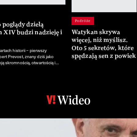
Podróże
o poglądy dzielą
Watykan skrywa
 XIV budzi nadzieję i
więcej, niż myślisz.
Oto 5 sekretów, które
artach historii – pierwszy
spędzają sen z powiek
ert Prevost, znany dziś jako
ją skromnością, otwartością i
 jest człowiek, który poprowadzi
Wideo