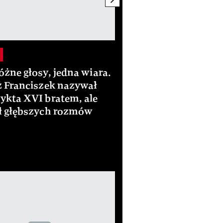
Podróże
żne głosy, jedna wiara.
Watykan: niezwykłe
ż Franciszek nazywał
ciekawostki o najm
ykta XVI bratem, ale
państwie świata
ł głębszych rozmów