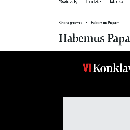
Gwiazdy
Ludzie
Moda
Strona główna
Habemus Papam!
Habemus Pap
Konkla