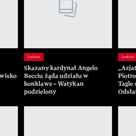
Ludzie
Ludzie
Skazany kardynał Angelo
„Azjat
zwisko
Becciu żąda udziału w
Piotr
konklawe – Watykan
Tagle 
podzielony
Odsła