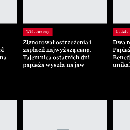
Wideonewsy
Ludzie
Zignorował ostrzeżenia i
Dwa ró
ol
zapłacił najwyższą cenę.
Papie
 na
Tajemnica ostatnich dni
Bened
papieża wyszła na jaw
unika