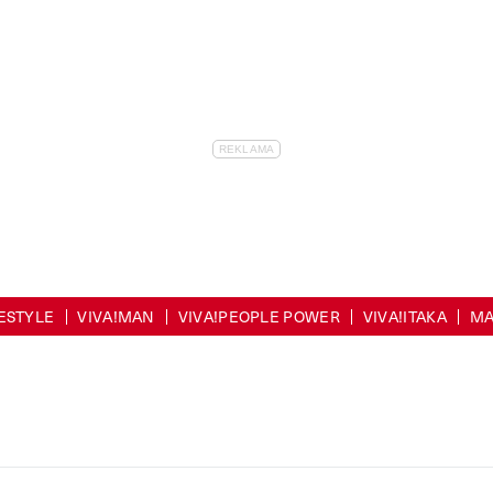
FESTYLE
VIVA!MAN
VIVA!PEOPLE POWER
VIVA!ITAKA
MA