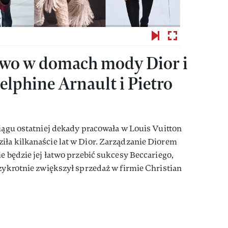
wo w domach mody Dior i
elphine Arnault i Pietro
ciągu ostatniej dekady pracowała w Louis Vuitton
iła kilkanaście lat w Dior. Zarządzanie Diorem
e będzie jej łatwo przebić sukcesy Beccariego,
rzykrotnie zwiększył sprzedaż w firmie Christian