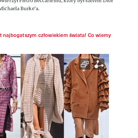
wierzył Pietro Beccariemu, który był szefem Dior
Michaela Burke'a.
t najbogatszym człowiekiem świata! Co wiemy