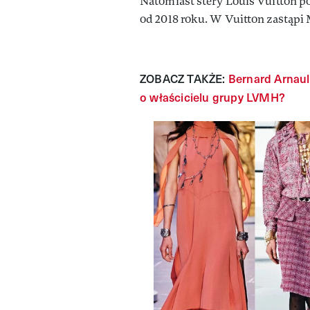
Natomiast stery Louis Vuitton po
od 2018 roku. W Vuitton zastąpi 
ZOBACZ TAKŻE:
Bernard Arnaul
o właścicielu grupy LVMH?