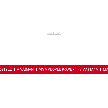
FESTYLE
VIVA!MAN
VIVA!PEOPLE POWER
VIVA!ITAKA
MA