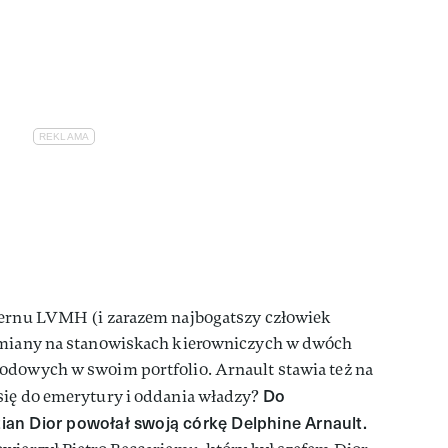
cernu LVMH (i zarazem najbogatszy człowiek
 zmiany na stanowiskach kierowniczych w dwóch
odowych w swoim portfolio. Arnault stawia też na
Do
się do emerytury i oddania władzy?
an Dior powołał swoją córkę Delphine Arnault.