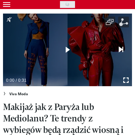
Skip
to
Gwiazdy
main
Ludzie
content
Moda
Uroda
Styl życia
Kultura
0:00 / 0:31
Wideo
Viva Moda
Makijaż jak z Paryża lub
Nasze akcje
Mediolanu? Te trendy z
VIVA!ART
wybiegów będą rządzić wiosną i
VIVA!MODA