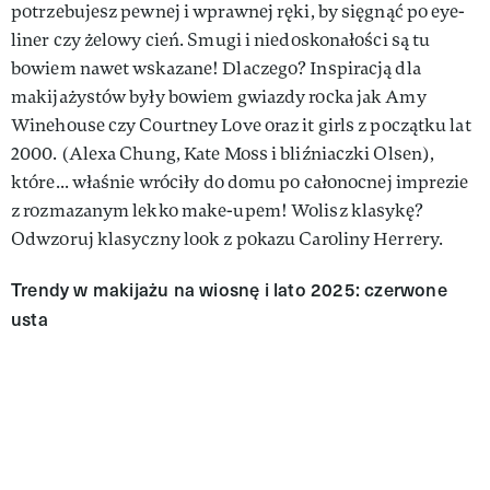
potrzebujesz pewnej i wprawnej ręki, by sięgnąć po eye-
liner czy żelowy cień. Smugi i niedoskonałości są tu
bowiem nawet wskazane! Dlaczego? Inspiracją dla
makijażystów były bowiem gwiazdy rocka jak Amy
Winehouse czy Courtney Love oraz it girls z początku lat
2000. (Alexa Chung, Kate Moss i bliźniaczki Olsen),
które... właśnie wróciły do domu po całonocnej imprezie
z rozmazanym lekko make-upem! Wolisz klasykę?
Odwzoruj klasyczny look z pokazu Caroliny Herrery.
Trendy w makijażu na wiosnę i lato 2025: czerwone
usta