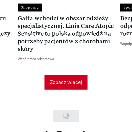
Shopping
Spor
rcu
Gatta wchodzi w obszar odzieży
Bez
specjalistycznej. Linia Care Atopic
odp
ączy
Sensitive to polska odpowiedź na
roz
potrzeby pacjentów z chorobami
Współp
skóry
Współpraca reklamowa
Zobacz więcej