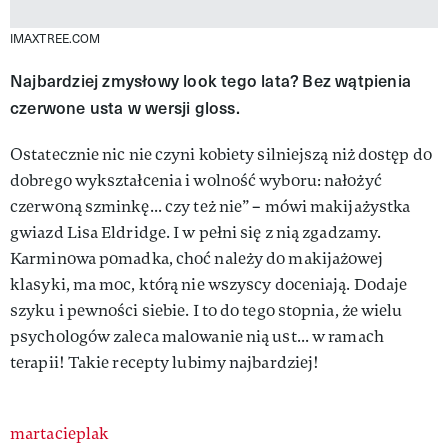
IMAXTREE.COM
Najbardziej zmysłowy look tego lata? Bez wątpienia
czerwone usta w wersji gloss.
Ostatecznie nic nie czyni kobiety silniejszą niż dostęp do
dobrego wykształcenia i wolność wyboru: nałożyć
czerwoną szminkę... czy też nie” – mówi makijażystka
gwiazd Lisa Eldridge. I w pełni się z nią zgadzamy.
Karminowa pomadka, choć należy do makijażowej
klasyki, ma moc, którą nie wszyscy doceniają. Dodaje
szyku i pewności siebie. I to do tego stopnia, że wielu
psychologów zaleca malowanie nią ust... w ramach
terapii! Takie recepty lubimy najbardziej!
Authors
martacieplak