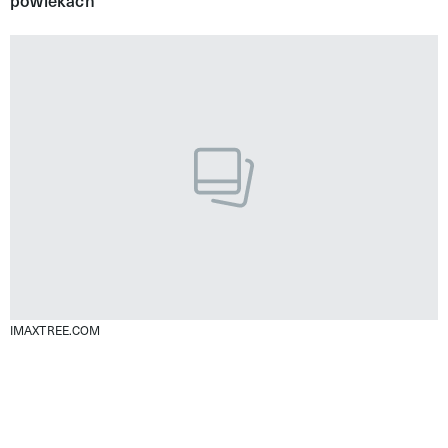
powiekach
IMAXTREE.COM