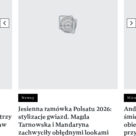
previous element
ne
Newsy
Niez
Jesienna ramówka Polsatu 2026:
And
trzy
stylizacje gwiazd. Magda
śmie
ław
Tarnowska i Mandaryna
obie
zachwyciły obłędnymi lookami
prz