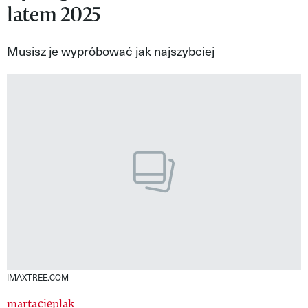
latem 2025
VIVA!LIFESTYLE
VIVA!MAN
Musisz je wypróbować jak najszybciej
VIVA!PEOPLE POWER
VIVA!ITAKA
MAGAZYN VIVA!
IMAXTREE.COM
martacieplak