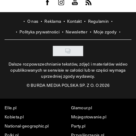
Visit us on Facebook
Visit us on Instagram
Visit us on Youtube
Visit us on Rss
O nas
Reklama
Kontakt
Regulamin
Polityka prywatności
Newsletter
Moje zgody
Dalsze rozpowszechnianie tekstów, zdjęć i materiałów wideo
opublikowanych w serwisie w całości lub w części wymaga
uprzedniej zgody wydawcy.
©
BURDA MEDIA POLSKA SP. Z O. O 2026
Elle.pl
Glamour.pl
Kobieta.pl
Mojegotowanie.pl
National-geographic.pl
Party.pl
Polki.pl
Przyslijprzepis.pl