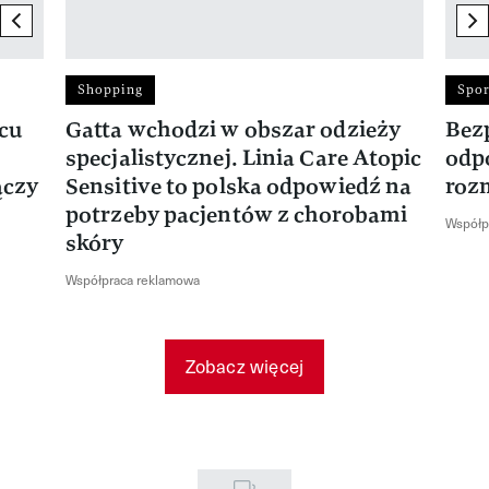
previous element
ne
Shopping
Spor
rcu
Gatta wchodzi w obszar odzieży
Bez
specjalistycznej. Linia Care Atopic
odp
ączy
Sensitive to polska odpowiedź na
roz
potrzeby pacjentów z chorobami
Współp
skóry
Współpraca reklamowa
Zobacz więcej