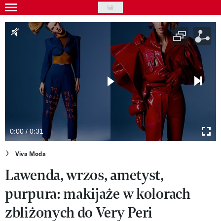
Skip
to
Gwiazdy
main
Ludzie
content
Moda
Uroda
Styl życia
Kultura
0:00 / 0:31
Wideo
Viva Moda
Lawenda, wrzos, ametyst,
Nasze akcje
purpura: makijaże w kolorach
VIVA!ART
zbliżonych do Very Peri
VIVA!MODA