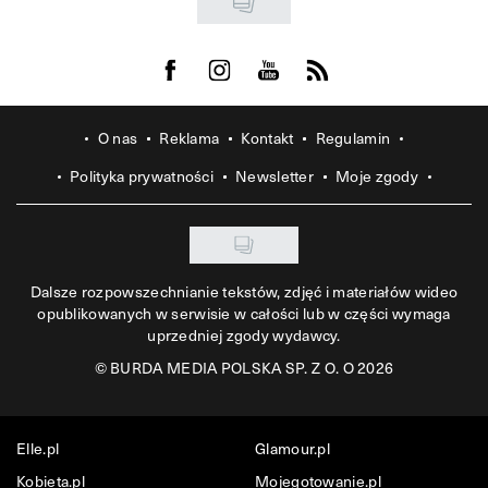
Visit us on Facebook
Visit us on Instagram
Visit us on Youtube
Visit us on Rss
O nas
Reklama
Kontakt
Regulamin
Polityka prywatności
Newsletter
Moje zgody
Dalsze rozpowszechnianie tekstów, zdjęć i materiałów wideo
opublikowanych w serwisie w całości lub w części wymaga
uprzedniej zgody wydawcy.
©
BURDA MEDIA POLSKA SP. Z O. O 2026
Elle.pl
Glamour.pl
Kobieta.pl
Mojegotowanie.pl