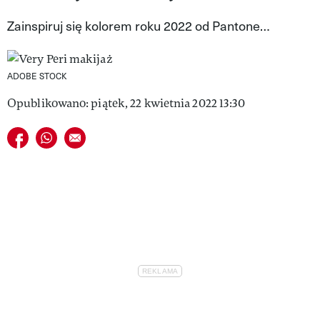
VIVA!LIFESTYLE
Zainspiruj się kolorem roku 2022 od Pantone…
VIVA!MAN
ADOBE STOCK
VIVA!PEOPLE POWER
Opublikowano: piątek, 22 kwietnia 2022 13:30
VIVA!ITAKA
Udostępnij na facebook
Udostępnij na whatsapp
E-mail do przyjaciela
MAGAZYN VIVA!