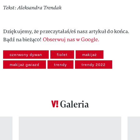
Tekst: Aleksandra Trendak
Dziękujemy, że przeczytałaś/eś nasz artykuł do końca.
Bądź na bieżąco!
Obserwuj nas w Google.
czerwony dywan
fiolet
makijaż
makijaż gwiazd
trendy
trendy 2022
Galeria
Pokazywanie elementu 1 z 12