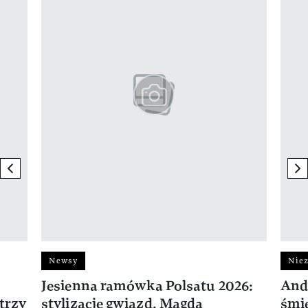
previous element
ne
Newsy
Niez
Jesienna ramówka Polsatu 2026:
And
trzy
stylizacje gwiazd. Magda
śmie