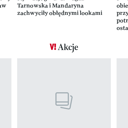
ław
Tarnowska i Mandaryna
obie
zachwyciły obłędnymi lookami
prz
potr
osta
Akcje
Pokazywanie elementu 1 z 17