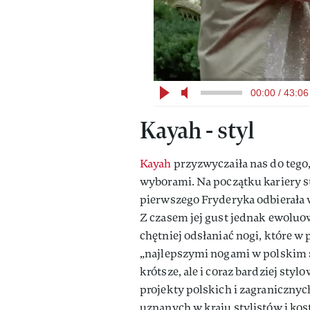
00:00 / 43:06
Kayah - styl
Kayah
przyzwyczaiła nas do tego
wyborami. Na początku kariery s
pierwszego Fryderyka odbierała 
Z czasem jej gust jednak ewoluowa
chętniej odsłaniać nogi, które
„najlepszymi nogami w polskim sh
krótsze, ale i coraz bardziej styl
projekty polskich i zagranicznyc
uznanych w kraju stylistów i kos