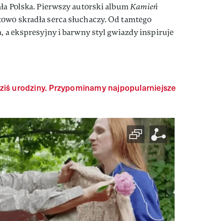
ała Polska. Pierwszy autorski album
Kamień
towo skradła serca słuchaczy. Od tamtego
a, a ekspresyjny i barwny styl gwiazdy inspiruje
ziś urodziny. Przypominamy najpopularniejsze