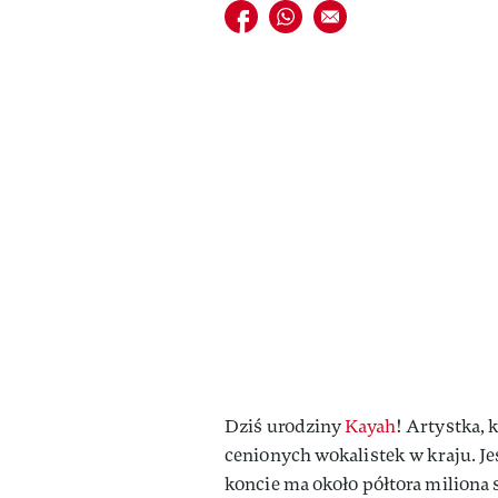
Udostępnij na facebook
Udostępnij na whatsapp
E-mail do przyjaciela
Dziś urodziny
Kayah
! Artystka, k
cenionych wokalistek w kraju. Je
koncie ma około półtora miliona s