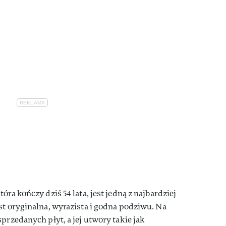
tóra kończy dziś 54 lata, jest jedną z najbardziej
st oryginalna, wyrazista i godna podziwu. Na
przedanych płyt, a jej utwory takie jak