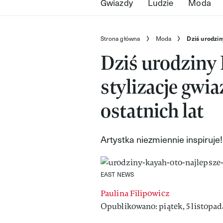
Gwiazdy
Ludzie
Moda
Strona główna
Moda
Dziś urodzin
Dziś urodziny 
stylizacje gwi
ostatnich lat
Artystka niezmiennie inspiruje!
EAST NEWS
Paulina Filipowicz
Opublikowano: piątek, 5 listopada