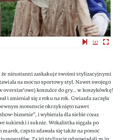
, że nieustanni zaskakuje swoimi stylizacyjnymi
tawiała na mocno sportowy styl. Nawet swojego
w oversize'owej koszulce do gry… w koszykówkę!
ł i zmieniał się z roku na rok. Gwiazda zaczęła
 w pewnym momencie okrzyknięto nawet
ow-biznesie”, i wybierała dla siebie coraz
owe sukienki i suknie. Wokalistka sięgała po
h marek, często zdawała się także na pomoc
tiumografów. Za jej stylizacje odpowiadali m.in.