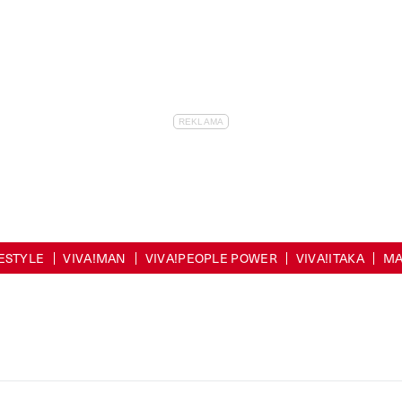
FESTYLE
VIVA!MAN
VIVA!PEOPLE POWER
VIVA!ITAKA
MA