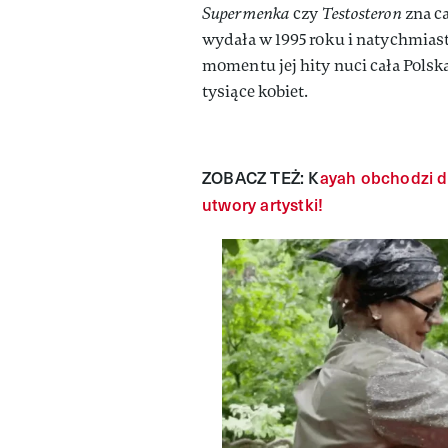
Supermenka
czy
Testosteron
zna c
wydała w 1995 roku i natychmias
momentu jej hity nuci cała Polsk
tysiące kobiet.
ZOBACZ TEŻ: K
ayah obchodzi d
utwory artystki!